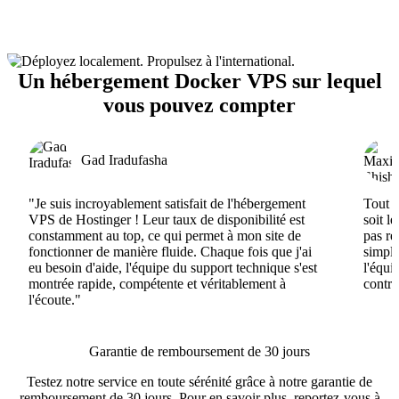
Un hébergement Docker VPS sur lequel
vous pouvez compter
Gad Iradufasha
"Je suis incroyablement satisfait de l'hébergement
Tout e
VPS de Hostinger ! Leur taux de disponibilité est
soit l
constamment au top, ce qui permet à mon site de
pas ré
fonctionner de manière fluide. Chaque fois que j'ai
simple
eu besoin d'aide, l'équipe du support technique s'est
l'équi
montrée rapide, compétente et véritablement à
contri
l'écoute."
Garantie de remboursement de 30 jours
Testez notre service en toute sérénité grâce à notre garantie de
remboursement de 30 jours. Pour en savoir plus, reportez-vous à