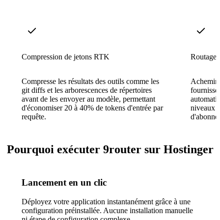
Compression de jetons RTK
Routage m
Compresse les résultats des outils comme les
Achemine 
git diffs et les arborescences de répertoires
fourniss
avant de les envoyer au modèle, permettant
automatiq
d'économiser 20 à 40% de tokens d'entrée par
niveaux g
requête.
d'abonnem
Pourquoi exécuter 9router sur Hostinger
Lancement en un clic
Déployez votre application instantanément grâce à une
configuration préinstallée. Aucune installation manuelle
ni étape de configuration complexe.