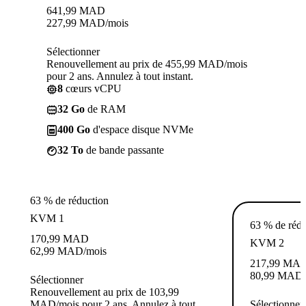
641,99
MAD
227,99
MAD
/mois
Sélectionner
Renouvellement au prix de 455,99 MAD/mois
pour 2 ans. Annulez à tout instant.
8
cœurs vCPU
32 Go
de RAM
400 Go
d'espace disque NVMe
32 To
de bande passante
63 % de réduction
KVM 1
63 % de rédu
170,99
MAD
KVM 2
62,99
MAD
/mois
217,99
MA
80,99
MAD
Sélectionner
Renouvellement au prix de 103,99
MAD/mois pour 2 ans. Annulez à tout
Sélectionner