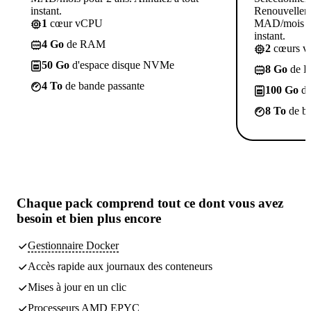
instant.
Renouvelleme
1
cœur vCPU
MAD/mois po
instant.
4 Go
de RAM
2
cœurs 
50 Go
d'espace disque NVMe
8 Go
de 
4 To
de bande passante
100 Go
d'
8 To
de ba
Chaque pack comprend
tout ce dont vous avez
besoin
et bien plus encore
Gestionnaire Docker
Accès rapide aux journaux des conteneurs
Mises à jour en un clic
Processeurs AMD EPYC