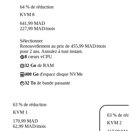
64 % de réduction
KVM 8
641,99
MAD
227,99
MAD
/mois
Sélectionner
Renouvellement au prix de 455,99 MAD/mois
pour 2 ans. Annulez à tout instant.
8
cœurs vCPU
32 Go
de RAM
400 Go
d'espace disque NVMe
32 To
de bande passante
63 % de réduction
KVM 1
63 % de rédu
170,99
MAD
KVM 2
62,99
MAD
/mois