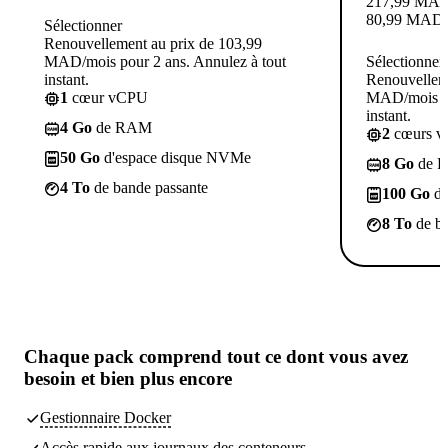
217,99
MA
80,99
MAD
Sélectionner
Renouvellement au prix de 103,99
MAD/mois pour 2 ans. Annulez à tout
Sélectionner
instant.
Renouvelleme
1
cœur vCPU
MAD/mois po
instant.
4 Go
de RAM
2
cœurs 
50 Go
d'espace disque NVMe
8 Go
de 
4 To
de bande passante
100 Go
d'
8 To
de ba
Chaque pack comprend
tout ce dont vous avez
besoin
et bien plus encore
Gestionnaire Docker
Accès rapide aux journaux des conteneurs