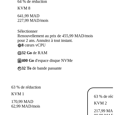
64 % de réduction
KVM 8
641,99
MAD
227,99
MAD
/mois
Sélectionner
Renouvellement au prix de 455,99 MAD/mois
pour 2 ans. Annulez à tout instant.
8
cœurs vCPU
32 Go
de RAM
400 Go
d'espace disque NVMe
32 To
de bande passante
63 % de réduction
KVM 1
63 % de rédu
170,99
MAD
KVM 2
62,99
MAD
/mois
217,99
MA