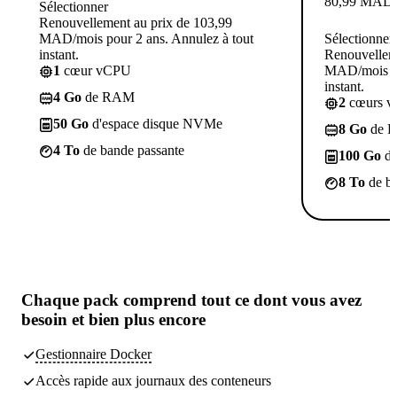
80,99
MAD
Sélectionner
Renouvellement au prix de 103,99
MAD/mois pour 2 ans. Annulez à tout
Sélectionner
instant.
Renouvelleme
1
cœur vCPU
MAD/mois po
instant.
4 Go
de RAM
2
cœurs 
50 Go
d'espace disque NVMe
8 Go
de 
4 To
de bande passante
100 Go
d'
8 To
de ba
Chaque pack comprend
tout ce dont vous avez
besoin
et bien plus encore
Gestionnaire Docker
Accès rapide aux journaux des conteneurs