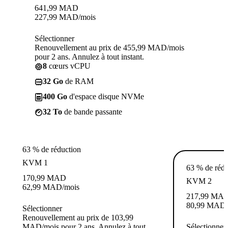
641,99
MAD
227,99
MAD
/mois
Sélectionner
Renouvellement au prix de 455,99 MAD/mois
pour 2 ans. Annulez à tout instant.
8
cœurs vCPU
32 Go
de RAM
400 Go
d'espace disque NVMe
32 To
de bande passante
63 % de réduction
KVM 1
63 % de rédu
170,99
MAD
KVM 2
62,99
MAD
/mois
217,99
MA
80,99
MAD
Sélectionner
Renouvellement au prix de 103,99
MAD/mois pour 2 ans. Annulez à tout
Sélectionner