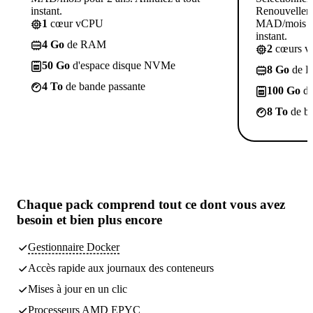
instant.
Renouvelleme
1
cœur vCPU
MAD/mois po
instant.
4 Go
de RAM
2
cœurs 
50 Go
d'espace disque NVMe
8 Go
de 
4 To
de bande passante
100 Go
d'
8 To
de ba
Chaque pack comprend
tout ce dont vous avez
besoin
et bien plus encore
Gestionnaire Docker
Accès rapide aux journaux des conteneurs
Mises à jour en un clic
Processeurs AMD EPYC