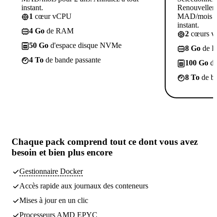
instant.
Renouvelleme
1
cœur vCPU
MAD/mois po
instant.
4 Go
de RAM
2
cœurs 
50 Go
d'espace disque NVMe
8 Go
de 
4 To
de bande passante
100 Go
d'
8 To
de ba
Chaque pack comprend
tout ce dont vous avez
besoin
et bien plus encore
Gestionnaire Docker
Accès rapide aux journaux des conteneurs
Mises à jour en un clic
Processeurs AMD EPYC