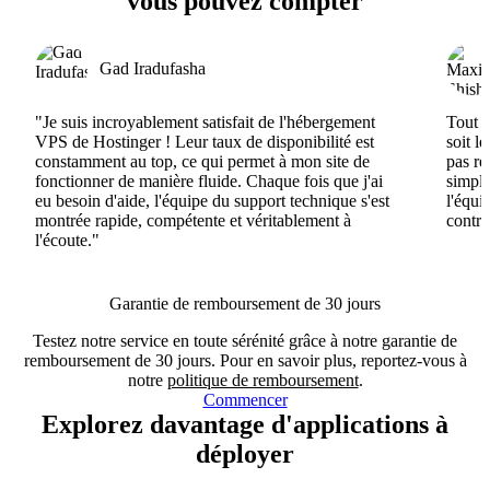
vous pouvez compter
Gad Iradufasha
"Je suis incroyablement satisfait de l'hébergement
Tout e
VPS de Hostinger ! Leur taux de disponibilité est
soit l
constamment au top, ce qui permet à mon site de
pas ré
fonctionner de manière fluide. Chaque fois que j'ai
simple
eu besoin d'aide, l'équipe du support technique s'est
l'équi
montrée rapide, compétente et véritablement à
contri
l'écoute."
Garantie de remboursement de 30 jours
Testez notre service en toute sérénité grâce à notre garantie de
remboursement de 30 jours. Pour en savoir plus, reportez-vous à
notre
politique de remboursement
.
Commencer
Explorez davantage d'applications à
déployer