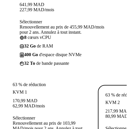
641,99
MAD
227,99
MAD
/mois
Sélectionner
Renouvellement au prix de 455,99 MAD/mois
pour 2 ans. Annulez à tout instant.
8
cœurs vCPU
32 Go
de RAM
400 Go
d'espace disque NVMe
32 To
de bande passante
63 % de réduction
KVM 1
63 % de rédu
170,99
MAD
KVM 2
62,99
MAD
/mois
217,99
MA
80,99
MAD
Sélectionner
Renouvellement au prix de 103,99
MAD/mois pour 2 ans. Annulez à tout
Sélectionner