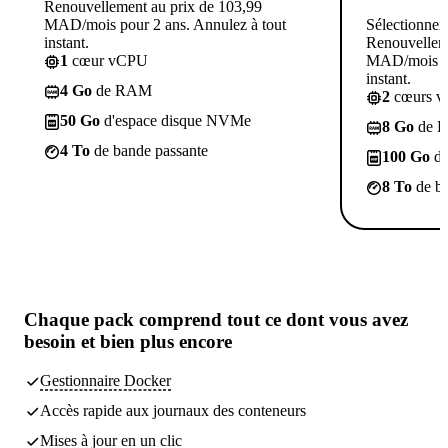
Renouvellement au prix de 103,99
MAD/mois pour 2 ans. Annulez à tout
Sélectionner
instant.
Renouvelleme
1
cœur vCPU
MAD/mois po
instant.
4 Go
de RAM
2
cœurs 
50 Go
d'espace disque NVMe
8 Go
de 
4 To
de bande passante
100 Go
d'
8 To
de ba
Chaque pack comprend
tout ce dont vous avez
besoin
et bien plus encore
Gestionnaire Docker
Accès rapide aux journaux des conteneurs
Mises à jour en un clic