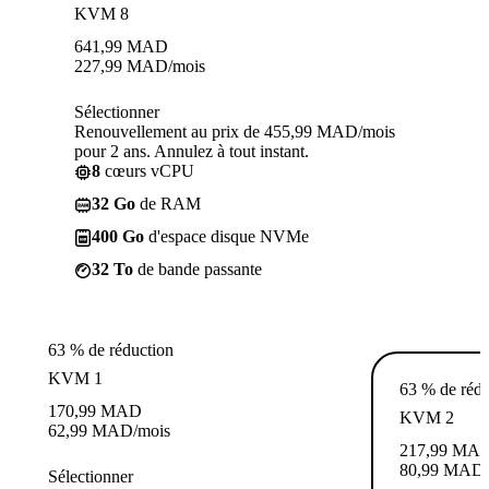
KVM 8
641,99
MAD
227,99
MAD
/mois
Sélectionner
Renouvellement au prix de 455,99 MAD/mois
pour 2 ans. Annulez à tout instant.
8
cœurs vCPU
32 Go
de RAM
400 Go
d'espace disque NVMe
32 To
de bande passante
63 % de réduction
KVM 1
63 % de rédu
170,99
MAD
KVM 2
62,99
MAD
/mois
217,99
MA
80,99
MAD
Sélectionner