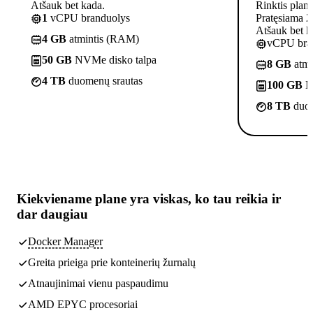
Atšauk bet kada.
Rinktis plan
1
vCPU branduolys
Pratęsiama 2
Atšauk bet k
4 GB
atmintis (RAM)
vCPU bra
50 GB
NVMe disko talpa
8 GB
atmi
4 TB
duomenų srautas
100 GB
N
8 TB
duom
Kiekviename plane yra
viskas, ko tau reikia
ir
dar daugiau
Docker Manager
Greita prieiga prie konteinerių žurnalų
Atnaujinimai vienu paspaudimu
AMD EPYC procesoriai