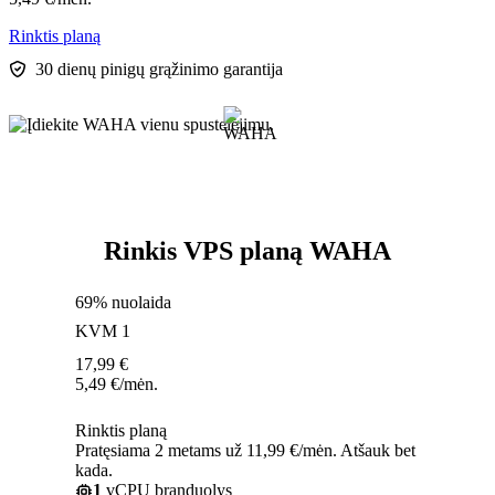
Rinktis planą
30 dienų pinigų grąžinimo garantija
Rinkis VPS planą WAHA
69% nuolaida
KVM 1
17,99
€
5,49
€
/mėn.
Rinktis planą
Pratęsiama 2 metams už 11,99 €/mėn. Atšauk bet
kada.
1
vCPU branduolys