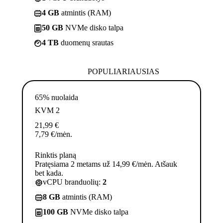
4 GB
atmintis (RAM)
50 GB
NVMe disko talpa
4 TB
duomenų srautas
POPULIARIAUSIAS
65% nuolaida
KVM 2
21,99
€
7,79
€
/mėn.
Rinktis planą
Pratęsiama 2 metams už 14,99 €/mėn. Atšauk
bet kada.
vCPU branduolių:
2
8 GB
atmintis (RAM)
100 GB
NVMe disko talpa