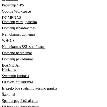
Paperclip VPS
Google Workspace
DOMENAS
Domenų vardų paieška
Domenų išpardavimas
Nemokamas domenas
WHOIS
Nemokamas SSL sertifikatas
Domeno perkėlimas
Domenų pavadinimai
ĮRANKIAI
Horizons
Svetainių kūrimas
DI svetainių kūrimas
E. prekybos svetainių kūrimo įrankis
Šablonai
Spauda pagal užsakymą
DI logotipų generatorius