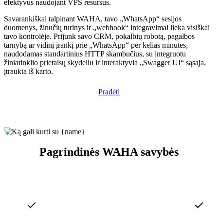
efektyvus naudojant VPS resursus.
Savarankiškai talpinant WAHA, tavo „WhatsApp“ sesijos
duomenys, žinučių turinys ir „webhook“ integravimai lieka visiškai
tavo kontrolėje. Prijunk savo CRM, pokalbių robotą, pagalbos
tarnybą ar vidinį įrankį prie „WhatsApp“ per kelias minutes,
naudodamas standartinius HTTP skambučius, su integruotu
žiniatinklio prietaisų skydeliu ir interaktyvia „Swagger UI“ sąsaja,
įtraukta iš karto.
Pradėti
Pagrindinės WAHA savybės