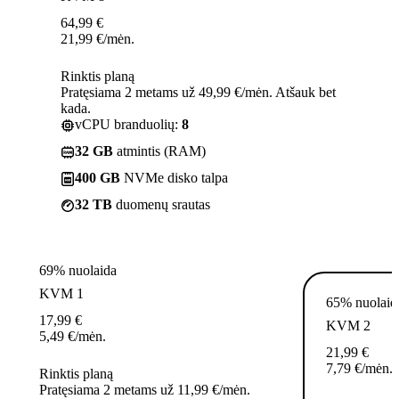
64,99
€
21,99
€
/mėn.
Rinktis planą
Pratęsiama 2 metams už 49,99 €/mėn. Atšauk bet
kada.
vCPU branduolių:
8
32 GB
atmintis (RAM)
400 GB
NVMe disko talpa
32 TB
duomenų srautas
69% nuolaida
KVM 1
65% nuolaid
17,99
€
KVM 2
5,49
€
/mėn.
21,99
€
7,79
€
/mėn.
Rinktis planą
Pratęsiama 2 metams už 11,99 €/mėn.