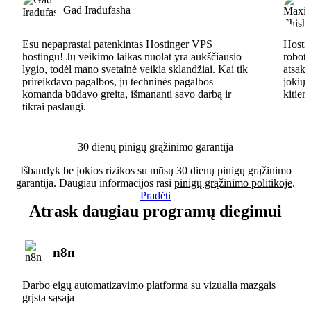
Gad Iradufasha
Esu nepaprastai patenkintas Hostinger VPS
Hostin
hostingu! Jų veikimo laikas nuolat yra aukščiausio
robota
lygio, todėl mano svetainė veikia sklandžiai. Kai tik
atsaky
prireikdavo pagalbos, jų techninės pagalbos
jokių 
komanda būdavo greita, išmananti savo darbą ir
kitiem
tikrai paslaugi.
30 dienų pinigų grąžinimo garantija
Išbandyk be jokios rizikos su mūsų 30 dienų pinigų grąžinimo
garantija. Daugiau informacijos rasi
pinigų grąžinimo politikoje
.
Pradėti
Atrask daugiau programų diegimui
n8n
Darbo eigų automatizavimo platforma su vizualia mazgais
grįsta sąsaja