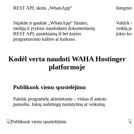
REST API, skirta „WhatsApp“
Integruot
Siųskite ir gaukite „WhatsApp“ žinutes,
Valdyk se
mediją ir įvykius naudodami dokumentuotą
veiklą pe
REST API, pasiekiamą iš bet kurios
jokio kod
programavimo kalbos ar karkaso.
Kodėl verta naudoti WAHA Hostinger
platformoje
Publikuok vienu spustelėjimu
Paleisk programėlę akimirksniu – viskas iš anksto
paruošta. Jokių sudėtingų nustatytmų ar veiksmų.