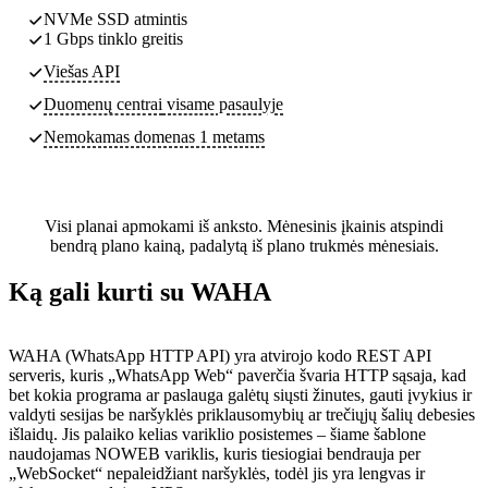
NVMe SSD atmintis
1 Gbps tinklo greitis
Viešas API
Duomenų centrai
visame pasaulyje
Nemokamas domenas 1 metams
Visi planai apmokami iš anksto. Mėnesinis įkainis atspindi
bendrą plano kainą, padalytą iš plano trukmės mėnesiais.
Ką gali kurti su WAHA
WAHA (WhatsApp HTTP API) yra atvirojo kodo REST API
serveris, kuris „WhatsApp Web“ paverčia švaria HTTP sąsaja, kad
bet kokia programa ar paslauga galėtų siųsti žinutes, gauti įvykius ir
valdyti sesijas be naršyklės priklausomybių ar trečiųjų šalių debesies
išlaidų. Jis palaiko kelias variklio posistemes – šiame šablone
naudojamas NOWEB variklis, kuris tiesiogiai bendrauja per
„WebSocket“ nepaleidžiant naršyklės, todėl jis yra lengvas ir