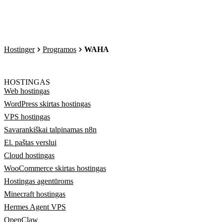
Hostinger
Programos
WAHA
HOSTINGAS
Web hostingas
WordPress skirtas hostingas
VPS hostingas
Savarankiškai talpinamas n8n
El. paštas verslui
Cloud hostingas
WooCommerce skirtas hostingas
Hostingas agentūroms
Minecraft hostingas
Hermes Agent VPS
OpenClaw