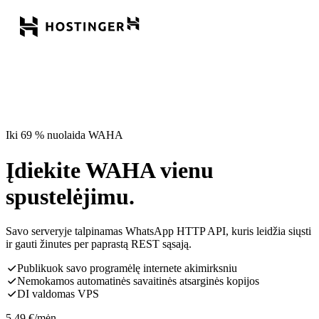
Iki 69 % nuolaida WAHA
Įdiekite WAHA vienu
spustelėjimu.
Savo serveryje talpinamas WhatsApp HTTP API, kuris leidžia siųsti
ir gauti žinutes per paprastą REST sąsają.
Publikuok savo programėlę internete akimirksniu
Nemokamos automatinės savaitinės atsarginės kopijos
DI valdomas VPS
5,49
€
/mėn.