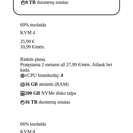
8 TB
duomenų srautas
69% nuolaida
KVM 4
35,99
€
10,99
€
/mėn.
Rinktis planą
Pratęsiama 2 metams už 27,99 €/mėn. Atšauk bet
kada.
vCPU branduolių:
4
16 GB
atmintis (RAM)
200 GB
NVMe disko talpa
16 TB
duomenų srautas
66% nuolaida
KVM 8