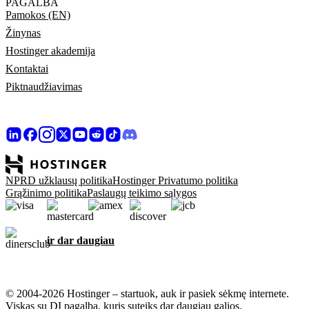
PAGALBA
Pamokos (EN)
Žinynas
Hostinger akademija
Kontaktai
Piktnaudžiavimas
NPRD užklausų politika
Hostinger Privatumo politika
Grąžinimo politika
Paslaugų teikimo sąlygos
ir dar daugiau
© 2004-2026 Hostinger – startuok, auk ir pasiek sėkmę internete.
Viskas su DI pagalba, kuris suteiks dar daugiau galios.