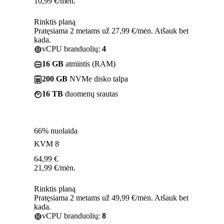
10,99
€
/mėn.
Rinktis planą
Pratęsiama 2 metams už 27,99 €/mėn. Atšauk bet
kada.
vCPU branduolių:
4
16 GB
atmintis (RAM)
200 GB
NVMe disko talpa
16 TB
duomenų srautas
66% nuolaida
KVM 8
64,99
€
21,99
€
/mėn.
Rinktis planą
Pratęsiama 2 metams už 49,99 €/mėn. Atšauk bet
kada.
vCPU branduolių:
8