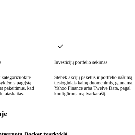
s
Investicijų portfelio sekimas
r kategorizuokite
Stebėk akcijų paketus ir portfelio našumą 
syklėmis pagrįstą
tiesioginiais kainų duomenimis, gaunamais
us pakeitimus, kad
Yahoo Finance arba Twelve Data, pagal
dų ataskaitas.
konfigūruojamą tvarkaraštį.
oje
ntegruota Docker tvarkyklė