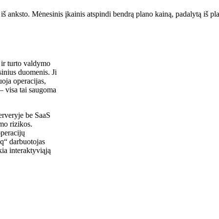
š anksto. Mėnesinis įkainis atspindi bendrą plano kainą, padalytą iš p
ir turto valdymo
sinius duomenis. Ji
uoja operacijas,
 – visa tai saugoma
serveryje be SaaS
mo rizikos.
peracijų
iq“ darbuotojas
ia interaktyviąją