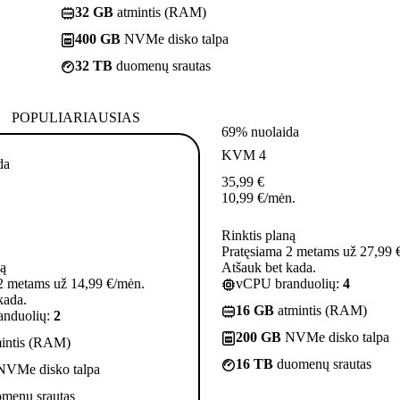
32 GB
atmintis (RAM)
400 GB
NVMe disko talpa
32 TB
duomenų srautas
POPULIARIAUSIAS
69% nuolaida
KVM 4
da
35,99
€
10,99
€
/mėn.
Rinktis planą
Pratęsiama 2 metams už 27,99 
ną
Atšauk bet kada.
2 metams už 14,99 €/mėn.
vCPU branduolių:
4
kada.
16 GB
atmintis (RAM)
nduolių:
2
200 GB
NVMe disko talpa
intis (RAM)
16 TB
duomenų srautas
VMe disko talpa
menų srautas