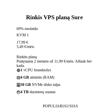
Rinkis VPS planą Sure
69% nuolaida
KVM 1
17,99
€
5,49
€
/mėn.
Rinktis planą
Pratęsiama 2 metams už 11,99 €/mėn. Atšauk bet
kada.
1
vCPU branduolys
4 GB
atmintis (RAM)
50 GB
NVMe disko talpa
4 TB
duomenų srautas
POPULIARIAUSIAS