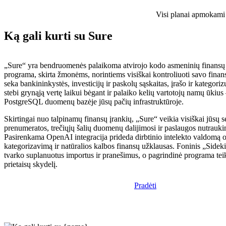
Visi planai apmokami i
Ką gali kurti su Sure
„Sure“ yra bendruomenės palaikoma atvirojo kodo asmeninių finansų 
programa, skirta žmonėms, norintiems visiškai kontroliuoti savo finan
seka bankininkystės, investicijų ir paskolų sąskaitas, įrašo ir kategoriz
stebi grynąją vertę laikui bėgant ir palaiko kelių vartotojų namų ūkius
PostgreSQL duomenų bazėje jūsų pačių infrastruktūroje.
Skirtingai nuo talpinamų finansų įrankių, „Sure“ veikia visiškai jūsų 
prenumeratos, trečiųjų šalių duomenų dalijimosi ir paslaugos nutrauki
Pasirenkama OpenAI integracija prideda dirbtinio intelekto valdomą o
kategorizavimą ir natūralios kalbos finansų užklausas. Foninis „Sidek
tvarko suplanuotus importus ir pranešimus, o pagrindinė programa teik
prietaisų skydelį.
Pradėti