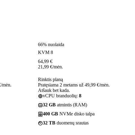
66% nuolaida
KVM 8
64,99
€
21,99
€
/mėn.
Rinktis planą
€/mėn.
Pratęsiama 2 metams už 49,99 €/mėn.
Atšauk bet kada.
vCPU branduolių:
8
32 GB
atmintis (RAM)
400 GB
NVMe disko talpa
32 TB
duomenų srautas