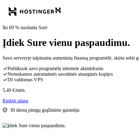
Iki 69 % nuolaida Sure
Įdiek Sure vienu paspaudimu.
Savo serveryje talpinama asmeninių finansų programėlė, skirta sekti gr
Publikuok savo programėlę internete akimirksniu
Nemokamos automatinės savaitinės atsarginės kopijos
DI valdomas VPS
5,49
€
/mėn.
Rinktis planą
30 dienų pinigų grąžinimo garantija