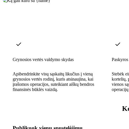
Grynosios vertės valdymo skydas
Paskyros
Apibendrinkite visų sąskaitų likučius į vieną
Stebėk ei
grynosios vertės rodinį, kuris atsinaujina, kai
kortelių, 
įrašomos operacijos, suteikiant aiškų bendros
vienos są
finansinės būklės vaizdą.
operacijų 
Ko
Publikuok vienu spustelėjimu