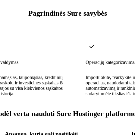
Pagrindinės Sure savybės
 valdymas
Operacijų kategorizavima
namąsias, taupomąsias, kreditinių
Importuokite, tvarkykite i
paskolų ir investicines sąskaitas iš
operacijas, naudodami tai
sajos su visa kiekvienos sąskaitos
automatizavimą ir rankini
istorija.
sudarytumėte tikslias išlai
dėl verta naudoti Sure Hostinger platform
Apsauga, kuria gali pasitikėti
I