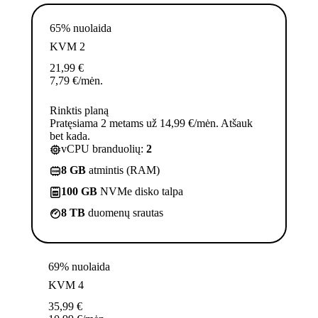
65% nuolaida
KVM 2
21,99
€
7,79
€
/mėn.
Rinktis planą
Pratęsiama 2 metams už 14,99 €/mėn. Atšauk
bet kada.
vCPU branduolių:
2
8 GB
atmintis (RAM)
100 GB
NVMe disko talpa
8 TB
duomenų srautas
69% nuolaida
KVM 4
35,99
€