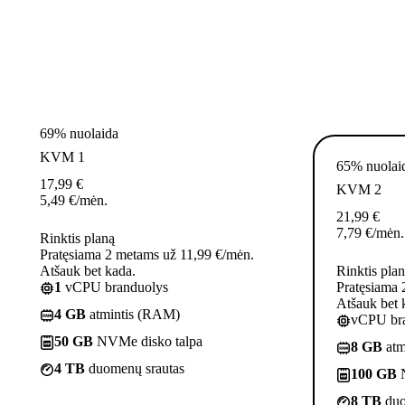
69% nuolaida
KVM 1
65% nuolai
17,99
€
KVM 2
5,49
€
/mėn.
21,99
€
7,79
€
/mėn.
Rinktis planą
Pratęsiama 2 metams už 11,99 €/mėn.
Atšauk bet kada.
Rinktis pla
1
vCPU branduolys
Pratęsiama 
Atšauk bet 
4 GB
atmintis (RAM)
vCPU bra
50 GB
NVMe disko talpa
8 GB
atm
4 TB
duomenų srautas
100 GB
N
8 TB
duo