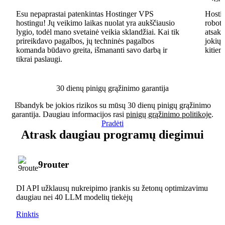
Esu nepaprastai patenkintas Hostinger VPS
Hostin
hostingu! Jų veikimo laikas nuolat yra aukščiausio
robota
lygio, todėl mano svetainė veikia sklandžiai. Kai tik
atsaky
prireikdavo pagalbos, jų techninės pagalbos
jokių 
komanda būdavo greita, išmananti savo darbą ir
kitiem
tikrai paslaugi.
30 dienų pinigų grąžinimo garantija
Išbandyk be jokios rizikos su mūsų 30 dienų pinigų grąžinimo
garantija. Daugiau informacijos rasi
pinigų grąžinimo politikoje
.
Pradėti
Atrask daugiau programų diegimui
9router
DI API užklausų nukreipimo įrankis su žetonų optimizavimu
daugiau nei 40 LLM modelių tiekėjų
Rinktis