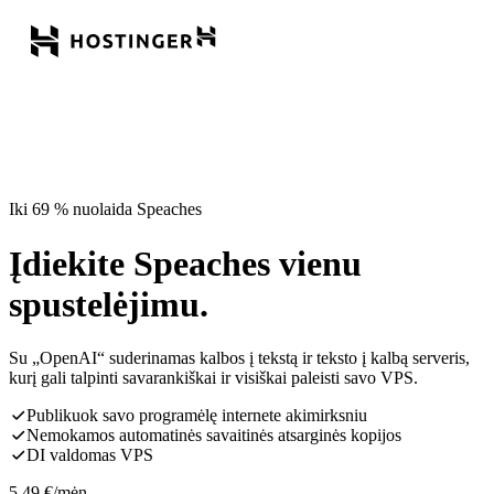
Iki 69 % nuolaida Speaches
Įdiekite Speaches vienu
spustelėjimu.
Su „OpenAI“ suderinamas kalbos į tekstą ir teksto į kalbą serveris,
kurį gali talpinti savarankiškai ir visiškai paleisti savo VPS.
Publikuok savo programėlę internete akimirksniu
Nemokamos automatinės savaitinės atsarginės kopijos
DI valdomas VPS
5,49
€
/mėn.