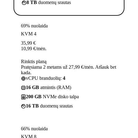
8 TB
duomenų srautas
69% nuolaida
KVM 4
35,99
€
10,99
€
/mėn.
Rinktis planą
Pratęsiama 2 metams už 27,99 €/mėn. Atšauk bet
kada.
vCPU branduolių:
4
16 GB
atmintis (RAM)
200 GB
NVMe disko talpa
16 TB
duomenų srautas
66% nuolaida
KVM 8