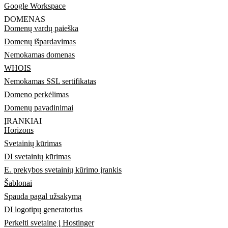
Google Workspace
DOMENAS
Domenų vardų paieška
Domenų išpardavimas
Nemokamas domenas
WHOIS
Nemokamas SSL sertifikatas
Domeno perkėlimas
Domenų pavadinimai
ĮRANKIAI
Horizons
Svetainių kūrimas
DI svetainių kūrimas
E. prekybos svetainių kūrimo įrankis
Šablonai
Spauda pagal užsakymą
DI logotipų generatorius
Perkelti svetainę į Hostinger