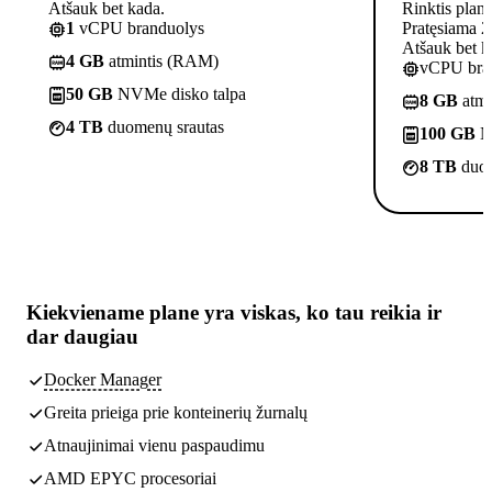
Atšauk bet kada.
Rinktis plan
1
vCPU branduolys
Pratęsiama 2
Atšauk bet k
4 GB
atmintis (RAM)
vCPU bra
50 GB
NVMe disko talpa
8 GB
atmi
4 TB
duomenų srautas
100 GB
N
8 TB
duom
Kiekviename plane yra
viskas, ko tau reikia
ir
dar daugiau
Docker Manager
Greita prieiga prie konteinerių žurnalų
Atnaujinimai vienu paspaudimu
AMD EPYC procesoriai