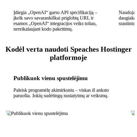
Įdiegia „OpenAI“ garso API specifikaciją –
Naudojant
įkelk savo savarankiškai priglobtą URL ir
daugiakal
esamos „OpenAI“ integracijos veiks toliau,
srautiniu
nereikalaujant kodo pakeitimų.
Kodėl verta naudoti Speaches Hostinger
platformoje
Publikuok vienu spustelėjimu
Paleisk programėlę akimirksniu – viskas iš anksto
paruošta. Jokių sudėtingų nustatytmų ar veiksmų.