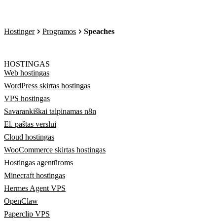
Hostinger
Programos
Speaches
HOSTINGAS
Web hostingas
WordPress skirtas hostingas
VPS hostingas
Savarankiškai talpinamas n8n
El. paštas verslui
Cloud hostingas
WooCommerce skirtas hostingas
Hostingas agentūroms
Minecraft hostingas
Hermes Agent VPS
OpenClaw
Paperclip VPS