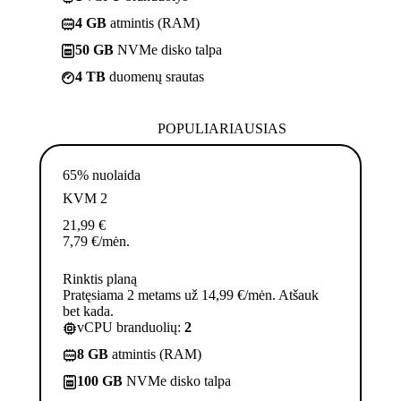
4 GB
atmintis (RAM)
50 GB
NVMe disko talpa
4 TB
duomenų srautas
POPULIARIAUSIAS
65% nuolaida
KVM 2
21,99
€
7,79
€
/mėn.
Rinktis planą
Pratęsiama 2 metams už 14,99 €/mėn. Atšauk
bet kada.
vCPU branduolių:
2
8 GB
atmintis (RAM)
100 GB
NVMe disko talpa