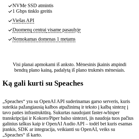
NVMe SSD atmintis
1 Gbps tinklo greitis
Viešas API
Duomenų centrai
visame pasaulyje
Nemokamas domenas 1 metams
Visi planai apmokami iš anksto. Mėnesinis įkainis atspindi
bendrą plano kainą, padalytą iš plano trukmės mėnesiais.
Ką gali kurti su Speaches
„Speaches“ yra su OpenAI API suderinamas garso serveris, kuris
suteikia pažangiausią kalbos atpažinimą ir teksto į kalbą sintezę į
tavo paties infrastruktūrą. Sukurtas naudojant faster-whisper
transkripcijai ir Kokoro/Piper balso sintezei, jis naudoja tuos pačius
galinius taškus kaip ir OpenAI Audio API – todėl bet kuris esamas
įrankis, SDK ar integracija, veikianti su OpenAI, veiks su
„Speaches“ iš karto.