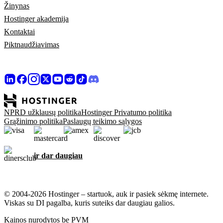
Žinynas
Hostinger akademija
Kontaktai
Piktnaudžiavimas
NPRD užklausų politika
Hostinger Privatumo politika
Grąžinimo politika
Paslaugų teikimo sąlygos
ir dar daugiau
© 2004-2026 Hostinger – startuok, auk ir pasiek sėkmę internete.
Viskas su DI pagalba, kuris suteiks dar daugiau galios.
Kainos nurodytos be PVM