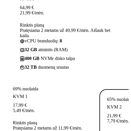
64,99
€
21,99
€
/mėn.
Rinktis planą
Pratęsiama 2 metams už 49,99 €/mėn. Atšauk bet
kada.
vCPU branduolių:
8
32 GB
atmintis (RAM)
400 GB
NVMe disko talpa
32 TB
duomenų srautas
69% nuolaida
KVM 1
65% nuolaid
17,99
€
KVM 2
5,49
€
/mėn.
21,99
€
7,79
€
/mėn.
Rinktis planą
Pratęsiama 2 metams už 11,99 €/mėn.