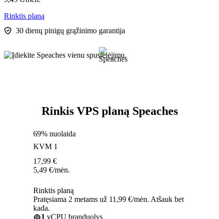
Rinktis planą
30 dienų pinigų grąžinimo garantija
Rinkis VPS planą Speaches
69% nuolaida
KVM 1
17,99
€
5,49
€
/mėn.
Rinktis planą
Pratęsiama 2 metams už 11,99 €/mėn. Atšauk bet
kada.
1
vCPU branduolys