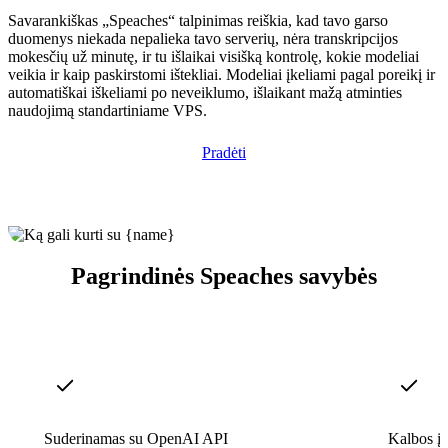
Savarankiškas „Speaches“ talpinimas reiškia, kad tavo garso
duomenys niekada nepalieka tavo serverių, nėra transkripcijos
mokesčių už minutę, ir tu išlaikai visišką kontrolę, kokie modeliai
veikia ir kaip paskirstomi ištekliai. Modeliai įkeliami pagal poreikį ir
automatiškai iškeliami po neveiklumo, išlaikant mažą atminties
naudojimą standartiniame VPS.
Pradėti
Pagrindinės Speaches savybės
Suderinamas su OpenAI API
Kalbos į t