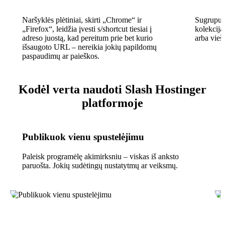
Naršyklės plėtiniai, skirti „Chrome“ ir
Sugrupuok
„Firefox“, leidžia įvesti s/shortcut tiesiai į
kolekcija
adreso juostą, kad pereitum prie bet kurio
arba vieš
išsaugoto URL – nereikia jokių papildomų
paspaudimų ar paieškos.
Kodėl verta naudoti Slash Hostinger
platformoje
Publikuok vienu spustelėjimu
Paleisk programėlę akimirksniu – viskas iš anksto
paruošta. Jokių sudėtingų nustatytmų ar veiksmų.