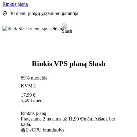
Rinktis planą
30 dienų pinigų grąžinimo garantija
Rinkis VPS planą Slash
69% nuolaida
KVM 1
17,99
€
5,49
€
/mėn.
Rinktis planą
Pratęsiama 2 metams už 11,99 €/mėn. Atšauk bet
kada.
1
vCPU branduolys