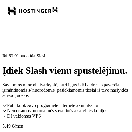
Iki 69 % nuolaida Slash
Įdiek Slash vienu spustelėjimu.
Savitarnos nuorodų tvarkyklė, kuri ilgus URL adresus paverčia
įsimintinomis s/ nuorodomis, pasiekiamomis tiesiai iš tavo naršyklės
adreso juostos.
Publikuok savo programėlę internete akimirksniu
Nemokamos automatinės savaitinės atsarginės kopijos
DI valdomas VPS
5,49
€
/mėn.