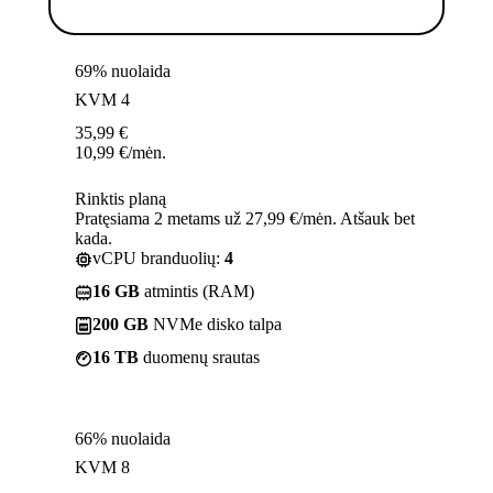
69% nuolaida
KVM 4
35,99
€
10,99
€
/mėn.
Rinktis planą
Pratęsiama 2 metams už 27,99 €/mėn. Atšauk bet
kada.
vCPU branduolių:
4
16 GB
atmintis (RAM)
200 GB
NVMe disko talpa
16 TB
duomenų srautas
66% nuolaida
KVM 8