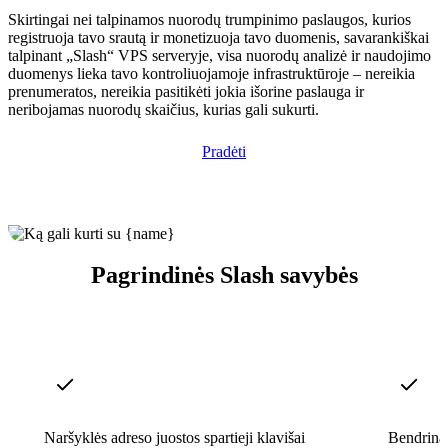
Skirtingai nei talpinamos nuorodų trumpinimo paslaugos, kurios
registruoja tavo srautą ir monetizuoja tavo duomenis, savarankiškai
talpinant „Slash“ VPS serveryje, visa nuorodų analizė ir naudojimo
duomenys lieka tavo kontroliuojamoje infrastruktūroje – nereikia
prenumeratos, nereikia pasitikėti jokia išorine paslauga ir
neribojamas nuorodų skaičius, kurias gali sukurti.
Pradėti
Pagrindinės Slash savybės
Naršyklės adreso juostos spartieji klavišai
Bendrina