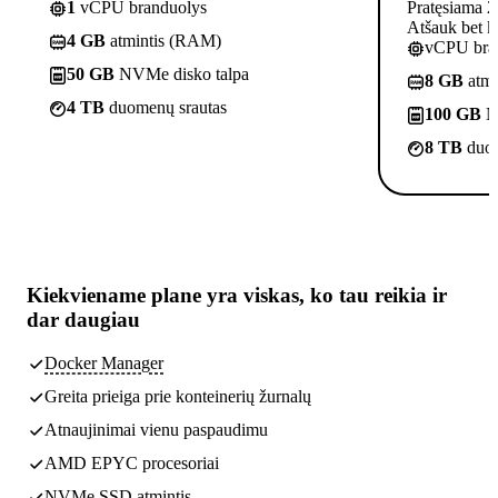
1
vCPU branduolys
Pratęsiama 2
Atšauk bet k
4 GB
atmintis (RAM)
vCPU bra
50 GB
NVMe disko talpa
8 GB
atmi
4 TB
duomenų srautas
100 GB
N
8 TB
duom
Kiekviename plane yra
viskas, ko tau reikia
ir
dar daugiau
Docker Manager
Greita prieiga prie konteinerių žurnalų
Atnaujinimai vienu paspaudimu
AMD EPYC procesoriai
NVMe SSD atmintis