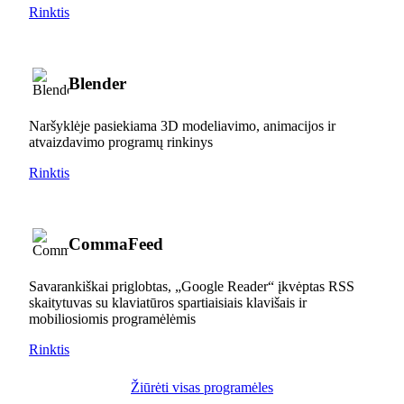
Rinktis
Blender
Naršyklėje pasiekiama 3D modeliavimo, animacijos ir
atvaizdavimo programų rinkinys
Rinktis
CommaFeed
Savarankiškai priglobtas, „Google Reader“ įkvėptas RSS
skaitytuvas su klaviatūros spartiaisiais klavišais ir
mobiliosiomis programėlėmis
Rinktis
Žiūrėti visas programėles