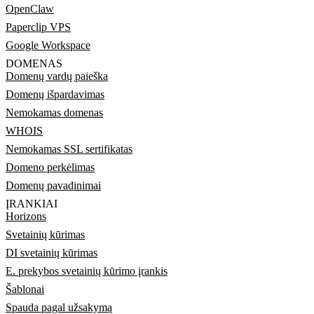
OpenClaw
Paperclip VPS
Google Workspace
DOMENAS
Domenų vardų paieška
Domenų išpardavimas
Nemokamas domenas
WHOIS
Nemokamas SSL sertifikatas
Domeno perkėlimas
Domenų pavadinimai
ĮRANKIAI
Horizons
Svetainių kūrimas
DI svetainių kūrimas
E. prekybos svetainių kūrimo įrankis
Šablonai
Spauda pagal užsakymą