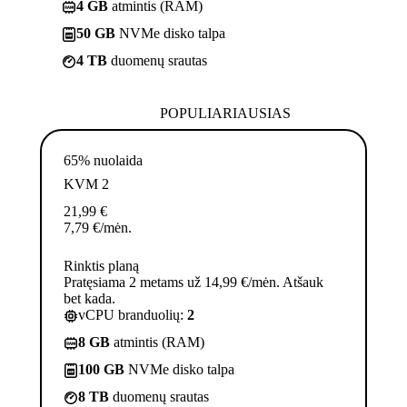
4 GB
atmintis (RAM)
50 GB
NVMe disko talpa
4 TB
duomenų srautas
POPULIARIAUSIAS
65% nuolaida
KVM 2
21,99
€
7,79
€
/mėn.
Rinktis planą
Pratęsiama 2 metams už 14,99 €/mėn. Atšauk
bet kada.
vCPU branduolių:
2
8 GB
atmintis (RAM)
100 GB
NVMe disko talpa
8 TB
duomenų srautas