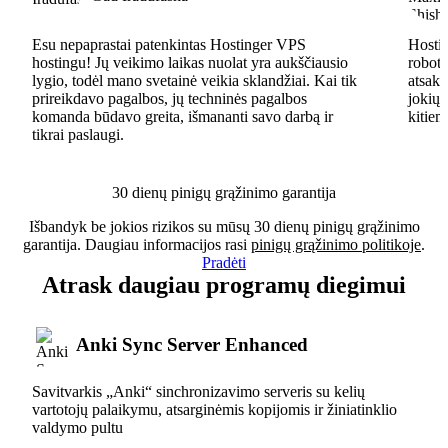
Esu nepaprastai patenkintas Hostinger VPS
Hostin
hostingu! Jų veikimo laikas nuolat yra aukščiausio
robota
lygio, todėl mano svetainė veikia sklandžiai. Kai tik
atsaky
prireikdavo pagalbos, jų techninės pagalbos
jokių 
komanda būdavo greita, išmananti savo darbą ir
kitiem
tikrai paslaugi.
30 dienų pinigų grąžinimo garantija
Išbandyk be jokios rizikos su mūsų 30 dienų pinigų grąžinimo
garantija. Daugiau informacijos rasi
pinigų grąžinimo politikoje
.
Pradėti
Atrask daugiau programų diegimui
Anki Sync Server Enhanced
Savitvarkis „Anki“ sinchronizavimo serveris su kelių
vartotojų palaikymu, atsarginėmis kopijomis ir žiniatinklio
valdymo pultu