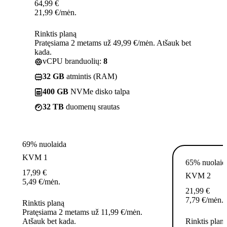
64,99
€
21,99
€
/mėn.
Rinktis planą
Pratęsiama 2 metams už 49,99 €/mėn. Atšauk bet
kada.
vCPU branduolių:
8
32 GB
atmintis (RAM)
400 GB
NVMe disko talpa
32 TB
duomenų srautas
69% nuolaida
KVM 1
65% nuolaid
17,99
€
KVM 2
5,49
€
/mėn.
21,99
€
7,79
€
/mėn.
Rinktis planą
Pratęsiama 2 metams už 11,99 €/mėn.
Atšauk bet kada.
Rinktis plan