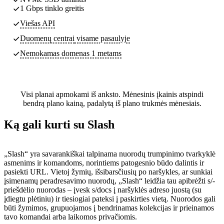
1 Gbps tinklo greitis
Viešas API
Duomenų centrai
visame pasaulyje
Nemokamas domenas 1 metams
Visi planai apmokami iš anksto. Mėnesinis įkainis atspindi
bendrą plano kainą, padalytą iš plano trukmės mėnesiais.
Ką gali kurti su Slash
„Slash“ yra savarankiškai talpinama nuorodų trumpinimo tvarkyklė
asmenims ir komandoms, norintiems patogesnio būdo dalintis ir
pasiekti URL. Vietoj žymių, išsibarsčiusių po naršykles, ar sunkiai
įsimenamų peradresavimo nuorodų, „Slash“ leidžia tau apibrėžti s/-
priešdėlio nuorodas – įvesk s/docs į naršyklės adreso juostą (su
įdiegtu plėtiniu) ir tiesiogiai pateksi į paskirties vietą. Nuorodos gali
būti žymimos, grupuojamos į bendrinamas kolekcijas ir prieinamos
tavo komandai arba laikomos privačiomis.