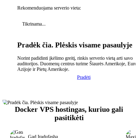
Rekomenduojama serverio vieta:
Tikrinama...
Pradėk čia. Plėskis visame pasaulyje
Norint padidinti įkėlimo greitį, rinkis serverio vietą arti savo
auditorijos. Duomenų centrus turime Šiaurės Amerikoje, Euro
Azijoje ir Pietų Amerikoje.
Pradėti
Docker VPS hostingas, kuriuo gali
pasitikėti
Gad Iradufasha