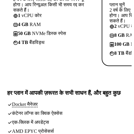
होगा। आप रिन्यूअल किसी भी समय रद्द कर
प्लान चुनें
सकते हैं।
2 वर्ष के लिए
1
vCPU कोर
होगा। आप रिन
सकते हैं।
4 GB
RAM
2
vCPU क
50 GB
NVMe डिस्क स्पेस
8 GB
RA
4 TB
बैंडविड्थ
100 GB
NV
8 TB
बैंडव
हर प्लान में
आपकी ज़रूरत के सभी साधन
हैं, और बहुत कुछ
Docker मैनेजर
कंटेनर लॉग्स का क्विक ऐक्सेस
एक-क्लिक में अपडेट्स
AMD EPYC प्रोसेसर्स