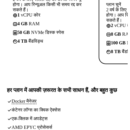
होगा। आप रिन्यूअल किसी भी समय रद्द कर
प्लान चुनें
सकते हैं।
2 वर्ष के लिए
1
vCPU कोर
होगा। आप रिन
सकते हैं।
4 GB
RAM
2
vCPU क
50 GB
NVMe डिस्क स्पेस
8 GB
RA
4 TB
बैंडविड्थ
100 GB
NV
8 TB
बैंडव
हर प्लान में
आपकी ज़रूरत के सभी साधन
हैं, और बहुत कुछ
Docker मैनेजर
कंटेनर लॉग्स का क्विक ऐक्सेस
एक-क्लिक में अपडेट्स
AMD EPYC प्रोसेसर्स