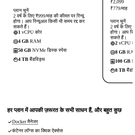
₹
2,099
₹
779
/माह
प्लान चुनें
2 वर्ष के लिए ₹999/माह की कीमत पर रिन्यू
होगा। आप रिन्यूअल किसी भी समय रद्द कर
प्लान चुनें
सकते हैं।
2 वर्ष के लिए
1
vCPU कोर
होगा। आप रिन
सकते हैं।
4 GB
RAM
2
vCPU क
50 GB
NVMe डिस्क स्पेस
8 GB
RA
4 TB
बैंडविड्थ
100 GB
NV
8 TB
बैंडव
हर प्लान में
आपकी ज़रूरत के सभी साधन
हैं, और बहुत कुछ
Docker मैनेजर
कंटेनर लॉग्स का क्विक ऐक्सेस