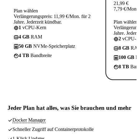
21,99
€
7,79
€
/Mon.
Plan wählen
Verlängerungspreis: 11,99 €/Mon. für 2
Jahre. Jederzeit kündbar.
Plan wählen
1
vCPU-Kern
Verlängerung
Jahre. Jederz
4 GB
RAM
2
vCPU-K
50 GB
NVMe-Speicherplatz
8 GB
RA
4 TB
Bandbreite
100 GB
N
8 TB
Band
Jeder Plan hat
alles, was Sie brauchen
und mehr
Docker Manager
Schneller Zugriff auf Containerprotokolle
1-Klick Updates