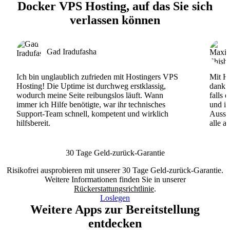
Docker VPS Hosting, auf das Sie sich
verlassen können
Gad Iradufasha
Ich bin unglaublich zufrieden mit Hostingers VPS
Mit Ho
Hosting! Die Uptime ist durchweg erstklassig,
dank d
wodurch meine Seite reibungslos läuft. Wann
falls 
immer ich Hilfe benötigte, war ihr technisches
und ih
Support-Team schnell, kompetent und wirklich
Ausse
hilfsbereit.
alle a
30 Tage Geld-zurück-Garantie
Risikofrei ausprobieren mit unserer 30 Tage Geld-zurück-Garantie.
Weitere Informationen finden Sie in unserer
Rückerstattungsrichtlinie
.
Loslegen
Weitere Apps zur Bereitstellung
entdecken