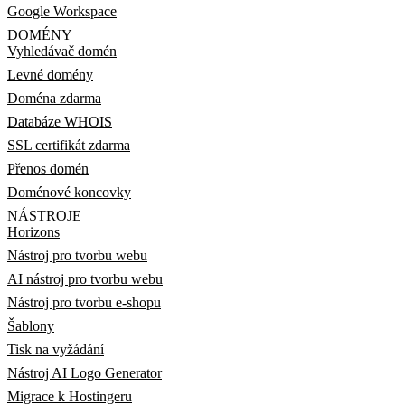
Google Workspace
DOMÉNY
Vyhledávač domén
Levné domény
Doména zdarma
Databáze WHOIS
SSL certifikát zdarma
Přenos domén
Doménové koncovky
NÁSTROJE
Horizons
Nástroj pro tvorbu webu
AI nástroj pro tvorbu webu
Nástroj pro tvorbu e-shopu
Šablony
Tisk na vyžádání
Nástroj AI Logo Generator
Migrace k Hostingeru