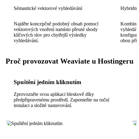
Sémantické vektorové vyhledávání
Hybridní
Najděte koncepčně podobný obsah pomocí
Kombinuj
vektorových vnoření namísto přesné shody
vyhledáv
klíčových slov pro chytřejší výsledky
konfiguro
vyhledávání.
obou přís
Proč provozovat Weaviate u Hostingeru
Spuštění jedním kliknutím
Zprovozněte svou aplikaci bleskově díky
předpřipravenému prostředí. Zapomeňte na ruční
instalaci a složité nastavování.