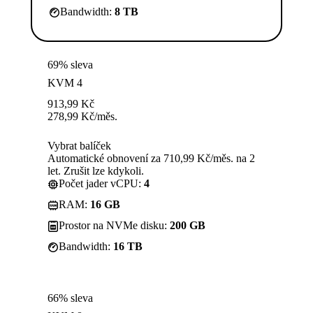
Bandwidth:
8 TB
69% sleva
KVM 4
913,99
Kč
278,99
Kč
/měs.
Vybrat balíček
Automatické obnovení za 710,99 Kč/měs. na 2
let. Zrušit lze kdykoli.
Počet jader vCPU:
4
RAM:
16 GB
Prostor na NVMe disku:
200 GB
Bandwidth:
16 TB
66% sleva