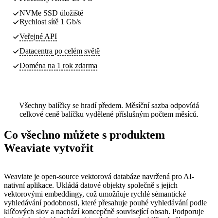
NVMe SSD úložiště
Rychlost sítě 1 Gb/s
Veřejné API
Datacentra
po celém světě
Doména na 1 rok zdarma
Všechny balíčky se hradí předem. Měsíční sazba odpovídá
celkové ceně balíčku vydělené příslušným počtem měsíců.
Co všechno můžete s produktem
Weaviate vytvořit
Weaviate je open-source vektorová databáze navržená pro AI-
nativní aplikace. Ukládá datové objekty společně s jejich
vektorovými embeddingy, což umožňuje rychlé sémantické
vyhledávání podobnosti, které přesahuje pouhé vyhledávání podle
klíčových slov a nachází koncepčně související obsah. Podporuje