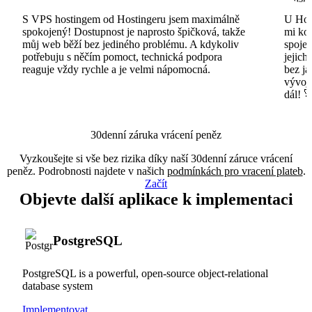
S VPS hostingem od Hostingeru jsem maximálně
U Host
spokojený! Dostupnost je naprosto špičková, takže
mi ko
můj web běží bez jediného problému. A kdykoliv
spojen
potřebuju s něčím pomoct, technická podpora
jejich
reaguje vždy rychle a je velmi nápomocná.
bez ja
vývojá
dál! 
30denní záruka vrácení peněz
Vyzkoušejte si vše bez rizika díky naší 30denní záruce vrácení
peněz. Podrobnosti najdete v našich
podmínkách pro vracení plateb
.
Začít
Objevte další aplikace k implementaci
PostgreSQL
PostgreSQL is a powerful, open-source object-relational
database system
Implementovat