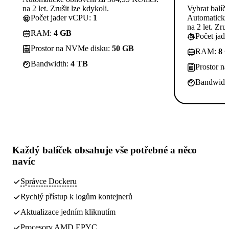
na 2 let. Zrušit lze kdykoli.
Vybrat balíč
Počet jader vCPU:
1
Automatické
na 2 let. Zruš
RAM:
4 GB
Počet jad
Prostor na NVMe disku:
50 GB
RAM:
8 
Bandwidth:
4 TB
Prostor n
Bandwidt
Každý balíček obsahuje
vše potřebné
a něco
navíc
Správce Dockeru
Rychlý přístup k logům kontejnerů
Aktualizace jedním kliknutím
Procesory AMD EPYC