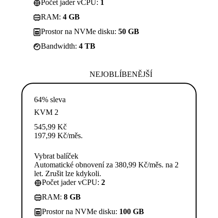
Počet jader vCPU:
1
RAM:
4 GB
Prostor na NVMe disku:
50 GB
Bandwidth:
4 TB
NEJOBLÍBENĚJŠÍ
64% sleva
KVM 2
545,99
Kč
197,99
Kč
/měs.
Vybrat balíček
Automatické obnovení za 380,99 Kč/měs. na 2
let. Zrušit lze kdykoli.
Počet jader vCPU:
2
RAM:
8 GB
Prostor na NVMe disku:
100 GB