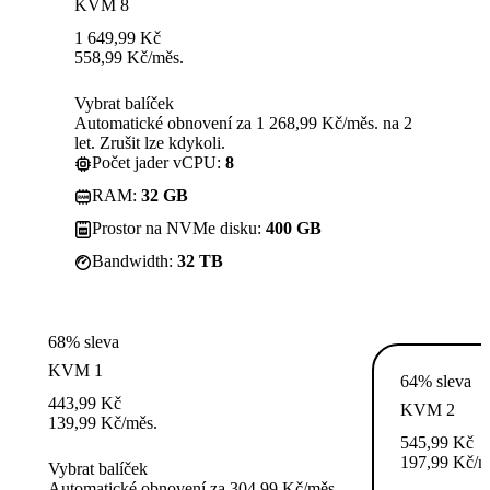
KVM 8
1 649,99
Kč
558,99
Kč
/měs.
Vybrat balíček
Automatické obnovení za 1 268,99 Kč/měs. na 2
let. Zrušit lze kdykoli.
Počet jader vCPU:
8
RAM:
32 GB
Prostor na NVMe disku:
400 GB
Bandwidth:
32 TB
68% sleva
KVM 1
64% sleva
443,99
Kč
KVM 2
139,99
Kč
/měs.
545,99
Kč
197,99
Kč
/m
Vybrat balíček
Automatické obnovení za 304,99 Kč/měs.