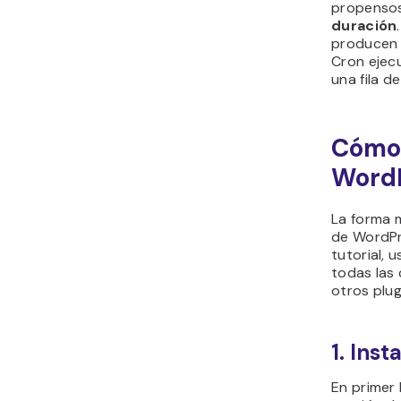
propenso
duración
producen 
Cron ejec
una fila d
Cómo 
WordP
La forma m
de WordPre
tutorial,
todas las 
otros plug
1. Inst
En primer 