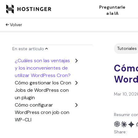
Preguntarle
a la IA
Volver
Tutoriales
En este artículo
¿Cuáles son las ventajas
Cómo
y los inconvenientes de
utilizar WordPress Cron?
Word
Cómo gestionar los Cron
Jobs de WordPress con
Mar 10, 202
un plugin
Cómo configurar
WordPress cron job con
Resumir con
WP-CLI
Cómo crear un cron job
Share:
real