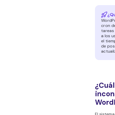
¿Qu
WordPr
cron d
tareas
a los 
el tiem
de pos
actuali
¿Cuál
incon
Word
El sistem