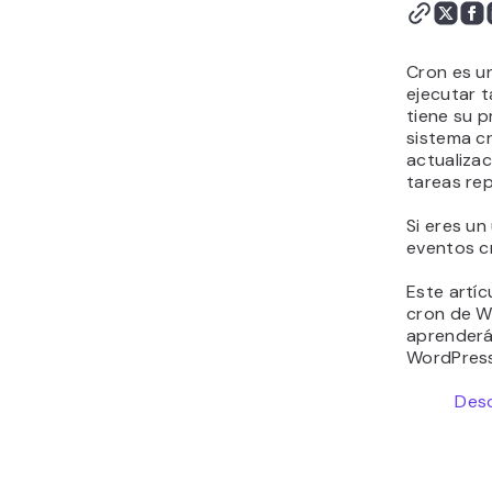
Conclusión
Cómo configurar
WordPress cron job -
Cron es un
Preguntas frecuentes
ejecutar 
tiene su p
sistema c
actualizac
tareas rep
Si eres u
eventos cr
Este artíc
cron de W
aprenderás
WordPress
Desc