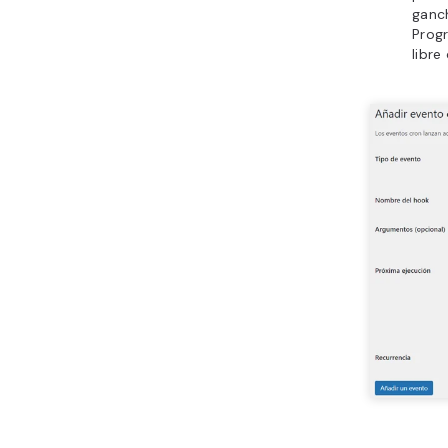
ganc
Progr
libre