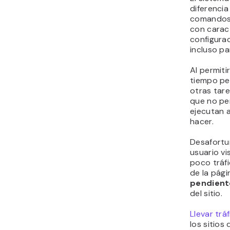
diferencia
comandos 
con caract
configurac
incluso pa
Al permiti
tiempo pe
otras tare
que no pe
ejecutan a
hacer.
Desafortu
usuario vi
poco tráfi
de la pág
pendient
del sitio.
Llevar tráf
los sitios