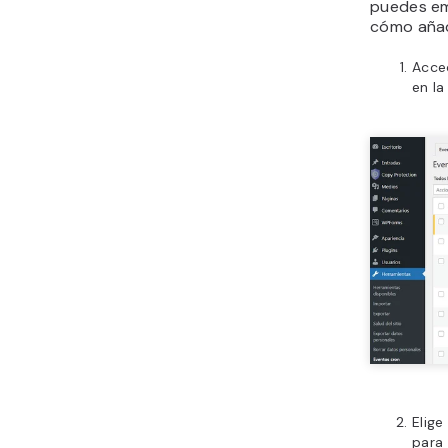
puedes em
cómo añad
Acce
en la
Elige
para 