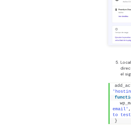
Local
direc
el si
add_ac
'hostin
functi
wp_m
email'
,
to test
}