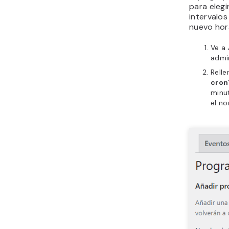
para elegi
intervalos
nuevo hor
Ve a
admi
Relle
cron
minut
el no