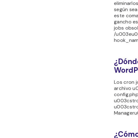
eliminarlo
según sea
este coman
gancho esp
jobs obs
/u003eu0
hook_na
¿Dónde
WordP
Los cron 
archivo 
config.ph
u003cstr
u003cstr
Manageru
¿Cómo 