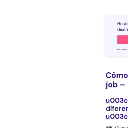
Cómo 
job –
u003c
difere
u003c
WP-Cron e