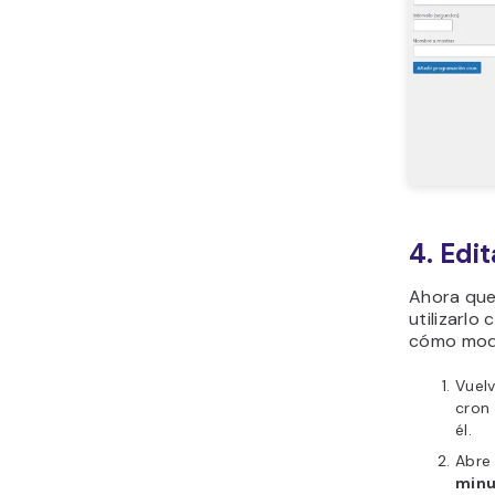
4. Edi
Ahora que
utilizarlo
cómo modi
Vuel
cron
él.
Abre
minu