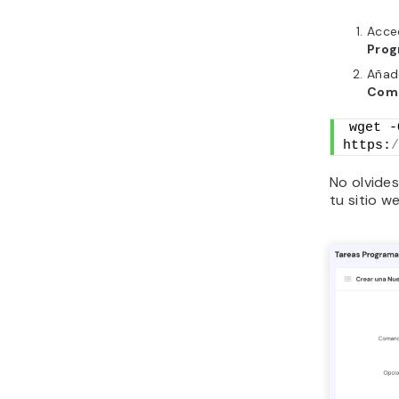
Acce
Prog
Añad
Coma
wget -
https:
/
No olvides
tu sitio w