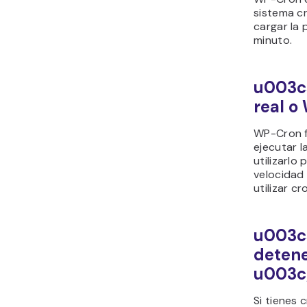
sistema c
cargar la 
minuto.
u003c
real 
WP-Cron f
ejecutar l
utilizarlo
velocidad
utilizar c
u003c
detene
u003c
Si tienes c