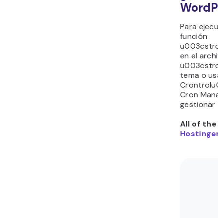
WordP
Para ejec
función
u003cstr
en el arch
u003cstr
tema o u
Crontrol
Cron Mana
gestionar 
All of th
Hostinger