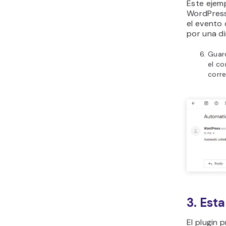
Este ejemp
WordPress
el evento 
por una di
Guard
el co
corr
3. Est
El plugin