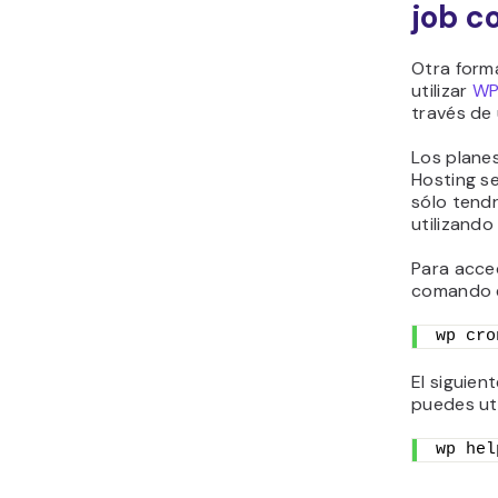
job c
Otra form
utilizar
WP
través de 
Los plane
Hosting se
sólo tend
utilizando
Para acce
comando e
wp cro
El siguie
puedes uti
wp hel