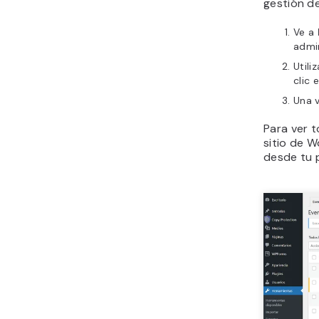
gestión d
Ve a
admi
Utili
clic 
Una v
Para ver 
sitio de W
desde tu p