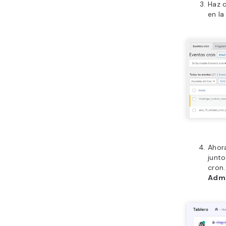
Haz c
en la
Ahora
junto
cron
Admi