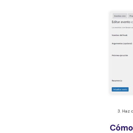
Haz c
Cómo 