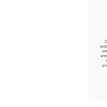
D
pub
me
enf
pr