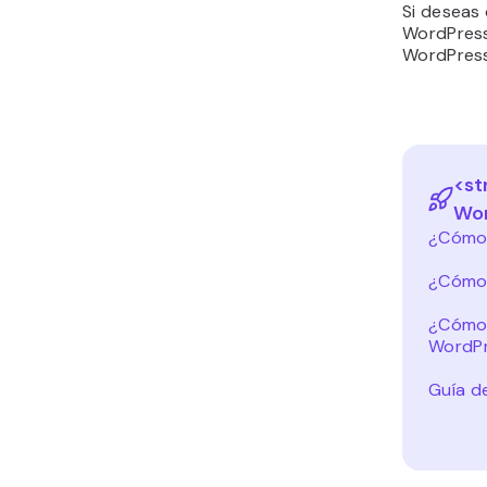
Si deseas 
WordPress
WordPress
<st
Wor
¿Cómo 
¿Cómo 
¿Cómo 
WordP
Guía de