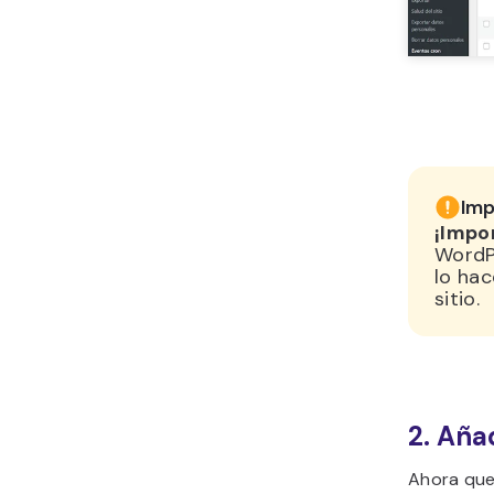
Imp
¡Impo
WordPr
lo hac
sitio.
2. Aña
Ahora que