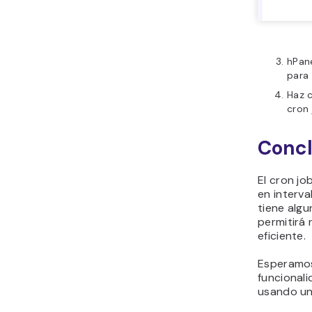
hPan
para
Haz c
cron 
Concl
El cron j
en interv
tiene algu
permitirá 
eficiente.
Esperamos
funcional
usando un 