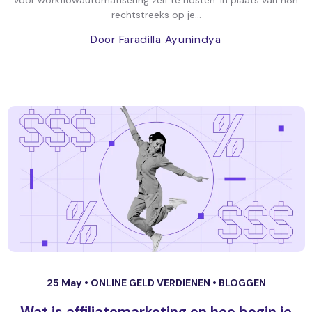
voor workflowautomatisering zelf te hosten. In plaats van n8n
rechtstreeks op je...
Door Faradilla Ayunindya
25 May •
ONLINE GELD VERDIENEN
•
BLOGGEN
Wat is affiliatemarketing en hoe begin je