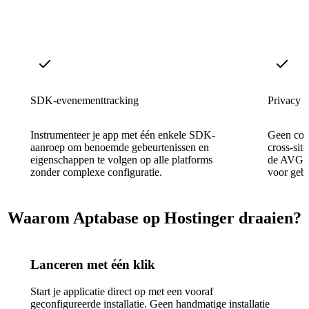
SDK-evenementtracking
Privacy b
Instrumenteer je app met één enkele SDK-
Geen cook
aanroep om benoemde gebeurtenissen en
cross-sit
eigenschappen te volgen op alle platforms
de AVG en
zonder complexe configuratie.
voor gebr
Waarom Aptabase op Hostinger draaien?
Lanceren met één klik
Start je applicatie direct op met een vooraf
geconfigureerde installatie. Geen handmatige installatie