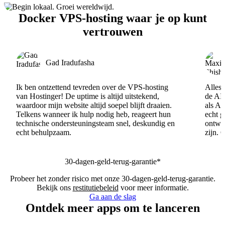
Docker VPS-hosting waar je op kunt
vertrouwen
Gad Iradufasha
Ik ben ontzettend tevreden over de VPS-hosting
Alles 
van Hostinger! De uptime is altijd uitstekend,
de AI
waardoor mijn website altijd soepel blijft draaien.
als AI
Telkens wanneer ik hulp nodig heb, reageert hun
echt 
technische ondersteuningsteam snel, deskundig en
ontwik
echt behulpzaam.
zijn. 
30-dagen-geld-terug-garantie*
Probeer het zonder risico met onze 30-dagen-geld-terug-garantie.
Bekijk ons
restitutiebeleid
voor meer informatie.
Ga aan de slag
Ontdek meer apps om te lanceren