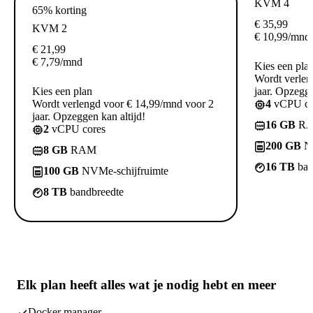
KVM 4
65% korting
€
35,99
KVM 2
€
10,99
/mnd
€
21,99
€
7,79
/mnd
Kies een pla
Wordt verlen
Kies een plan
jaar. Opzegge
Wordt verlengd voor € 14,99/mnd voor 2
4
vCPU co
jaar. Opzeggen kan altijd!
16 GB
R
2
vCPU cores
200 GB
NV
8 GB
RAM
16 TB
ban
100 GB
NVMe-schijfruimte
8 TB
bandbreedte
Elk plan heeft
alles wat je nodig hebt
en meer
Docker manager