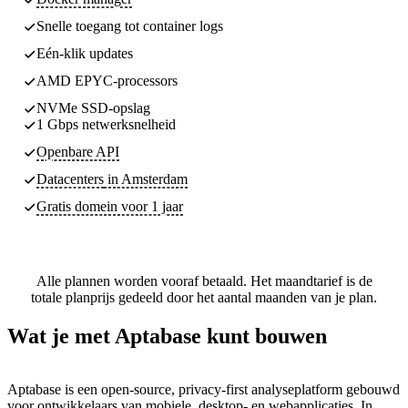
Snelle toegang tot container logs
Eén-klik updates
AMD EPYC-processors
NVMe SSD-opslag
1 Gbps netwerksnelheid
Openbare API
Datacenters
in Amsterdam
Gratis domein voor 1 jaar
Alle plannen worden vooraf betaald. Het maandtarief is de
totale planprijs gedeeld door het aantal maanden van je plan.
Wat je met Aptabase kunt bouwen
Aptabase is een open-source, privacy-first analyseplatform gebouwd
voor ontwikkelaars van mobiele, desktop- en webapplicaties. In