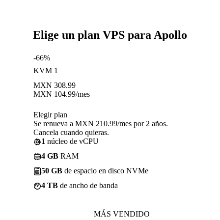
Elige un plan VPS para Apollo
-66%
KVM 1
MXN
308.99
MXN
104.99
/mes
Elegir plan
Se renueva a MXN 210.99/mes por 2 años.
Cancela cuando quieras.
1
núcleo de vCPU
4 GB
RAM
50 GB
de espacio en disco NVMe
4 TB
de ancho de banda
MÁS VENDIDO