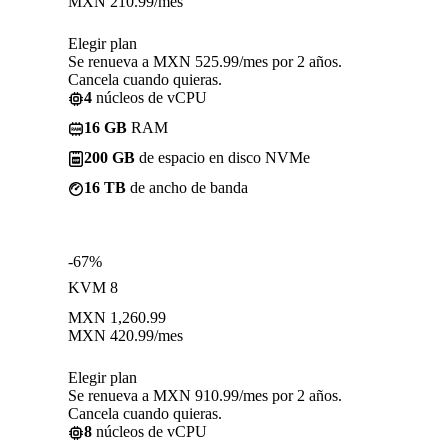
MXN
210.99
/mes
Elegir plan
Se renueva a MXN 525.99/mes por 2 años.
Cancela cuando quieras.
4
núcleos de vCPU
16 GB
RAM
200 GB
de espacio en disco NVMe
16 TB
de ancho de banda
-67%
KVM 8
MXN
1,260.99
MXN
420.99
/mes
Elegir plan
Se renueva a MXN 910.99/mes por 2 años.
Cancela cuando quieras.
8
núcleos de vCPU