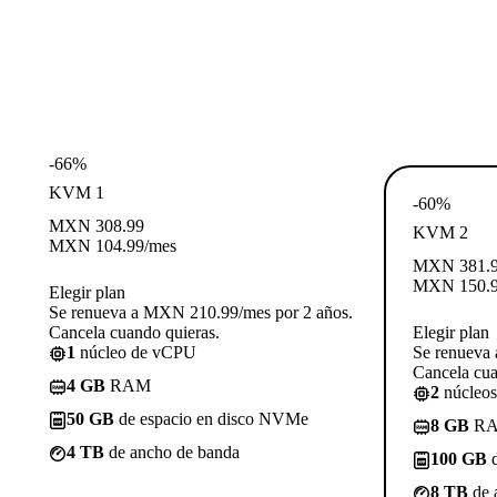
-66%
KVM 1
-60%
MXN
308.99
KVM 2
MXN
104.99
/mes
MXN
381.
MXN
150.
Elegir plan
Se renueva a MXN 210.99/mes por 2 años.
Cancela cuando quieras.
Elegir plan
1
núcleo de vCPU
Se renueva
Cancela cua
4 GB
RAM
2
núcleo
50 GB
de espacio en disco NVMe
8 GB
R
4 TB
de ancho de banda
100 GB
d
8 TB
de 