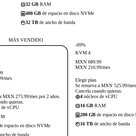
32 GB
RAM
400 GB
de espacio en disco NVMe
32 TB
de ancho de banda
MÁS VENDIDO
-69%
KVM 4
MXN
689.99
MXN
210.99
/mes
99
99
/mes
Elegir plan
Se renueva a MXN 525.99/mes 
Cancela cuando quieras.
 a MXN 273.99/mes por 2 años.
4
núcleos de vCPU
ndo quieras.
16 GB
RAM
s de vCPU
200 GB
de espacio en disc
AM
16 TB
de ancho de banda
e espacio en disco NVMe
ancho de banda