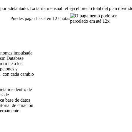
or adelantado. La tarifa mensual refleja el precio total del plan dividi
Puedes pagar hasta en 12 cuotas
 genomas impulsada
ism Database
ermite a los
ipciones y
e, con cada cambio
etarios dentro de
os de
ca base de datos
torial de curación
ternamente.