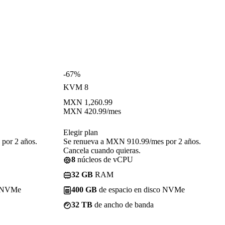
-67%
KVM 8
MXN
1,260.99
MXN
420.99
/mes
Elegir plan
por 2 años.
Se renueva a MXN 910.99/mes por 2 años.
Cancela cuando quieras.
8
núcleos de vCPU
32 GB
RAM
o NVMe
400 GB
de espacio en disco NVMe
32 TB
de ancho de banda