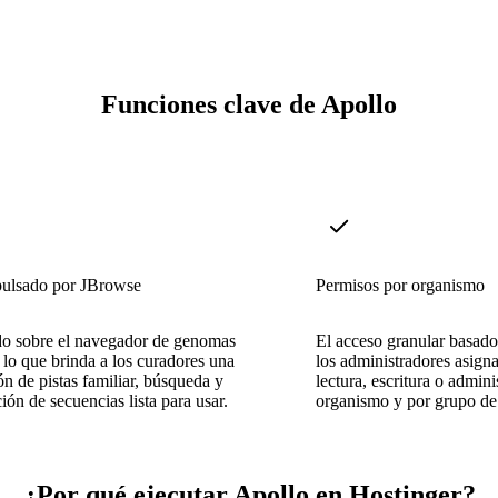
Funciones clave de Apollo
pulsado por JBrowse
Permisos por organismo
do sobre el navegador de genomas
El acceso granular basado
lo que brinda a los curadores una
los administradores asign
n de pistas familiar, búsqueda y
lectura, escritura o admini
ción de secuencias lista para usar.
organismo y por grupo de 
¿Por qué ejecutar Apollo en Hostinger?