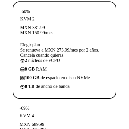
-60%
KVM 2
MXN
381.99
MXN
150.99
/mes
Elegir plan
Se renueva a MXN 273.99/mes por 2 años.
Cancela cuando quieras.
2
núcleos de vCPU
8 GB
RAM
100 GB
de espacio en disco NVMe
8 TB
de ancho de banda
-69%
KVM 4
MXN
689.99