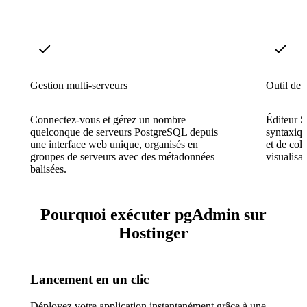
Gestion multi-serveurs
Outil de 
Connectez-vous et gérez un nombre
Éditeur 
quelconque de serveurs PostgreSQL depuis
syntaxiqu
une interface web unique, organisés en
et de col
groupes de serveurs avec des métadonnées
visualis
balisées.
Pourquoi exécuter pgAdmin sur
Hostinger
Lancement en un clic
Déployez votre application instantanément grâce à une