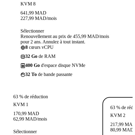
KVM 8
641,99
MAD
227,99
MAD
/mois
Sélectionner
Renouvellement au prix de 455,99 MAD/mois
pour 2 ans. Annulez à tout instant.
8
cœurs vCPU
32 Go
de RAM
400 Go
d'espace disque NVMe
32 To
de bande passante
63 % de réduction
KVM 1
63 % de rédu
170,99
MAD
KVM 2
62,99
MAD
/mois
217,99
MA
80,99
MAD
Sélectionner