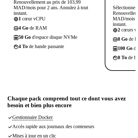
Renouvellement au prix de 103,99
MAD/mois pour 2 ans. Annulez à tout
Sélectionner
instant.
Renouvelleme
1
cœur vCPU
MAD/mois po
instant.
4 Go
de RAM
2
cœurs 
50 Go
d'espace disque NVMe
8 Go
de 
4 To
de bande passante
100 Go
d'
8 To
de ba
Chaque pack comprend
tout ce dont vous avez
besoin
et bien plus encore
Gestionnaire Docker
Accès rapide aux journaux des conteneurs
Mises à jour en un clic