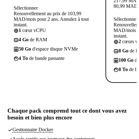
217,99
MA
80,99
MAD
Sélectionner
Renouvellement au prix de 103,99
MAD/mois pour 2 ans. Annulez à tout
Sélectionner
instant.
Renouvelleme
1
cœur vCPU
MAD/mois po
instant.
4 Go
de RAM
2
cœurs 
50 Go
d'espace disque NVMe
8 Go
de 
4 To
de bande passante
100 Go
d'
8 To
de ba
Chaque pack comprend
tout ce dont vous avez
besoin
et bien plus encore
Gestionnaire Docker
Accès rapide aux journaux des conteneurs