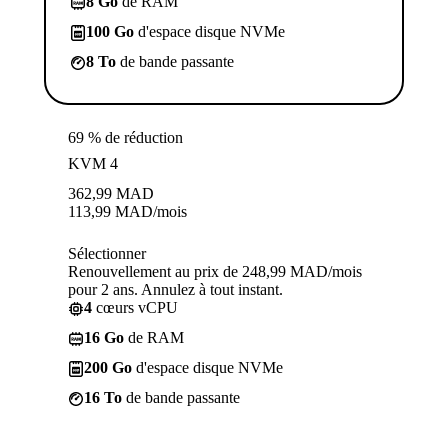
8 Go
de RAM
100 Go
d'espace disque NVMe
8 To
de bande passante
69 % de réduction
KVM 4
362,99
MAD
113,99
MAD
/mois
Sélectionner
Renouvellement au prix de 248,99 MAD/mois
pour 2 ans. Annulez à tout instant.
4
cœurs vCPU
16 Go
de RAM
200 Go
d'espace disque NVMe
16 To
de bande passante