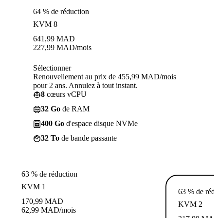
64 % de réduction
KVM 8
641,99
MAD
227,99
MAD
/mois
Sélectionner
Renouvellement au prix de 455,99 MAD/mois
pour 2 ans. Annulez à tout instant.
8
cœurs vCPU
32 Go
de RAM
400 Go
d'espace disque NVMe
32 To
de bande passante
63 % de réduction
KVM 1
63 % de rédu
170,99
MAD
KVM 2
62,99
MAD
/mois