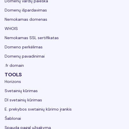
Domenų vardų paieška
Domenų išpardavimas
Nemokamas domenas
WHOIS
Nemokamas SSL sertifikatas
Domeno perkėlimas
Domenų pavadinimai
.fr domain
TOOLS
Horizons
Svetainių kūrimas
DI svetainių kūrimas
E. prekybos svetainių kūrimo įrankis
Šablonai
Spauda pagal užsakymą