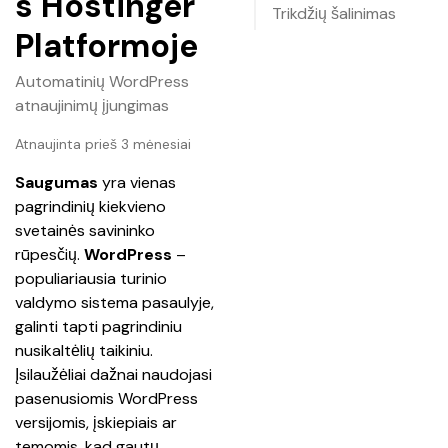
s Hostinger
Trikdžių šalinimas
Platformoje
Automatinių WordPress
atnaujinimų įjungimas
Atnaujinta prieš 3 mėnesiai
Saugumas
 yra vienas 
pagrindinių kiekvieno 
svetainės savininko 
rūpesčių. 
WordPress
 – 
populiariausia turinio 
valdymo sistema pasaulyje, 
galinti tapti pagrindiniu 
nusikaltėlių taikiniu. 
Įsilaužėliai dažnai naudojasi 
pasenusiomis WordPress 
versijomis, įskiepiais ar 
temomis, kad gautų 