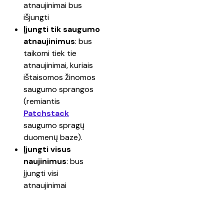
atnaujinimai bus 
išjungti
Įjungti tik saugumo 
atnaujinimus
: bus 
taikomi tiek tie 
atnaujinimai, kuriais 
ištaisomos žinomos 
saugumo sprangos 
(remiantis 
Patchstack
saugumo spragų 
duomenų baze).
Įjungti visus 
naujinimus
: bus 
įjungti visi 
atnaujinimai