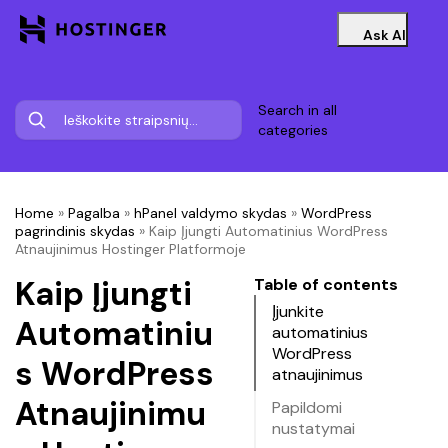
Ask AI
Search in all
categories
Home
»
Pagalba
»
hPanel valdymo skydas
»
WordPress
pagrindinis skydas
»
Kaip Įjungti Automatinius WordPress
Atnaujinimus Hostinger Platformoje
Kaip Įjungti
Table of contents
Įjunkite
Automatiniu
automatinius
WordPress
s WordPress
atnaujinimus
Atnaujinimu
Papildomi
nustatymai