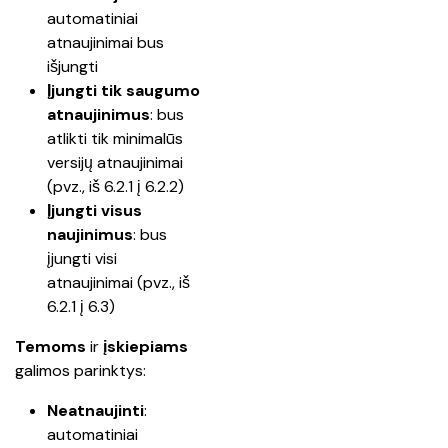
automatiniai 
atnaujinimai bus 
išjungti
Įjungti tik saugumo 
atnaujinimus
: bus 
atlikti tik minimalūs 
versijų atnaujinimai 
(pvz., iš 6.2.1 į 6.2.2)
Įjungti visus 
naujinimus
: bus 
įjungti visi 
atnaujinimai (pvz., iš 
6.2.1 į 6.3)
Temoms
 ir 
įskiepiams
galimos parinktys:
Neatnaujinti
: 
automatiniai 