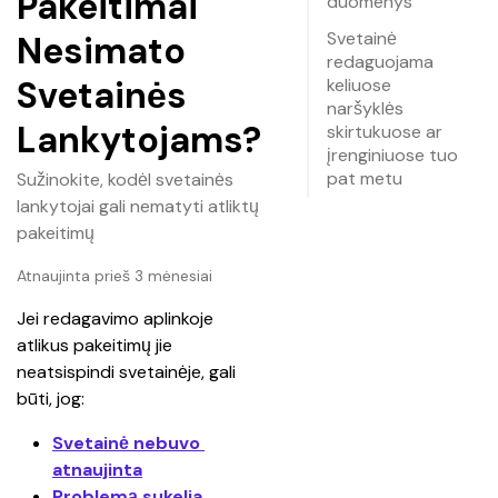
Pakeitimai
duomenys
Svetainė
Nesimato
redaguojama
Svetainės
keliuose
naršyklės
Lankytojams?
skirtukuose ar
įrenginiuose tuo
pat metu
Sužinokite, kodėl svetainės
lankytojai gali nematyti atliktų
pakeitimų
Atnaujinta prieš 3 mėnesiai
Jei redagavimo aplinkoje 
atlikus pakeitimų jie 
neatsispindi svetainėje, gali 
būti, jog:
Svetainė nebuvo 
atnaujinta
Problemą sukelia 