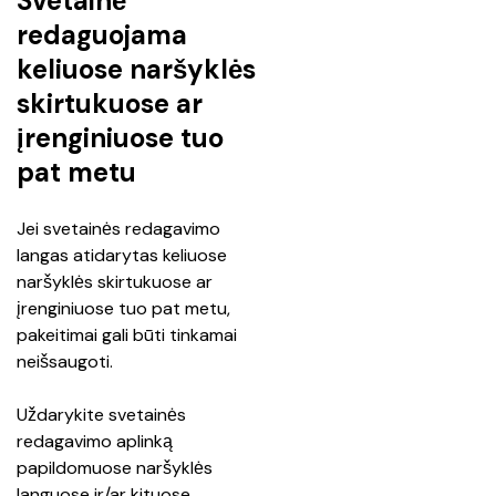
Svetainė
redaguojama
keliuose naršyklės
skirtukuose ar
įrenginiuose tuo
pat metu
Jei svetainės redagavimo 
langas atidarytas keliuose 
naršyklės skirtukuose ar 
įrenginiuose tuo pat metu, 
pakeitimai gali būti tinkamai 
neišsaugoti.
Uždarykite svetainės 
redagavimo aplinką 
papildomuose naršyklės 
languose ir/ar kituose 