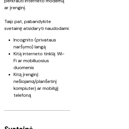
perkrauti interneto modemą 
ar įrenginį. 
Taip pat, pabandykite 
svetainę atsidaryti naudodami:
Incognito (privataus 
naršymo) langą
Kitą interneto tinklą: Wi-
Fi ar mobiliuosius 
duomenis 
Kitą įrenginį: 
nešiojamą/planšetinį 
kompiuterį ar mobilųjį 
telefoną