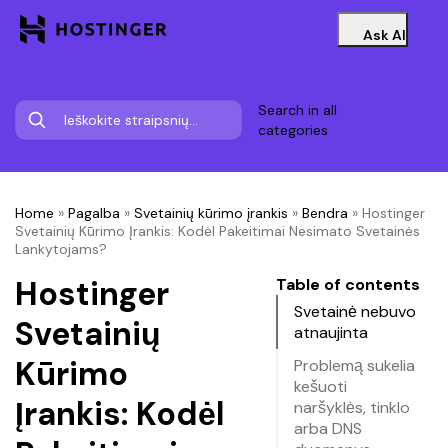
Ask AI
Search in all
categories
Home
»
Pagalba
»
Svetainių kūrimo įrankis
»
Bendra
»
Hostinger
Svetainių Kūrimo Įrankis: Kodėl Pakeitimai Nesimato Svetainės
Lankytojams?
Hostinger
Table of contents
Svetainė nebuvo
Svetainių
atnaujinta
Kūrimo
Problemą sukelia
kešuoti
Įrankis: Kodėl
naršyklės, tinklo
arba DNS