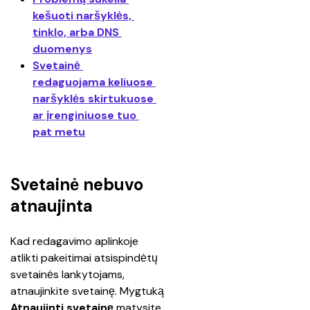
kešuoti naršyklės, 
tinklo, arba DNS 
duomenys
Svetainė 
redaguojama keliuose 
naršyklės skirtukuose 
ar įrenginiuose tuo 
pat metu
Svetainė nebuvo
atnaujinta
Kad redagavimo aplinkoje 
atlikti pakeitimai atsispindėtų 
svetainės lankytojams, 
atnaujinkite svetainę. Mygtuką 
Atnaujinti svetainę 
matysite 