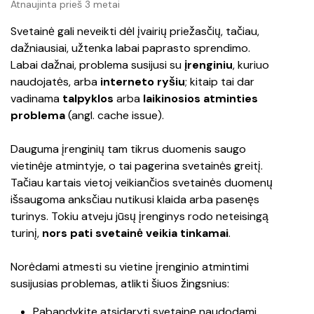
Atnaujinta prieš 3 metai
Svetainė gali neveikti dėl įvairių priežasčių, tačiau, 
dažniausiai, užtenka labai paprasto sprendimo. 
Labai dažnai, problema susijusi su 
įrenginiu
, kuriuo 
naudojatės, arba
 interneto ryšiu
; kitaip tai dar 
vadinama 
talpyklos 
arba
 laikinosios atminties
problema 
(angl. 
cache issue
).
Dauguma įrenginių tam tikrus duomenis saugo 
vietinėje atmintyje, o tai pagerina svetainės greitį. 
Tačiau kartais vietoj veikiančios svetainės duomenų 
išsaugoma anksčiau nutikusi klaida arba pasenęs 
turinys. Tokiu atveju jūsų įrenginys rodo neteisingą 
turinį, 
nors pati svetainė veikia tinkamai
.
Norėdami atmesti su vietine įrenginio atmintimi 
susijusias problemas, atlikti šiuos žingsnius:
Pabandykite atsidaryti svetainę naudodami 