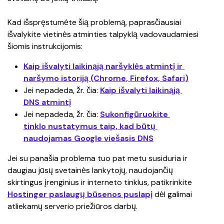
Kad išspręstumėte šią problemą, paprasčiausiai 
išvalykite vietinės atminties talpyklą vadovaudamiesi 
šiomis instrukcijomis:
Kaip išvalyti laikinąją naršyklės atmintį ir 
naršymo istoriją (Chrome, Firefox, Safari)
Jei nepadeda, žr. čia: 
Kaip išvalyti laikinąją 
DNS atmintį
Jei nepadeda, žr. čia: 
Sukonfigūruokite 
tinklo nustatymus taip, kad būtų 
naudojamas Google viešasis DNS
Jei su panašia problema tuo pat metu susiduria ir 
daugiau jūsų svetainės lankytojų, naudojančių 
skirtingus įrenginius ir interneto tinklus, patikrinkite 
Hostinger paslaugų būsenos puslapį
 dėl galimai 
atliekamų serverio priežiūros darbų.