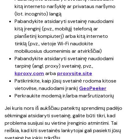
kitą interneto naršyklę ar privataus naršymo 
(lot. 
incognito
) langą 
Pabandykite atsidaryti svetainę naudodami 
kitą įrenginį (pvz., mobilųjį telefoną ar 
planšetinį kompiuterį) arba kitą interneto 
tinklą (pvz., vietoje Wi-Fi naudokite 
mobiliuosius duomenimis ar atvirkščiai)
Pabandykite atsidaryti svetainę naudodami 
tarpinę (angl. 
proxy
) svetainę, pvz.,
kproxy.com
 arba 
proxysite.site
Patikrinkite, kaip jūsų svetainė rodoma kitose 
vietovėse, naudodami įrankį
GeoPeeker
Perkraukite modemą ir/arba maršrutizatorių
Jei kuris nors iš aukščiau pateiktų sprendimų padėjo 
sėkmingai atsidaryti svetainę, galite būti tikri, kad 
problema susijusi su vietine įrenginio atmintimi. Tai 
reiškia, kad kiti svetainės lankytojai gali pasiekti jūsų 
svetainę be jokių trikdžių. 