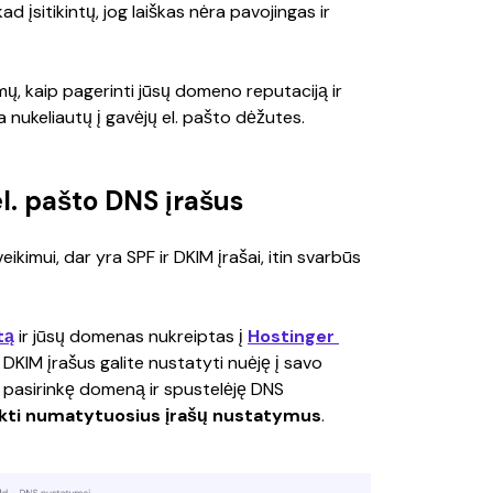
ad įsitikintų, jog laiškas nėra pavojingas ir 
mų, kaip pagerinti jūsų domeno reputaciją ir 
ada nukeliautų į gavėjų el. pašto dėžutes.
 el. pašto DNS įrašus
veikimui, dar yra SPF ir DKIM įrašai, itin svarbūs 
tą
 ir jūsų domenas nukreiptas į 
Hostinger 
r DKIM įrašus galite nustatyti nuėję į savo 
, pasirinkę domeną ir spustelėję DNS 
nkti numatytuosius įrašų nustatymus
.