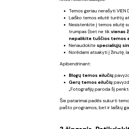
Temos geriau nerašyti VIEN
Laiško temos eilutė turėtų at
Nesistenkite į temos eilutę su
trumpas (bet ne tik 
vienas 
nepalikite tuščios temos e
Nenaudokite 
specialiųjų si
Norėdami atsakyti į žinutę, l
Apibendrinant:
Blogų temos eilučių
 pavyzd
Gerų temos eilučių
 pavyzdž
„Fotografijų paroda šį penkt
Šie patarimai padės sukurti temos 
pašto programos, bet ir laiškų ga