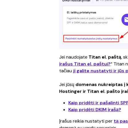
Jei naudojate 
Titan el. paštą
, s
įrašus Titan el. paštui?
“ Titan 
tačiau 
jį galite nustatyti ir jūs
Jei jūsų 
domenas nukreiptas į k
Hostinger ir Titan el. pašto
įra
Kaip pridėti ir pašalinti 
Kaip pridėti DKIM įrašą?
Įrašus reikia nustatyti per 
tą pas
domeną su vardų serveriais.