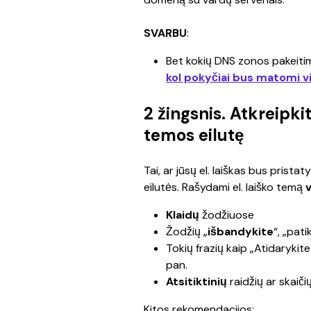
SVARBU
:
Bet kokių DNS zonos pakeitimų
kol pokyčiai bus matomi v
2 žingsnis. Atkreipki
temos eilutę
Tai, ar jūsų el. laiškas bus prista
eilutės. Rašydami el. laiško temą 
Klaidų 
žodžiuose
Žodžių „
išbandykite
“, „pati
Tokių frazių kaip „Atidarykite 
pan.
Atsitiktinių
 raidžių ar skaiči
Kitos rekomendacijos: