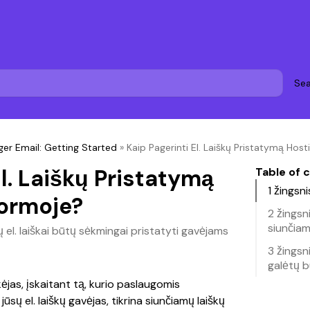
Sea
ger Email: Getting Started
»
Kaip Pagerinti El. Laiškų Pristatymą Hos
El. Laiškų Pristatymą
Table of 
1 žingsn
formoje?
2 žingsn
siunčiam
sų el. laiškai būtų sėkmingai pristatyti gavėjams
3 žingsni
galėtų b
ėjas, įskaitant tą, kurio paslaugomis 
jūsų el. laiškų gavėjas, tikrina siunčiamų laiškų 