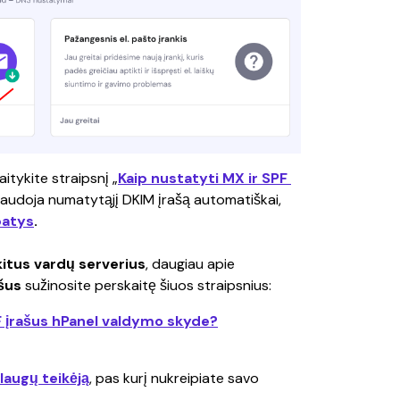
kaitykite straipsnį „
Kaip nustatyti MX ir SPF 
naudoja numatytąjį DKIM įrašą automatiškai, 
 patys
.
itus vardų serverius
, daugiau apie 
šus
 sužinosite perskaitę šiuos straipsnius:
SPF įrašus hPanel valdymo skyde?
laugų teikėją
, pas kurį nukreipiate savo 