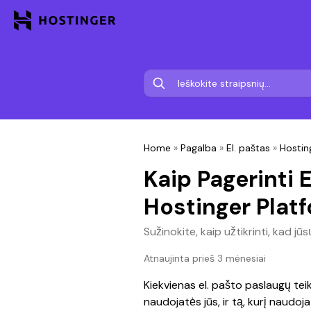
Home
»
Pagalba
»
El. paštas
»
Hostin
Kaip Pagerinti 
Hostinger Plat
Sužinokite, kaip užtikrinti, kad jū
Atnaujinta prieš 3 mėnesiai
Kiekvienas el. pašto paslaugų teik
naudojatės jūs, ir tą, kurį naudoja 