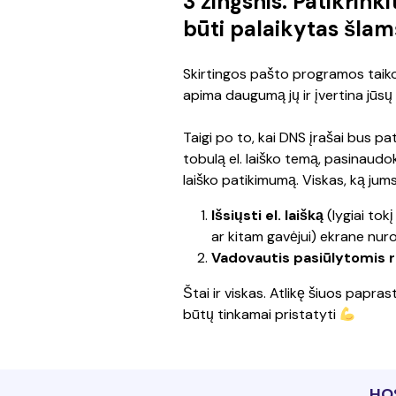
3 žingsnis. Patikrinki
būti palaikytas šlam
Skirtingos pašto programos taiko 
apima daugumą jų ir įvertina jūsų 
Taigi po to, kai DNS įrašai bus pat
tobulą el. laiško temą, pasinaudok
laiško patikimumą. Viskas, ką jums r
Išsiųsti el. laišką
 (lygiai tok
ar kitam gavėjui) ekrane nur
Vadovautis pasiūlytomis
Štai ir viskas. Atlikę šiuos paprast
būtų tinkamai pristatyti 
HO