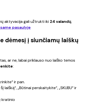
 aktyvacija gali užtrukti iki 
24 valandų
, 
isame pasaulyje
te dėmesį į siunčiamų laiškų
tytas, ar ne, labai priklauso nuo laiško temos 
venkite
:
krinkite“ ir pan.
šį laišką“, „Būtinai perskaitykite“, „SKUBU“ ir 
ų kratinio