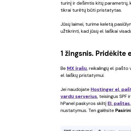
turinį ir dešimtis kitų parametrų, k
tikrai turėtų būti pristatytas.
Jūsų laimei, turime keletą pasiūly
užtikrinti, kad jūsų el. laiškai vis
1 žingsnis. Pridėkite
Be 
MX įrašų
, reikalingų el. pašto 
el. laiškų pristatymui.
Jei naudojate 
Hostinger el. paš
vardų serverius
, teisingus SPF i
hPanel paskyros skiltį 
El. paštas
nustatymus. Ten galėsite 
Pasiri