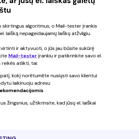
te, ar jūsų el. laiškas galėtų
štu
skirtingus algoritmus, o Mail-tester įrankis 
el. laišką nepageidaujamų laiškų atžvilgiu. 
virtinti ir aktyvuoti, o jūs jau būsite sukūrę 
ite 
Mail-tester
 įrankiu ir patikrinkite savo el. 
eikės atlikti, tai:
į patį, kokį norėtumėte nusiųsti savo klientui 
odytu laikinuoju adresu
 rekomendacijomis
us žingsnius, užtikrinsite, kad jūsų el. laiškai 
STING