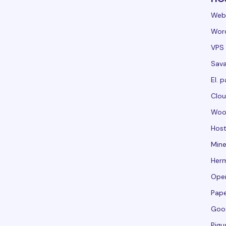
Web
Word
VPS 
Sava
El. p
Clou
Woo
Host
Mine
Her
Ope
Pape
Goo
Pigu