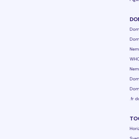
DO
Dom
Dom
Nem
WHO
Nemo
Dom
Dom
.fr 
TO
Hori
Svet