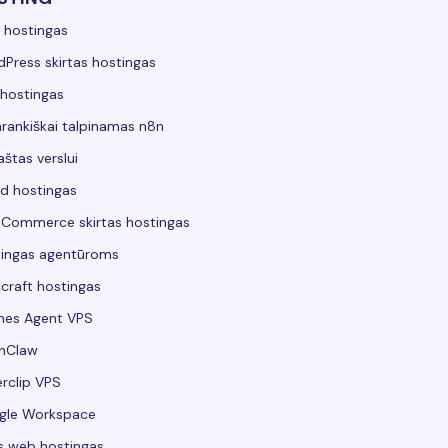
 hostingas
Press skirtas hostingas
hostingas
rankiškai talpinamas n8n
aštas verslui
d hostingas
Commerce skirtas hostingas
ingas agentūroms
craft hostingas
mes Agent VPS
nClaw
rclip VPS
gle Workspace
s web hostingas