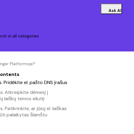
Ask AI
rch in all categories
tinger Platformoje?
contents
is. Pridėkite el. pašto DNS įrašus
is. Atkreipkite dėmesį į
ų laiškų temos eilutę
s. Patikrinkite, ar jūsų el. laiškas
ūti palaikytas šlamštu