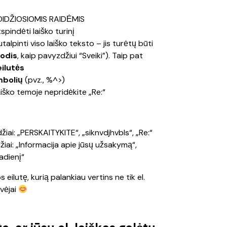
 DIDŽIOSIOMIS RAIDĖMIS
spindėti laiško turinį
talpinti viso laiško teksto – jis turėtų būti 
žodis
, kaip pavyzdžiui “Sveiki”). Taip pat 
ilutės
mbolių
 (pvz., %^>)
aiško temoje nepridėkite „Re:“
žiai: „PERSKAITYKITE“, „siknvdjhvbls“, „Re:“
iai: „Informacija apie jūsų užsakymą“, 
adienį“
eilutę, kurią palankiau vertins ne tik el. 
vėjai 