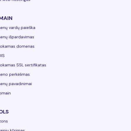
MAIN
enų vardų paieška
enų išpardavimas
okamas domenas
IS
kamas SSL sertifikatas
eno perkėlimas
enų pavadinimai
domain
OLS
zons
ainių kūrimas