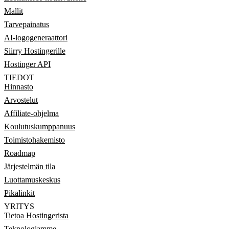
Mallit
Tarvepainatus
AI-logogeneraattori
Siirry Hostingerille
Hostinger API
TIEDOT
Hinnasto
Arvostelut
Affiliate-ohjelma
Koulutuskumppanuus
Toimistohakemisto
Roadmap
Järjestelmän tila
Luottamuskeskus
Pikalinkit
YRITYS
Tietoa Hostingerista
Teknologiamme