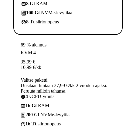
8 Gt
RAM
100 Gt
NVMe-levytilaa
8 Tt
siirtonopeus
69 % alennus
KVM 4
35,99
€
10,99
€
/kk
Valitse paketti
Uusitaan hintaan 27,99 €/kk 2 vuoden ajaksi.
Peruuta milloin tahansa.
4
vCPU-ydintä
16 Gt
RAM
200 Gt
NVMe-levytilaa
16 Tt
siirtonopeus