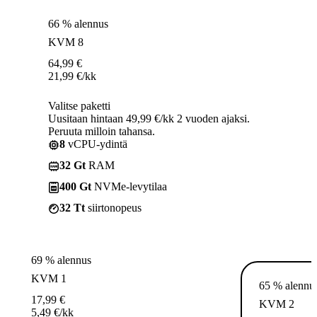
66 % alennus
KVM 8
64,99
€
21,99
€
/kk
Valitse paketti
Uusitaan hintaan 49,99 €/kk 2 vuoden ajaksi.
Peruuta milloin tahansa.
8
vCPU-ydintä
32 Gt
RAM
400 Gt
NVMe-levytilaa
32 Tt
siirtonopeus
69 % alennus
KVM 1
65 % alennu
17,99
€
KVM 2
5,49
€
/kk