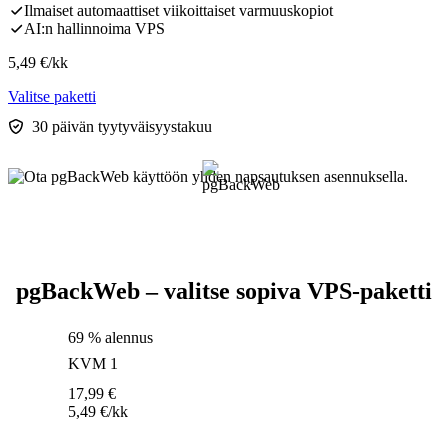
Ilmaiset automaattiset viikoittaiset varmuuskopiot
AI:n hallinnoima VPS
5,49
€
/kk
Valitse paketti
30 päivän tyytyväisyystakuu
pgBackWeb – valitse sopiva VPS-paketti
69 % alennus
KVM 1
17,99
€
5,49
€
/kk