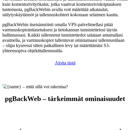
kuin komentorivityökalut, jotka vaativat komentoriviskriptauksen
tuntemusta, pgBackWebin avulla voit määrittää aikataulut,
säilytyskäytännöt ja tallennuskohteet kokonaan selaimen kautta.
pgBackWebin itseisännöinti omalla VPS-palvelimellasi pitää
varmuuskopiointiasetuksesi ja tietokannan tunnistetietosi täysin
hallinnassasi. Kaikki tallennetut tunnistetiedot salataan antamallasi
avaimella, ja varmuuskopiot tallentuvat omistamaasi tallennustilaan
– olipa kyseessä sitten paikallinen levy tai määrittämäsi S3-
yhteensopiva objektitallennustila.
Aloita tästä
pgBackWeb – tärkeimmät ominaisuudet