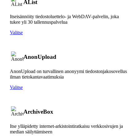
AList
Itseisännöity tiedostoluettelo- ja WebDAV-palvelin, joka
tukee yli 30 tallennuspalvelua
Valitse
AnonUpload
AnonUpload on turvallinen anonyymi tiedostonjakosovellus
ilman tietokantavaatimuksia
Valitse
ArchiveBox
Itse ylläpidetty internet-arkistointiratkaisu verkkosivujen ja
median säilyttämiseen