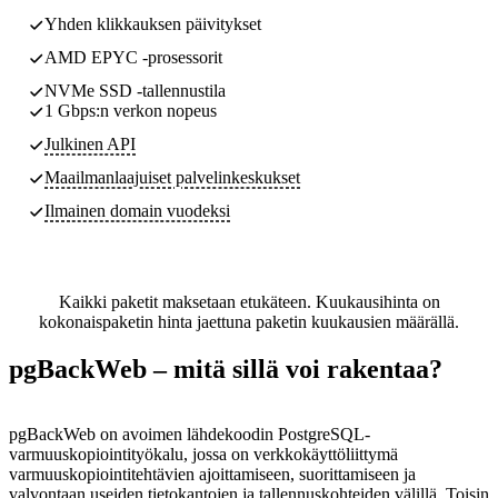
Yhden klikkauksen päivitykset
AMD EPYC -prosessorit
NVMe SSD -tallennustila
1 Gbps:n verkon nopeus
Julkinen API
Maailmanlaajuiset palvelinkeskukset
Ilmainen domain vuodeksi
Kaikki paketit maksetaan etukäteen. Kuukausihinta on
kokonaispaketin hinta jaettuna paketin kuukausien määrällä.
pgBackWeb – mitä sillä voi rakentaa?
pgBackWeb on avoimen lähdekoodin PostgreSQL-
varmuuskopiointityökalu, jossa on verkkokäyttöliittymä
varmuuskopiointitehtävien ajoittamiseen, suorittamiseen ja
valvontaan useiden tietokantojen ja tallennuskohteiden välillä. Toisin