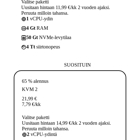
Valitse paketti
Uusitaan hintaan 11,99 €/kk 2 vuoden ajaksi.
Peruuta milloin tahansa.
1
vCPU-ydin
4 Gt
RAM
50 Gt
NVMe-levytilaa
4 Tt
siirtonopeus
SUOSITUIN
65 % alennus
KVM 2
21,99
€
7,79
€
/kk
Valitse paketti
Uusitaan hintaan 14,99 €/kk 2 vuoden ajaksi.
Peruuta milloin tahansa.
2
vCPU-ydintä