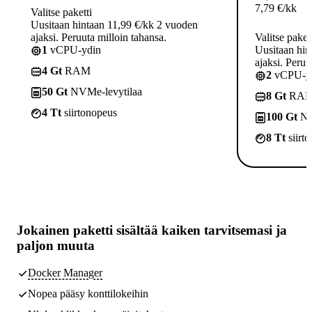
7,79
€
/kk
Valitse paketti
Uusitaan hintaan 11,99 €/kk 2 vuoden
ajaksi. Peruuta milloin tahansa.
Valitse paket
1
vCPU-ydin
Uusitaan hin
ajaksi. Peruu
4 Gt
RAM
2
vCPU-yd
50 Gt
NVMe-levytilaa
8 Gt
RA
4 Tt
siirtonopeus
100 Gt
NV
8 Tt
siirt
Jokainen paketti sisältää
kaiken tarvitsemasi
ja
paljon muuta
Docker Manager
Nopea pääsy konttilokeihin