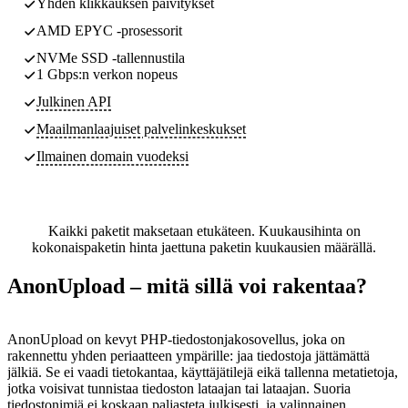
Yhden klikkauksen päivitykset
AMD EPYC -prosessorit
NVMe SSD -tallennustila
1 Gbps:n verkon nopeus
Julkinen API
Maailmanlaajuiset palvelinkeskukset
Ilmainen domain vuodeksi
Kaikki paketit maksetaan etukäteen. Kuukausihinta on
kokonaispaketin hinta jaettuna paketin kuukausien määrällä.
AnonUpload – mitä sillä voi rakentaa?
AnonUpload on kevyt PHP-tiedostonjakosovellus, joka on
rakennettu yhden periaatteen ympärille: jaa tiedostoja jättämättä
jälkiä. Se ei vaadi tietokantaa, käyttäjätilejä eikä tallenna metatietoja,
jotka voisivat tunnistaa tiedoston lataajan tai lataajan. Suoria
tiedostonimiä ei koskaan paljasteta julkisesti, ja valinnainen