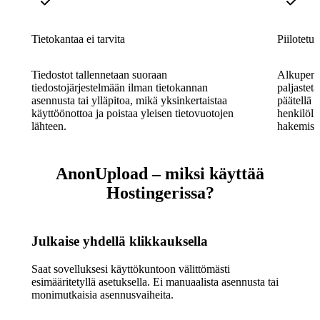
Tietokantaa ei tarvita
Piilotetut
Tiedostot tallennetaan suoraan
Alkuperäi
tiedostojärjestelmään ilman tietokannan
paljasteta
asennusta tai ylläpitoa, mikä yksinkertaistaa
päätellä s
käyttöönottoa ja poistaa yleisen tietovuotojen
henkilöll
lähteen.
hakemisto
AnonUpload – miksi käyttää
Hostingerissa?
Julkaise yhdellä klikkauksella
Saat sovelluksesi käyttökuntoon välittömästi
esimääritetyllä asetuksella. Ei manuaalista asennusta tai
monimutkaisia asennusvaiheita.