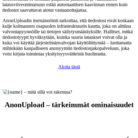
latausviiveominaisuus estää automaattisen kaavinnan ennen kuin
tiedostot saavuttavat aiotut vastaanottajansa.
AnonUploadin itseisännöinti tarkoittaa, että tiedostosi eivät koskaan
kulje kolmannen osapuolen infrastruktuurin kautta, joka on alttiina
valvontapyynnöille tai tietojen säilytysmääräyksille. Hallitset, mitkä
tiedostotyypit hyväksytään, kuinka suuria lataukset voivat olla ja
kuka voi käyttää järjestelmänvalvojan käyttöliittymää – luottamatta
mihinkään kaupalliseen anonyymiin tiedostonjakopalveluun, joka
voisi kirjata toimintaa yksityisyysväitteistä huolimatta.
Aloita tästä
AnonUpload – tärkeimmät ominaisuudet