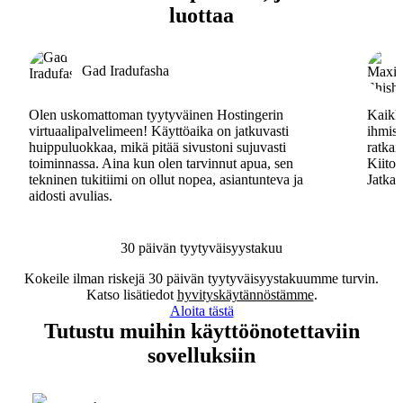
luottaa
Gad Iradufasha
Olen uskomattoman tyytyväinen Hostingerin
Kaikki
virtuaalipalvelimeen! Käyttöaika on jatkuvasti
ihmisa
huippuluokkaa, mikä pitää sivustoni sujuvasti
ratkai
toiminnassa. Aina kun olen tarvinnut apua, sen
Kiitos
tekninen tukitiimi on ollut nopea, asiantunteva ja
Jatkak
aidosti avulias.
30 päivän tyytyväisyystakuu
Kokeile ilman riskejä 30 päivän tyytyväisyystakuumme turvin.
Katso lisätiedot
hyvityskäytännöstämme
.
Aloita tästä
Tutustu muihin käyttöönotettaviin
sovelluksiin