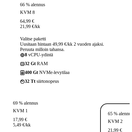
66 % alennus
KVM 8
64,99
€
21,99
€
/kk
Valitse paketti
Uusitaan hintaan 49,99 €/kk 2 vuoden ajaksi.
Peruuta milloin tahansa.
8
vCPU-ydintä
32 Gt
RAM
400 Gt
NVMe-levytilaa
32 Tt
siirtonopeus
69 % alennus
KVM 1
65 % alennu
17,99
€
KVM 2
5,49
€
/kk
21,99
€