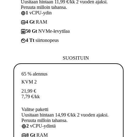
Uusitaan hintaan 11,99 €/kk 2 vuoden ajaksi.
Peruuta milloin tahansa.
1
vCPU-ydin
4 Gt
RAM
50 Gt
NVMe-levytilaa
4 Tt
siirtonopeus
SUOSITUIN
65 % alennus
KVM 2
21,99
€
7,79
€
/kk
Valitse paketti
Uusitaan hintaan 14,99 €/kk 2 vuoden ajaksi.
Peruuta milloin tahansa.
2
vCPU-ydintä
8 Gt
RAM