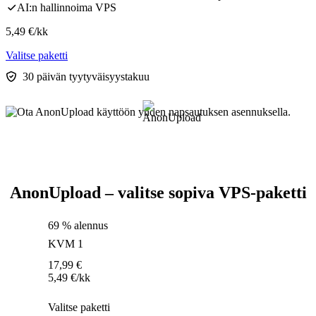
AI:n hallinnoima VPS
5,49
€
/kk
Valitse paketti
30 päivän tyytyväisyystakuu
AnonUpload – valitse sopiva VPS-paketti
69 % alennus
KVM 1
17,99
€
5,49
€
/kk
Valitse paketti