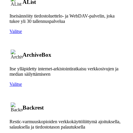
AList
Itseisännöity tiedostoluettelo- ja WebDAV-palvelin, joka
tukee yli 30 tallennuspalvelua
Valitse
ArchiveBox
Itse ylläpidetty internet-arkistointiratkaisu verkkosivujen ja
median säilyttämiseen
Valitse
Backrest
Restic-varmuuskopioiden verkkokäyttöliittymä ajoituksella,
salauksella ja tiedostotason palautuksella