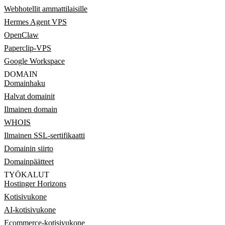
Webhotellit ammattilaisille
Hermes Agent VPS
OpenClaw
Paperclip-VPS
Google Workspace
DOMAIN
Domainhaku
Halvat domainit
Ilmainen domain
WHOIS
Ilmainen SSL-sertifikaatti
Domainin siirto
Domainpäätteet
TYÖKALUT
Hostinger Horizons
Kotisivukone
AI-kotisivukone
Ecommerce-kotisivukone