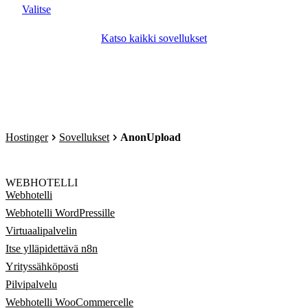
Valitse
Katso kaikki sovellukset
Hostinger
Sovellukset
AnonUpload
WEBHOTELLI
Webhotelli
Webhotelli WordPressille
Virtuaalipalvelin
Itse ylläpidettävä n8n
Yrityssähköposti
Pilvipalvelu
Webhotelli WooCommercelle