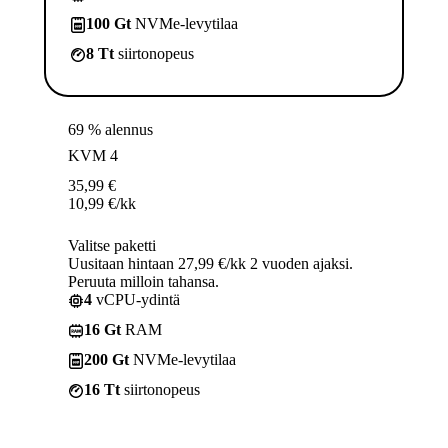
100 Gt
NVMe-levytilaa
8 Tt
siirtonopeus
69 % alennus
KVM 4
35,99
€
10,99
€
/kk
Valitse paketti
Uusitaan hintaan 27,99 €/kk 2 vuoden ajaksi.
Peruuta milloin tahansa.
4
vCPU-ydintä
16 Gt
RAM
200 Gt
NVMe-levytilaa
16 Tt
siirtonopeus