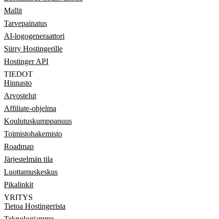
Mallit
Tarvepainatus
AI-logogeneraattori
Siirry Hostingerille
Hostinger API
TIEDOT
Hinnasto
Arvostelut
Affiliate-ohjelma
Koulutuskumppanuus
Toimistohakemisto
Roadmap
Järjestelmän tila
Luottamuskeskus
Pikalinkit
YRITYS
Tietoa Hostingerista
Teknologiamme