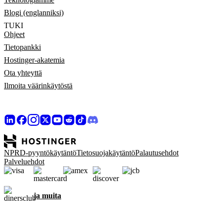
Blogi (englanniksi)
TUKI
Ohjeet
Tietopankki
Hostinger-akatemia
Ota yhteyttä
Ilmoita väärinkäytöstä
NPRD-pyyntökäytäntö
Tietosuojakäytäntö
Palautusehdot
Palveluehdot
ja muita