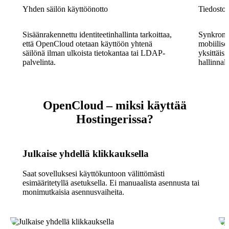
Yhden säilön käyttöönotto
Tiedostoj
Sisäänrakennettu identiteetinhallinta tarkoittaa,
Synkronoi
että OpenCloud otetaan käyttöön yhtenä
mobiilisov
säilönä ilman ulkoista tietokantaa tai LDAP-
yksittäisi
palvelinta.
hallinnall
OpenCloud – miksi käyttää
Hostingerissa?
Julkaise yhdellä klikkauksella
Saat sovelluksesi käyttökuntoon välittömästi
esimääritetyllä asetuksella. Ei manuaalista asennusta tai
monimutkaisia asennusvaiheita.