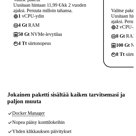
Uusitaan hintaan 11,99 €/kk 2 vuoden
ajaksi. Peruuta milloin tahansa.
Valitse paket
1
vCPU-ydin
Uusitaan hin
ajaksi. Peruu
4 Gt
RAM
2
vCPU-yd
50 Gt
NVMe-levytilaa
8 Gt
RA
4 Tt
siirtonopeus
100 Gt
NV
8 Tt
siirt
Jokainen paketti sisältää
kaiken tarvitsemasi
ja
paljon muuta
Docker Manager
Nopea pääsy konttilokeihin
Yhden klikkauksen päivitykset