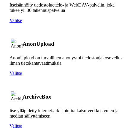
Itseisännöity tiedostoluettelo- ja WebDAV-palvelin, joka
tukee yli 30 tallennuspalvelua
Valitse
AnonUpload
AnonUpload on turvallinen anonyymi tiedostonjakosovellus
ilman tietokantavaatimuksia
Valitse
ArchiveBox
Itse ylläpidetty internet-arkistointiratkaisu verkkosivujen ja
median säilyttämiseen
Valitse