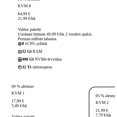
KVM 8
64,99
€
21,99
€
/kk
Valitse paketti
Uusitaan hintaan 49,99 €/kk 2 vuoden ajaksi.
Peruuta milloin tahansa.
8
vCPU-ydintä
32 Gt
RAM
400 Gt
NVMe-levytilaa
32 Tt
siirtonopeus
69 % alennus
KVM 1
65 % alennu
17,99
€
KVM 2
5,49
€
/kk
21,99
€
7,79
€
/kk
Valitse paketti