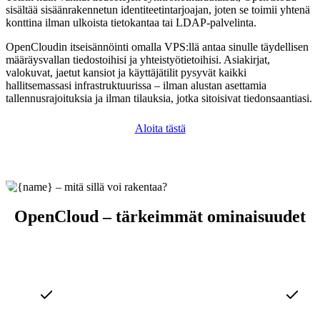
sisältää sisäänrakennetun identiteetintarjoajan, joten se toimii yhtenä
konttina ilman ulkoista tietokantaa tai LDAP-palvelinta.
OpenCloudin itseisännöinti omalla VPS:llä antaa sinulle täydellisen
määräysvallan tiedostoihisi ja yhteistyötietoihisi. Asiakirjat,
valokuvat, jaetut kansiot ja käyttäjätilit pysyvät kaikki
hallitsemassasi infrastruktuurissa – ilman alustan asettamia
tallennusrajoituksia ja ilman tilauksia, jotka sitoisivat tiedonsaantiasi.
Aloita tästä
OpenCloud – tärkeimmät ominaisuudet