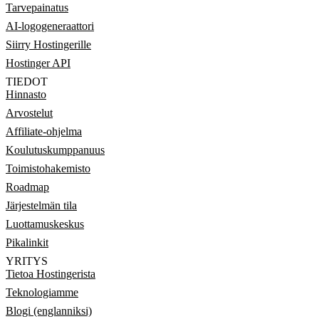
Tarvepainatus
AI-logogeneraattori
Siirry Hostingerille
Hostinger API
TIEDOT
Hinnasto
Arvostelut
Affiliate-ohjelma
Koulutuskumppanuus
Toimistohakemisto
Roadmap
Järjestelmän tila
Luottamuskeskus
Pikalinkit
YRITYS
Tietoa Hostingerista
Teknologiamme
Blogi (englanniksi)