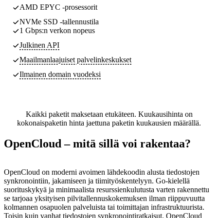
AMD EPYC -prosessorit
NVMe SSD -tallennustila
1 Gbps:n verkon nopeus
Julkinen API
Maailmanlaajuiset palvelinkeskukset
Ilmainen domain vuodeksi
Kaikki paketit maksetaan etukäteen. Kuukausihinta on
kokonaispaketin hinta jaettuna paketin kuukausien määrällä.
OpenCloud – mitä sillä voi rakentaa?
OpenCloud on moderni avoimen lähdekoodin alusta tiedostojen
synkronointiin, jakamiseen ja tiimityöskentelyyn. Go-kielellä
suorituskykyä ja minimaalista resurssienkulutusta varten rakennettu
se tarjoaa yksityisen pilvitallennuskokemuksen ilman riippuvuutta
kolmannen osapuolen palveluista tai toimittajan infrastruktuurista.
Toisin kuin vanhat tiedostojen synkronointiratkaisut, OpenCloud