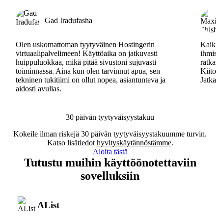
Gad Iradufasha
Olen uskomattoman tyytyväinen Hostingerin
Kaikki
virtuaalipalvelimeen! Käyttöaika on jatkuvasti
ihmisa
huippuluokkaa, mikä pitää sivustoni sujuvasti
ratkai
toiminnassa. Aina kun olen tarvinnut apua, sen
Kiitos
tekninen tukitiimi on ollut nopea, asiantunteva ja
Jatkak
aidosti avulias.
30 päivän tyytyväisyystakuu
Kokeile ilman riskejä 30 päivän tyytyväisyystakuumme turvin.
Katso lisätiedot
hyvityskäytännöstämme
.
Aloita tästä
Tutustu muihin käyttöönotettaviin
sovelluksiin
AList