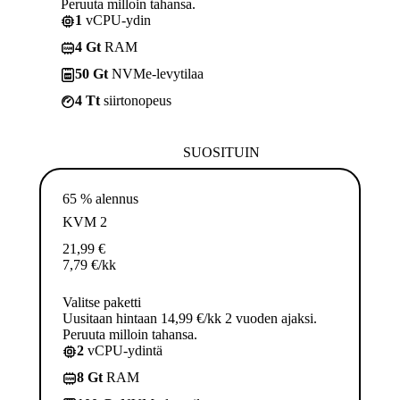
Peruuta milloin tahansa.
1
vCPU-ydin
4 Gt
RAM
50 Gt
NVMe-levytilaa
4 Tt
siirtonopeus
SUOSITUIN
65 % alennus
KVM 2
21,99
€
7,79
€
/kk
Valitse paketti
Uusitaan hintaan 14,99 €/kk 2 vuoden ajaksi.
Peruuta milloin tahansa.
2
vCPU-ydintä
8 Gt
RAM