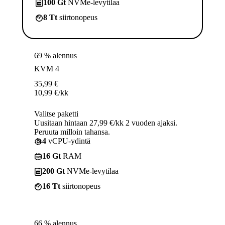
100 Gt
NVMe-levytilaa
8 Tt
siirtonopeus
69 % alennus
KVM 4
35,99
€
10,99
€
/kk
Valitse paketti
Uusitaan hintaan 27,99 €/kk 2 vuoden ajaksi.
Peruuta milloin tahansa.
4
vCPU-ydintä
16 Gt
RAM
200 Gt
NVMe-levytilaa
16 Tt
siirtonopeus
66 % alennus