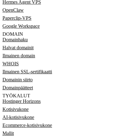
Hermes Agent VPS
OpenClaw
Paperclip-VPS
Google Workspace
DOMAIN
Domainhaku
Halvat domainit
Ilmainen domain
WHOIS
Ilmainen SSL-sertifikaatti
Domainin siirto
Domainpäätteet
TYÖKALUT
Hostinger Horizons
Kotisivukone
AI-kotisivukone
Ecommerce-kotisivukone
Mallit