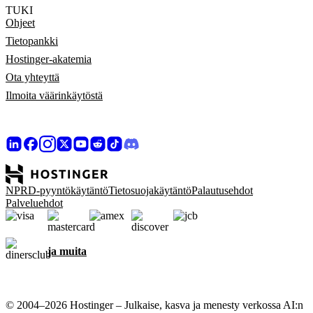
TUKI
Ohjeet
Tietopankki
Hostinger-akatemia
Ota yhteyttä
Ilmoita väärinkäytöstä
NPRD-pyyntökäytäntö
Tietosuojakäytäntö
Palautusehdot
Palveluehdot
ja muita
© 2004–2026 Hostinger – Julkaise, kasva ja menesty verkossa AI:n