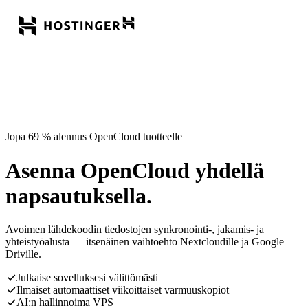
Jopa 69 % alennus OpenCloud tuotteelle
Asenna OpenCloud yhdellä
napsautuksella.
Avoimen lähdekoodin tiedostojen synkronointi-, jakamis- ja
yhteistyöalusta — itsenäinen vaihtoehto Nextcloudille ja Google
Driville.
Julkaise sovelluksesi välittömästi
Ilmaiset automaattiset viikoittaiset varmuuskopiot
AI:n hallinnoima VPS