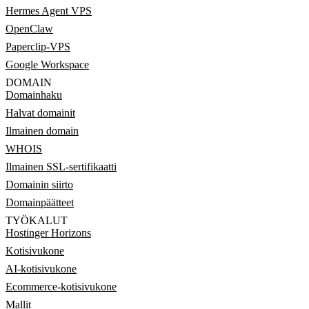
Hermes Agent VPS
OpenClaw
Paperclip-VPS
Google Workspace
DOMAIN
Domainhaku
Halvat domainit
Ilmainen domain
WHOIS
Ilmainen SSL-sertifikaatti
Domainin siirto
Domainpäätteet
TYÖKALUT
Hostinger Horizons
Kotisivukone
AI-kotisivukone
Ecommerce-kotisivukone
Mallit