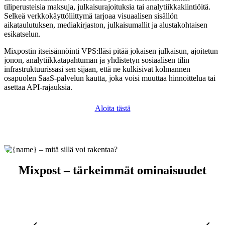
tiliperusteisia maksuja, julkaisurajoituksia tai analytiikkakiintiöitä.
Selkeä verkkokäyttöliittymä tarjoaa visuaalisen sisällön
aikataulutuksen, mediakirjaston, julkaisumallit ja alustakohtaisen
esikatselun.
Mixpostin itseisännöinti VPS:lläsi pitää jokaisen julkaisun, ajoitetun
jonon, analytiikkatapahtuman ja yhdistetyn sosiaalisen tilin
infrastruktuurissasi sen sijaan, että ne kulkisivat kolmannen
osapuolen SaaS-palvelun kautta, joka voisi muuttaa hinnoittelua tai
asettaa API-rajauksia.
Aloita tästä
Mixpost – tärkeimmät ominaisuudet