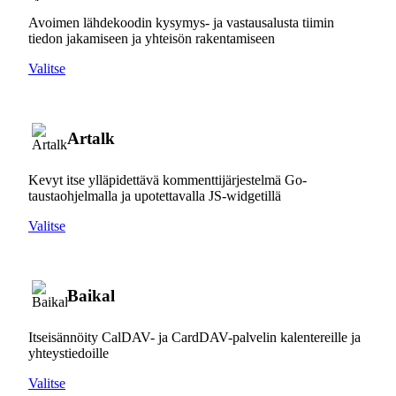
Avoimen lähdekoodin kysymys- ja vastausalusta tiimin
tiedon jakamiseen ja yhteisön rakentamiseen
Valitse
Artalk
Kevyt itse ylläpidettävä kommenttijärjestelmä Go-
taustaohjelmalla ja upotettavalla JS-widgetillä
Valitse
Baikal
Itseisännöity CalDAV- ja CardDAV-palvelin kalentereille ja
yhteystiedoille
Valitse