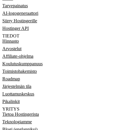
Tarvepainatus
AI-logogeneraattori
Siirry Hostingerille
Hostinger API
TIEDOT
Hinnasto
Arvostelut
Affiliate-ohjelma
Koulutuskumppanuus
Toimistohakemisto
Roadmap
Järjestelmän tila
Luottamuskeskus
Pikalinkit
YRITYS
Tietoa Hostingerista
Teknologiamme
Blogi (englanniksi)