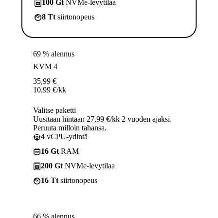
100 Gt
NVMe-levytilaa
8 Tt
siirtonopeus
69 % alennus
KVM 4
35,99
€
10,99
€
/kk
Valitse paketti
Uusitaan hintaan 27,99 €/kk 2 vuoden ajaksi.
Peruuta milloin tahansa.
4
vCPU-ydintä
16 Gt
RAM
200 Gt
NVMe-levytilaa
16 Tt
siirtonopeus
66 % alennus