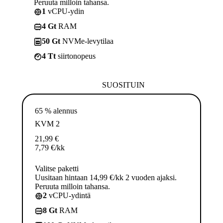
Peruuta milloin tahansa.
1
vCPU-ydin
4 Gt
RAM
50 Gt
NVMe-levytilaa
4 Tt
siirtonopeus
SUOSITUIN
65 % alennus
KVM 2
21,99
€
7,79
€
/kk
Valitse paketti
Uusitaan hintaan 14,99 €/kk 2 vuoden ajaksi.
Peruuta milloin tahansa.
2
vCPU-ydintä
8 Gt
RAM