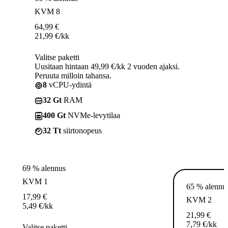
KVM 8
64,99
€
21,99
€
/kk
Valitse paketti
Uusitaan hintaan 49,99 €/kk 2 vuoden ajaksi.
Peruuta milloin tahansa.
8
vCPU-ydintä
32 Gt
RAM
400 Gt
NVMe-levytilaa
32 Tt
siirtonopeus
69 % alennus
KVM 1
65 % alennu
17,99
€
KVM 2
5,49
€
/kk
21,99
€
7,79
€
/kk
Valitse paketti