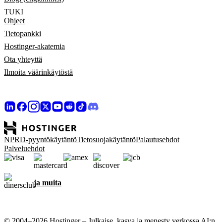
TUKI
Ohjeet
Tietopankki
Hostinger-akatemia
Ota yhteyttä
Ilmoita väärinkäytöstä
NPRD-pyyntökäytäntö
Tietosuojakäytäntö
Palautusehdot
Palveluehdot
ja muita
© 2004–2026 Hostinger – Julkaise, kasva ja menesty verkossa AI:n