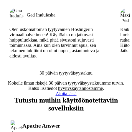
Gad Iradufasha
Olen uskomattoman tyytyväinen Hostingerin
Kaikki
virtuaalipalvelimeen! Käyttöaika on jatkuvasti
ihmisa
huippuluokkaa, mikä pitää sivustoni sujuvasti
ratkai
toiminnassa. Aina kun olen tarvinnut apua, sen
Kiitos
tekninen tukitiimi on ollut nopea, asiantunteva ja
Jatkak
aidosti avulias.
30 päivän tyytyväisyystakuu
Kokeile ilman riskejä 30 päivän tyytyväisyystakuumme turvin.
Katso lisätiedot
hyvityskäytännöstämme
.
Aloita tästä
Tutustu muihin käyttöönotettaviin
sovelluksiin
Apache Answer