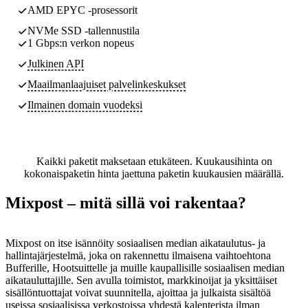
AMD EPYC -prosessorit
NVMe SSD -tallennustila
1 Gbps:n verkon nopeus
Julkinen API
Maailmanlaajuiset palvelinkeskukset
Ilmainen domain vuodeksi
Kaikki paketit maksetaan etukäteen. Kuukausihinta on
kokonaispaketin hinta jaettuna paketin kuukausien määrällä.
Mixpost – mitä sillä voi rakentaa?
Mixpost on itse isännöity sosiaalisen median aikataulutus- ja
hallintajärjestelmä, joka on rakennettu ilmaisena vaihtoehtona
Bufferille, Hootsuittelle ja muille kaupallisille sosiaalisen median
aikatauluttajille. Sen avulla toimistot, markkinoijat ja yksittäiset
sisällöntuottajat voivat suunnitella, ajoittaa ja julkaista sisältöä
useissa sosiaalisissa verkostoissa yhdestä kalenterista ilman