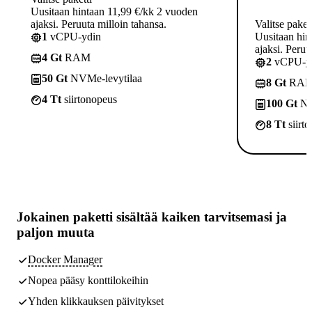
Uusitaan hintaan 11,99 €/kk 2 vuoden
ajaksi. Peruuta milloin tahansa.
Valitse paket
1
vCPU-ydin
Uusitaan hin
ajaksi. Peruu
4 Gt
RAM
2
vCPU-yd
50 Gt
NVMe-levytilaa
8 Gt
RA
4 Tt
siirtonopeus
100 Gt
NV
8 Tt
siirt
Jokainen paketti sisältää
kaiken tarvitsemasi
ja
paljon muuta
Docker Manager
Nopea pääsy konttilokeihin
Yhden klikkauksen päivitykset