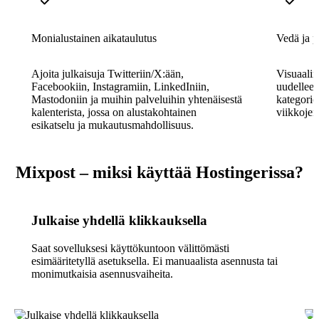
Monialustainen aikataulutus
Vedä ja p
Ajoita julkaisuja Twitteriin/X:ään,
Visuaalin
Facebookiin, Instagramiin, LinkedIniin,
uudelleen
Mastodoniin ja muihin palveluihin yhtenäisestä
kategorio
kalenterista, jossa on alustakohtainen
viikkojen
esikatselu ja mukautusmahdollisuus.
Mixpost – miksi käyttää Hostingerissa?
Julkaise yhdellä klikkauksella
Saat sovelluksesi käyttökuntoon välittömästi
esimääritetyllä asetuksella. Ei manuaalista asennusta tai
monimutkaisia asennusvaiheita.