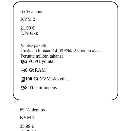
65 % alennus
KVM 2
21,99
€
7,79
€
/kk
Valitse paketti
Uusitaan hintaan 14,99 €/kk 2 vuoden ajaksi.
Peruuta milloin tahansa.
2
vCPU-ydintä
8 Gt
RAM
100 Gt
NVMe-levytilaa
8 Tt
siirtonopeus
69 % alennus
KVM 4
35,99
€