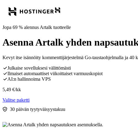
Jopa 69 % alennus Artalk tuotteelle
Asenna Artalk yhden napsautuk
Kevyt itse isännöity kommenttijärjestelmä Go-taustaohjelmalla ja 40 kt
Julkaise sovelluksesi välittömästi
Ilmaiset automaattiset viikoittaiset varmuuskopiot
AI:n hallinnoima VPS
5,49
€
/kk
Valitse paketti
30 päivän tyytyväisyystakuu