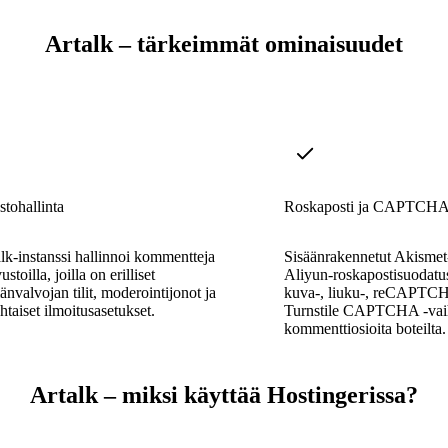
Artalk – tärkeimmät ominaisuudet
tohallinta
Roskaposti ja CAPTCH
lk-instanssi hallinnoi kommentteja
Sisäänrakennetut Akismet-
ustoilla, joilla on erilliset
Aliyun-roskapostisuodatus
änvalvojan tilit, moderointijonot ja
kuva-, liuku-, reCAPTCH
htaiset ilmoitusasetukset.
Turnstile CAPTCHA -vaih
kommenttiosioita boteilta.
Artalk – miksi käyttää Hostingerissa?