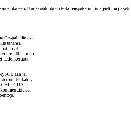
aan etukäteen. Kuukausihinta on kokonaispaketin hinta jaettuna paketi
sta Go-palvelimesta
ille tahansa
vipohjaiset
moderointihistorian
ei tiedonkeruuta
o MySQL:ään tai
derointityökalut,
tus, CAPTCHA ja
ä kommenttitietosi
töehtoja.