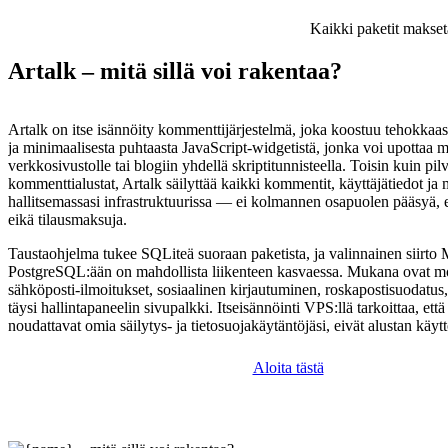
Kaikki paketit makset
Artalk – mitä sillä voi rakentaa?
Artalk on itse isännöity kommenttijärjestelmä, joka koostuu tehokkaa
ja minimaalisesta puhtaasta JavaScript-widgetistä, jonka voi upottaa m
verkkosivustolle tai blogiin yhdellä skriptitunnisteella. Toisin kuin pil
kommenttialustat, Artalk säilyttää kaikki kommentit, käyttäjätiedot ja 
hallitsemassasi infrastruktuurissa — ei kolmannen osapuolen pääsyä, 
eikä tilausmaksuja.
Taustaohjelma tukee SQLiteä suoraan paketista, ja valinnainen siirt
PostgreSQL:ään on mahdollista liikenteen kasvaessa. Mukana ovat mo
sähköposti-ilmoitukset, sosiaalinen kirjautuminen, roskapostisuoda
täysi hallintapaneelin sivupalkki. Itseisännöinti VPS:llä tarkoittaa, ett
noudattavat omia säilytys- ja tietosuojakäytäntöjäsi, eivät alustan käyt
Aloita tästä