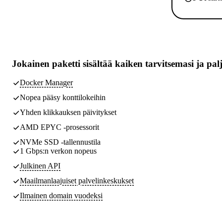
Jokainen paketti sisältää
kaiken tarvitsemasi
ja pal
Docker Manager
Nopea pääsy konttilokeihin
Yhden klikkauksen päivitykset
AMD EPYC -prosessorit
NVMe SSD -tallennustila
1 Gbps:n verkon nopeus
Julkinen API
Maailmanlaajuiset palvelinkeskukset
Ilmainen domain vuodeksi