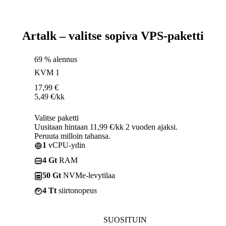
Artalk – valitse sopiva VPS-paketti
69 % alennus
KVM 1
17,99
€
5,49
€
/kk
Valitse paketti
Uusitaan hintaan 11,99 €/kk 2 vuoden ajaksi.
Peruuta milloin tahansa.
1
vCPU-ydin
4 Gt
RAM
50 Gt
NVMe-levytilaa
4 Tt
siirtonopeus
SUOSITUIN