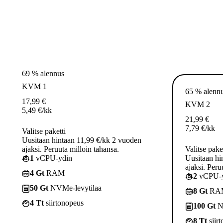
69 % alennus
KVM 1
65 % alenn
17,99
€
KVM 2
5,49
€
/kk
21,99
€
7,79
€
/kk
Valitse paketti
Uusitaan hintaan 11,99 €/kk 2 vuoden
ajaksi. Peruuta milloin tahansa.
Valitse pake
1
vCPU-ydin
Uusitaan hi
ajaksi. Peru
4 Gt
RAM
2
vCPU-y
50 Gt
NVMe-levytilaa
8 Gt
RA
4 Tt
siirtonopeus
100 Gt
N
8 Tt
siir