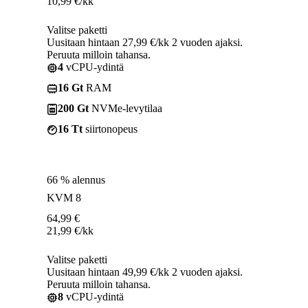
10,99
€
/kk
Valitse paketti
Uusitaan hintaan 27,99 €/kk 2 vuoden ajaksi.
Peruuta milloin tahansa.
4
vCPU-ydintä
16 Gt
RAM
200 Gt
NVMe-levytilaa
16 Tt
siirtonopeus
66 % alennus
KVM 8
64,99
€
21,99
€
/kk
Valitse paketti
Uusitaan hintaan 49,99 €/kk 2 vuoden ajaksi.
Peruuta milloin tahansa.
8
vCPU-ydintä