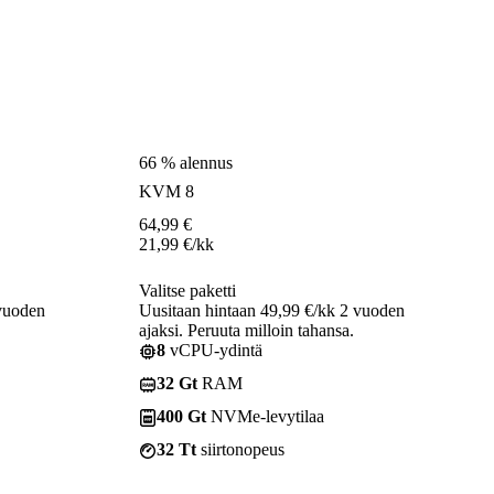
66 % alennus
KVM 8
64,99
€
21,99
€
/kk
Valitse paketti
 vuoden
Uusitaan hintaan 49,99 €/kk 2 vuoden
ajaksi. Peruuta milloin tahansa.
8
vCPU-ydintä
32 Gt
RAM
400 Gt
NVMe-levytilaa
32 Tt
siirtonopeus