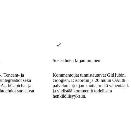
A
Sosiaalinen kirjautuminen
, Tencent- ja
Kommentoijat tunnistautuvat GitHubin,
integraatiot sekä
Googlen, Discordin ja 20 muun OAuth-
A-, hCaptcha- ja
palveluntarjoajan kautta, mikä vähentää ki
toehdot suojaavat
ja yhdistää kommentit todellisiin
henkilöllisyyksiin.