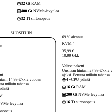
32 Gt
RAM
400 Gt
NVMe-levytilaa
32 Tt
siirtonopeus
SUOSITUIN
69 % alennus
KVM 4
us
35,99
€
10,99
€
/kk
Valitse paketti
Uusitaan hintaan 27,99 €/kk 2
tti
ajaksi. Peruuta milloin tahansa.
ntaan 14,99 €/kk 2 vuoden
4
vCPU-ydintä
uta milloin tahansa.
16 Gt
RAM
dintä
200 Gt
NVMe-levytilaa
M
16 Tt
siirtonopeus
VMe-levytilaa
tonopeus