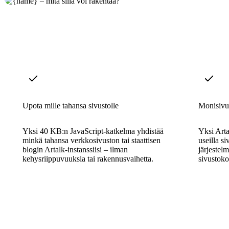
Upota mille tahansa sivustolle
Monisivus
Yksi 40 KB:n JavaScript-katkelma yhdistää
Yksi Arta
minkä tahansa verkkosivuston tai staattisen
useilla siv
blogin Artalk-instanssiisi – ilman
järjestelm
kehysriippuvuuksia tai rakennusvaihetta.
sivustoko