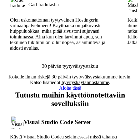
Gad Iradufasha
Olen uskomattoman tyytyväinen Hostingerin
Kaikki
virtuaalipalvelimeen! Käyttöaika on jatkuvasti
ihmisa
huippuluokkaa, mikä pitää sivustoni sujuvasti
ratkai
toiminnassa. Aina kun olen tarvinnut apua, sen
Kiitos
tekninen tukitiimi on ollut nopea, asiantunteva ja
Jatkak
aidosti avulias.
30 päivän tyytyväisyystakuu
Kokeile ilman riskejä 30 päivän tyytyväisyystakuumme turvin.
Katso lisätiedot
hyvityskäytännöstämme
.
Aloita tästä
Tutustu muihin käyttöönotettaviin
sovelluksiin
Visual Studio Code Server
Käytä Visual Studio Codea selaimessasi missä tahansa