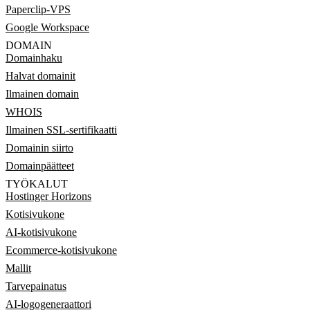
Paperclip-VPS
Google Workspace
DOMAIN
Domainhaku
Halvat domainit
Ilmainen domain
WHOIS
Ilmainen SSL-sertifikaatti
Domainin siirto
Domainpäätteet
TYÖKALUT
Hostinger Horizons
Kotisivukone
AI-kotisivukone
Ecommerce-kotisivukone
Mallit
Tarvepainatus
AI-logogeneraattori