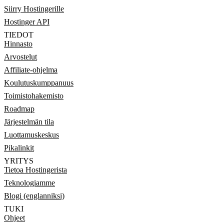
Siirry Hostingerille
Hostinger API
TIEDOT
Hinnasto
Arvostelut
Affiliate-ohjelma
Koulutuskumppanuus
Toimistohakemisto
Roadmap
Järjestelmän tila
Luottamuskeskus
Pikalinkit
YRITYS
Tietoa Hostingerista
Teknologiamme
Blogi (englanniksi)
TUKI
Ohjeet