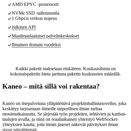
AMD EPYC -prosessorit
NVMe SSD -tallennustila
1 Gbps:n verkon nopeus
Julkinen API
Maailmanlaajuiset palvelinkeskukset
Ilmainen domain vuodeksi
Kaikki paketit maksetaan etukäteen. Kuukausihinta on
kokonaispaketin hinta jaettuna paketin kuukausien määrällä.
Kaneo – mitä sillä voi rakentaa?
Kaneo on itsepalveluna ylläpidettävä projektinhallintasovellus, joka
keskittyy tarjoamaan tiimeille tarpeellisen ilman turhaa
monimutkaisuutta. Se järjestää työn projektien, tehtävien ja kanban-
taulujen avulla, ja siinä on reaaliaikainen yhteistyö WebSocket-
yhteyksien kautta, jotta tiimin jäsenet näkevät päivitykset ilman
sivun päivittämistä.