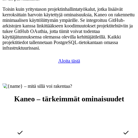
Toisin kuin yritystason projektinhallintatyökalut, jotka lisäävät
kerroksittain harvoin käytettyjä ominaisuuksia, Kaneo on rakennettu
minimaalisen käyttöliittymän ympärille. Se integroituu GitHub-
arkistojen kanssa linkittääkseen koodimuutokset projektitehtäviin ja
tukee GitHub OAuthia, jotta tiimit voivat todentaa
käyttäjätunnuksensa olemassa olevilla kehittäjätileillä. Kaikki
projektitiedot tallennetaan PostgreSQL-tietokantaan omassa
infrastruktuurissasi.
Aloita tästä
Kaneo – tärkeimmät ominaisuudet