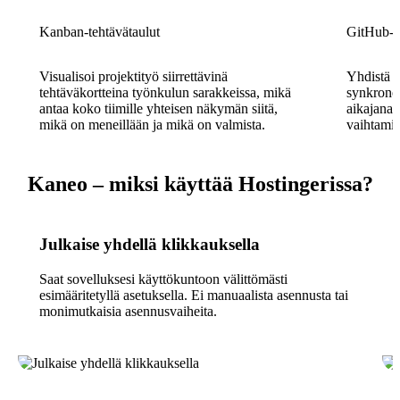
Kanban-tehtävätaulut
GitHub-in
Visualisoi projektityö siirrettävinä
Yhdistä G
tehtäväkortteina työnkulun sarakkeissa, mikä
synkronoi
antaa koko tiimille yhteisen näkymän siitä,
aikajanal
mikä on meneillään ja mikä on valmista.
vaihtamis
Kaneo – miksi käyttää Hostingerissa?
Julkaise yhdellä klikkauksella
Saat sovelluksesi käyttökuntoon välittömästi
esimääritetyllä asetuksella. Ei manuaalista asennusta tai
monimutkaisia asennusvaiheita.