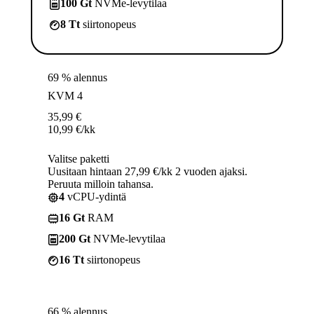
100 Gt
NVMe-levytilaa
8 Tt
siirtonopeus
69 % alennus
KVM 4
35,99
€
10,99
€
/kk
Valitse paketti
Uusitaan hintaan 27,99 €/kk 2 vuoden ajaksi.
Peruuta milloin tahansa.
4
vCPU-ydintä
16 Gt
RAM
200 Gt
NVMe-levytilaa
16 Tt
siirtonopeus
66 % alennus