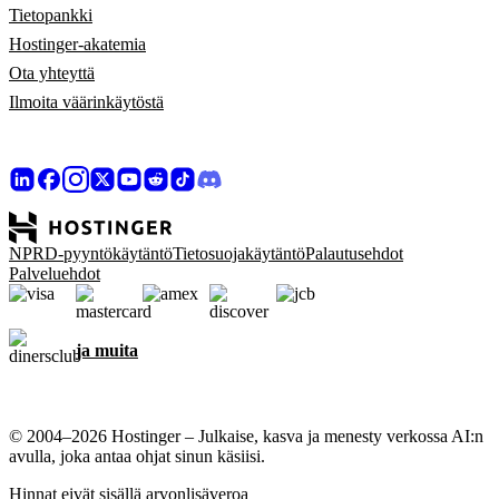
Tietopankki
Hostinger-akatemia
Ota yhteyttä
Ilmoita väärinkäytöstä
NPRD-pyyntökäytäntö
Tietosuojakäytäntö
Palautusehdot
Palveluehdot
ja muita
© 2004–2026 Hostinger – Julkaise, kasva ja menesty verkossa AI:n
avulla, joka antaa ohjat sinun käsiisi.
Hinnat eivät sisällä arvonlisäveroa