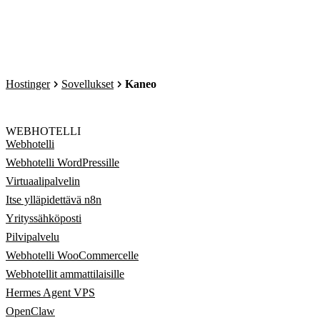
Hostinger
Sovellukset
Kaneo
WEBHOTELLI
Webhotelli
Webhotelli WordPressille
Virtuaalipalvelin
Itse ylläpidettävä n8n
Yrityssähköposti
Pilvipalvelu
Webhotelli WooCommercelle
Webhotellit ammattilaisille
Hermes Agent VPS
OpenClaw