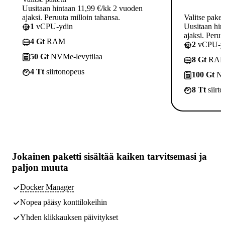
Uusitaan hintaan 11,99 €/kk 2 vuoden
ajaksi. Peruuta milloin tahansa.
Valitse paket
1
vCPU-ydin
Uusitaan hin
ajaksi. Peruu
4 Gt
RAM
2
vCPU-yd
50 Gt
NVMe-levytilaa
8 Gt
RA
4 Tt
siirtonopeus
100 Gt
NV
8 Tt
siirt
Jokainen paketti sisältää
kaiken tarvitsemasi
ja
paljon muuta
Docker Manager
Nopea pääsy konttilokeihin
Yhden klikkauksen päivitykset