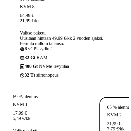
KVM 8
64,99
€
21,99
€
/kk
Valitse paketti
Uusitaan hintaan 49,99 €/kk 2 vuoden ajaksi.
Peruuta milloin tahansa.
8
vCPU-ydintä
32 Gt
RAM
400 Gt
NVMe-levytilaa
32 Tt
siirtonopeus
69 % alennus
KVM 1
65 % alennu
17,99
€
KVM 2
5,49
€
/kk
21,99
€
7,79
€
/kk
Valitse paketti