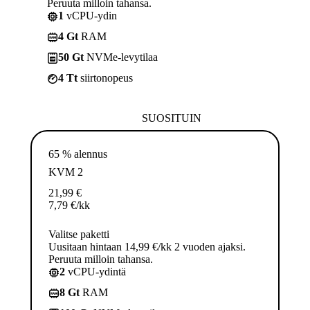
Peruuta milloin tahansa.
1
vCPU-ydin
4 Gt
RAM
50 Gt
NVMe-levytilaa
4 Tt
siirtonopeus
SUOSITUIN
65 % alennus
KVM 2
21,99
€
7,79
€
/kk
Valitse paketti
Uusitaan hintaan 14,99 €/kk 2 vuoden ajaksi.
Peruuta milloin tahansa.
2
vCPU-ydintä
8 Gt
RAM