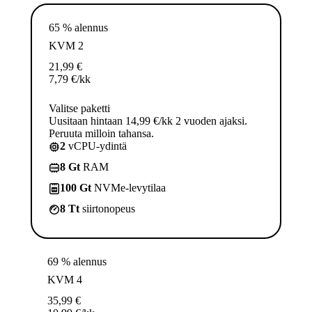
65 % alennus
KVM 2
21,99
€
7,79
€
/kk
Valitse paketti
Uusitaan hintaan 14,99 €/kk 2 vuoden ajaksi.
Peruuta milloin tahansa.
2
vCPU-ydintä
8 Gt
RAM
100 Gt
NVMe-levytilaa
8 Tt
siirtonopeus
69 % alennus
KVM 4
35,99
€