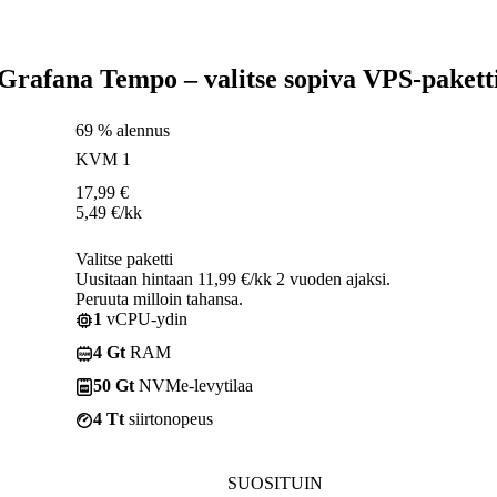
Grafana Tempo – valitse sopiva VPS-pakett
69 % alennus
KVM 1
17,99
€
5,49
€
/kk
Valitse paketti
Uusitaan hintaan 11,99 €/kk 2 vuoden ajaksi.
Peruuta milloin tahansa.
1
vCPU-ydin
4 Gt
RAM
50 Gt
NVMe-levytilaa
4 Tt
siirtonopeus
SUOSITUIN