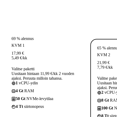
69 % alennus
KVM 1
65 % alenn
17,99
€
KVM 2
5,49
€
/kk
21,99
€
7,79
€
/kk
Valitse paketti
Uusitaan hintaan 11,99 €/kk 2 vuoden
ajaksi. Peruuta milloin tahansa.
Valitse pake
1
vCPU-ydin
Uusitaan hi
ajaksi. Peru
4 Gt
RAM
2
vCPU-y
50 Gt
NVMe-levytilaa
8 Gt
RA
4 Tt
siirtonopeus
100 Gt
N
8 Tt
siir