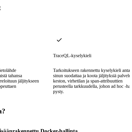
t
TraceQL-kyselykieli
ietolähde
Tarkoitukseen rakennettu kyselykieli antaa
istä tahansa
sinun suodattaa ja koota jäljityksiä palvelu
orreloituun jäljitykseen
keston, virhetilan ja span-attribuuttien
opeuttaen
perusteella tarkkuudella, johon ad hoc -ha
pysty.
a?
isäänrakennettu Docker-hallinta