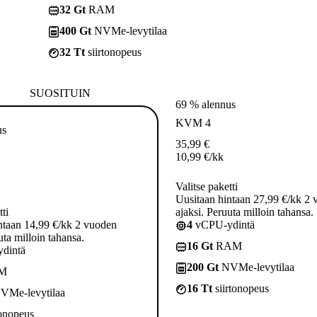
32 Gt
RAM
400 Gt
NVMe-levytilaa
32 Tt
siirtonopeus
SUOSITUIN
69 % alennus
KVM 4
us
35,99
€
10,99
€
/kk
Valitse paketti
Uusitaan hintaan 27,99 €/kk 2
tti
ajaksi. Peruuta milloin tahansa.
ntaan 14,99 €/kk 2 vuoden
4
vCPU-ydintä
uta milloin tahansa.
16 Gt
RAM
dintä
200 Gt
NVMe-levytilaa
M
16 Tt
siirtonopeus
VMe-levytilaa
tonopeus