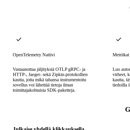
OpenTelemetry Natiivi
Metriikat 
Vastaanottaa jäljityksiä OTLP gRPC- ja
Luo autom
HTTP-, Jaeger- sekä Zipkin-protokollien
virheet, 
kautta, jotta mikä tahansa instrumentoitu
kautta, t
sovellus voi lähettää tietoja ilman
tiedoilla
toimittajakohtaisia SDK-paketteja.
G
Julkaise yhdellä klikkauksella