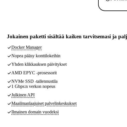
Jokainen paketti sisältää
kaiken tarvitsemasi
ja pal
Docker Manager
Nopea pääsy konttilokeihin
Yhden klikkauksen päivitykset
AMD EPYC -prosessorit
NVMe SSD -tallennustila
1 Gbps:n verkon nopeus
Julkinen API
Maailmanlaajuiset palvelinkeskukset
Ilmainen domain vuodeksi