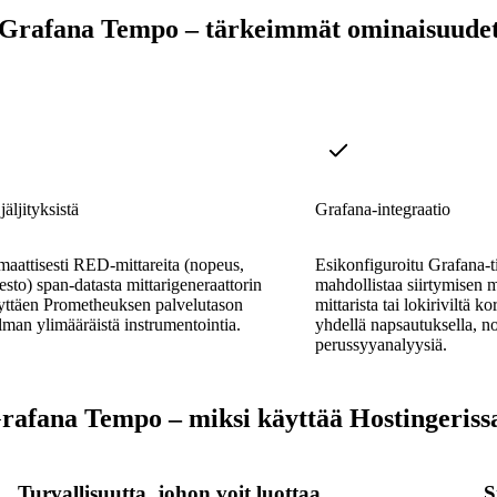
Grafana Tempo – tärkeimmät ominaisuude
jäljityksistä
Grafana-integraatio
aattisesti RED-mittareita (nopeus,
Esikonfiguroitu Grafana-t
kesto) span-datasta mittarigeneraattorin
mahdollistaa siirtymisen m
äyttäen Prometheuksen palvelutason
mittarista tai lokiriviltä k
 ilman ylimääräistä instrumentointia.
yhdellä napsautuksella, n
perussyyanalyysiä.
rafana Tempo – miksi käyttää Hostingeriss
Turvallisuutta, johon voit luottaa
S