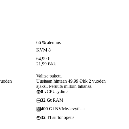
66 % alennus
KVM 8
64,99
€
21,99
€
/kk
Valitse paketti
 vuoden
Uusitaan hintaan 49,99 €/kk 2 vuoden
ajaksi. Peruuta milloin tahansa.
8
vCPU-ydintä
32 Gt
RAM
400 Gt
NVMe-levytilaa
32 Tt
siirtonopeus