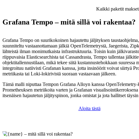
Kaikki paketit makset
Grafana Tempo – mitä sillä voi rakentaa?
Grafana Tempo on suurikokoinen hajautettu jäljityksen taustaohjelma,
suunniteltu vastaanottamaan jälkiä OpenTelemetrystä, Jaegerista, Zipki
lähteistä ilman monimutkaista infrastruktuuria. Toisin kuin jälkivarasto
riippuvaisia Elasticsearchista tai Cassandrasta, Tempo tallentaa jälkiti
objektitallennustilaan, mikä tekee siitä kustannustehokkaan suuressa 
integroituu natiivisti Grafanan kanssa, jotta insinöörit voivat siirtyä P
metriikasta tai Loki-lokirivistä suoraan vastaavaan jälkeen.
Tämä malli niputtaa Tempon Grafana Alloyn kanssa OpenTelemetry-k
Prometheuksen metriikoita varten ja Grafanan visualisointikerroksena –
itsenäisen hajautetun jäljityspinon, jonka omistat ja jota hallitset täysi
Aloita tästä