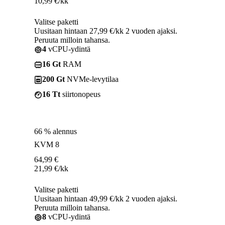
10,99
€
/kk
Valitse paketti
Uusitaan hintaan 27,99 €/kk 2 vuoden ajaksi.
Peruuta milloin tahansa.
4
vCPU-ydintä
16 Gt
RAM
200 Gt
NVMe-levytilaa
16 Tt
siirtonopeus
66 % alennus
KVM 8
64,99
€
21,99
€
/kk
Valitse paketti
Uusitaan hintaan 49,99 €/kk 2 vuoden ajaksi.
Peruuta milloin tahansa.
8
vCPU-ydintä