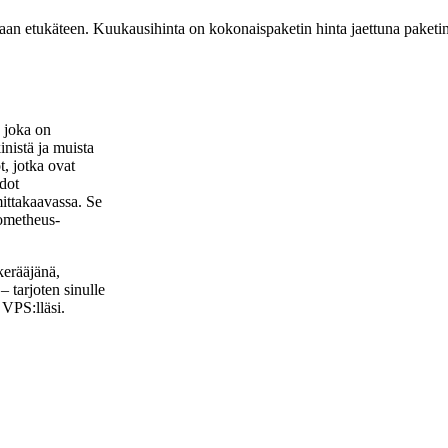
aan etukäteen. Kuukausihinta on kokonaispaketin hinta jaettuna paketi
 joka on
nistä ja muista
t, jotka ovat
edot
mittakaavassa. Se
rometheus-
erääjänä,
 tarjoten sinulle
n VPS:lläsi.