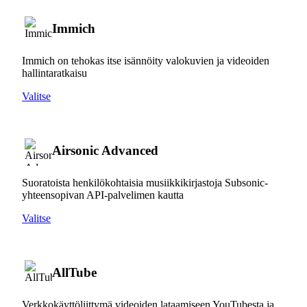
Immich
Immich on tehokas itse isännöity valokuvien ja videoiden
hallintaratkaisu
Valitse
Airsonic Advanced
Suoratoista henkilökohtaisia musiikkikirjastoja Subsonic-
yhteensopivan API-palvelimen kautta
Valitse
AllTube
Verkkokäyttöliittymä videoiden lataamiseen YouTubesta ja