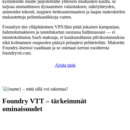
kymmenille muille järjestelmille yhteisön moduulien kautta, se
tarjoaa ammattitason dynaamisen valaistuksen, näköyhteyden,
animoidut tokenit, noppien heittoautomaation ja laajan makrokielen
mukautettuja pelimekaniikkoja varten.
Foundryn itse ylläpitäminen VPS:lläsi pitää jokaisen kampanjan,
hahmolomakkeen ja taistelukartan suorassa hallinnassasi — ei
istuntokohtaisia SaaS-maksuja, ei kuukausittaisia pilvikustannuksia
eikä kolmannen osapuolen pääsyä pelaajiesi pelitietoihin. Maksettu
Foundry-lisenssi vaaditaan ja se ostetaan kerran osoitteesta
foundryvtt.com.
Aloita tästä
Foundry VTT – tärkeimmät
ominaisuudet