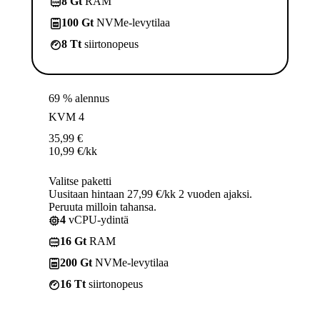
8 Gt
RAM
100 Gt
NVMe-levytilaa
8 Tt
siirtonopeus
69 % alennus
KVM 4
35,99
€
10,99
€
/kk
Valitse paketti
Uusitaan hintaan 27,99 €/kk 2 vuoden ajaksi.
Peruuta milloin tahansa.
4
vCPU-ydintä
16 Gt
RAM
200 Gt
NVMe-levytilaa
16 Tt
siirtonopeus