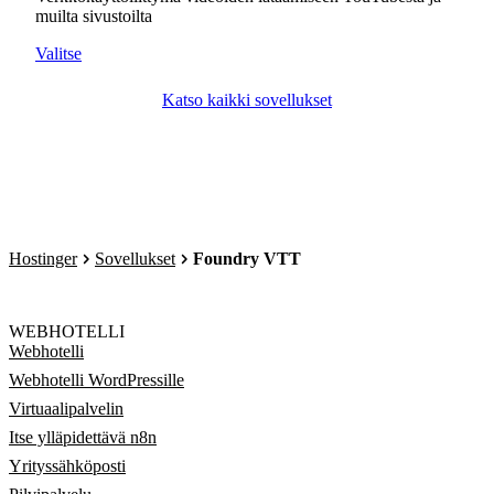
muilta sivustoilta
Valitse
Katso kaikki sovellukset
Hostinger
Sovellukset
Foundry VTT
WEBHOTELLI
Webhotelli
Webhotelli WordPressille
Virtuaalipalvelin
Itse ylläpidettävä n8n
Yrityssähköposti