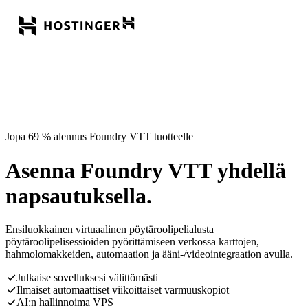
Jopa 69 % alennus Foundry VTT tuotteelle
Asenna Foundry VTT yhdellä
napsautuksella.
Ensiluokkainen virtuaalinen pöytäroolipelialusta
pöytäroolipelisessioiden pyörittämiseen verkossa karttojen,
hahmolomakkeiden, automaation ja ääni-/videointegraation avulla.
Julkaise sovelluksesi välittömästi
Ilmaiset automaattiset viikoittaiset varmuuskopiot
AI:n hallinnoima VPS