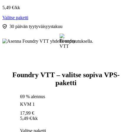
5,49
€
/kk
Valitse paketti
30 päivän tyytyväisyystakuu
Foundry VTT – valitse sopiva VPS-
paketti
69 % alennus
KVM 1
17,99
€
5,49
€
/kk
Valitse paketti