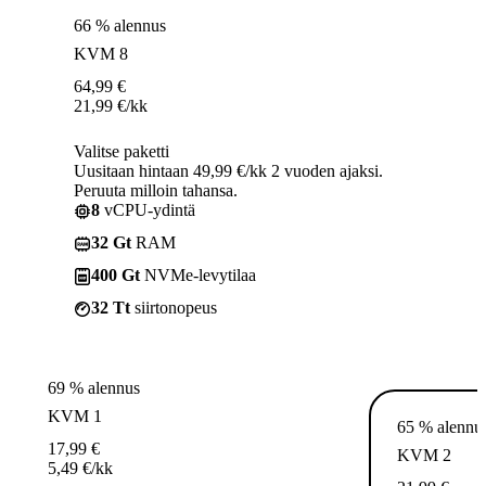
66 % alennus
KVM 8
64,99
€
21,99
€
/kk
Valitse paketti
Uusitaan hintaan 49,99 €/kk 2 vuoden ajaksi.
Peruuta milloin tahansa.
8
vCPU-ydintä
32 Gt
RAM
400 Gt
NVMe-levytilaa
32 Tt
siirtonopeus
69 % alennus
KVM 1
65 % alennu
17,99
€
KVM 2
5,49
€
/kk