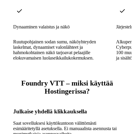
Dynaaminen valaistus ja näkö
Järjestel
Ruutupohjainen sodan sumu, näköyhteyden
Alkuperäi
laskelmat, dynaamiset valonlähteet ja
Cyberpunk
hahmokohtainen näkö tarjoavat pelaajille
100 muull
elokuvamaisen luolaseikkailukokemuksen.
ja sisältö
Foundry VTT – miksi käyttää
Hostingerissa?
Julkaise yhdellä klikkauksella
Saat sovelluksesi käyttökuntoon välittömästi
esimääritetyllä asetuksella. Ei manuaalista asennusta tai
monimutkaisia asennusvaiheita.