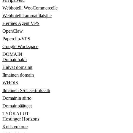
Pilvipalvelu
Webhotelli WooCommercelle
Webhotellit ammattilaisille
Hermes Agent VPS
OpenClaw
Paperclip-VPS
Google Workspace
DOMAIN
Domainhaku
Halvat domainit
Ilmainen domain
WHOIS
Ilmainen SSL-sertifikaatti
Domainin siirto
Domainpäätteet
TYÖKALUT
Hostinger Horizons
Kotisivukone