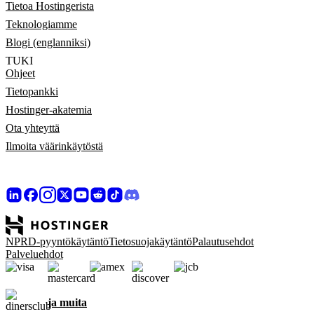
Tietoa Hostingerista
Teknologiamme
Blogi (englanniksi)
TUKI
Ohjeet
Tietopankki
Hostinger-akatemia
Ota yhteyttä
Ilmoita väärinkäytöstä
NPRD-pyyntökäytäntö
Tietosuojakäytäntö
Palautusehdot
Palveluehdot
ja muita