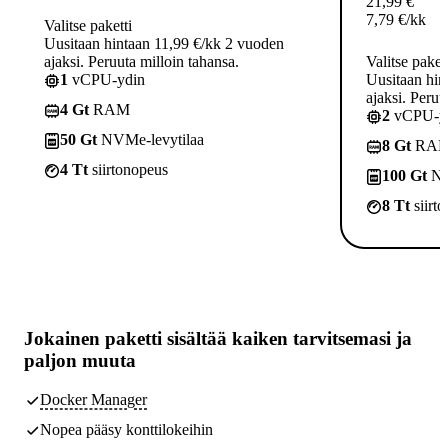
21,99
€
7,79
€
/kk
Valitse paketti
Uusitaan hintaan 11,99 €/kk 2 vuoden
ajaksi. Peruuta milloin tahansa.
Valitse paket
1
vCPU-ydin
Uusitaan hin
ajaksi. Peruu
4 Gt
RAM
2
vCPU-yd
50 Gt
NVMe-levytilaa
8 Gt
RA
4 Tt
siirtonopeus
100 Gt
NV
8 Tt
siirt
Jokainen paketti sisältää
kaiken tarvitsemasi
ja
paljon muuta
Docker Manager
Nopea pääsy konttilokeihin