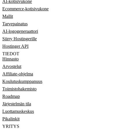
AI-kotisivukone
Ecommerce-kotisivukone
Mallit
Tarvepainatus
AI-logogeneraattori
Siirry Hostingerille
Hostinger API
TIEDOT
Hinnasto
Arvostelut
Affiliate-ohjelma
Koulutuskumppanuus
Toimistohakemisto
Roadmap
Järjestelmän tila
Luottamuskeskus
Pikalinkit
YRITYS