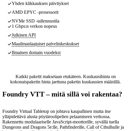
Yhden klikkauksen päivitykset
AMD EPYC -prosessorit
NVMe SSD -tallennustila
1 Gbps:n verkon nopeus
Julkinen API
Maailmanlaajuiset palvelinkeskukset
Ilmainen domain vuodeksi
Kaikki paketit maksetaan etukäteen. Kuukausihinta on
kokonaispaketin hinta jaettuna paketin kuukausien määrällä.
Foundry VTT – mitä sillä voi rakentaa?
Foundry Virtual Tabletop on johtava kaupallinen mutta itse
ylläpidettävä alusta pöytäroolipelien pelaamiseen verkossa.
Rakennettu modulaariselle JavaScript-moottorille, syvällä tuella
Dungeons and Dragons 5e:lle, Pathfinderille, Call of Cthulhulle ja