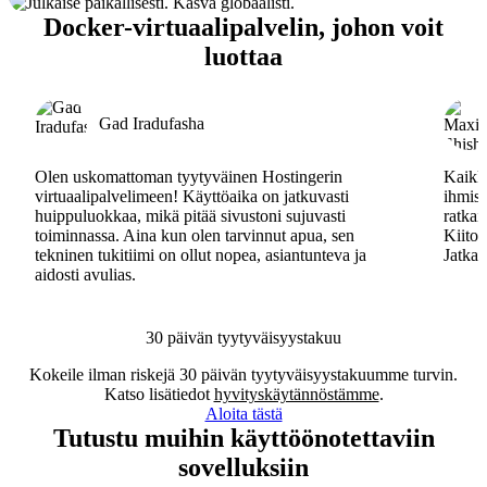
Docker-virtuaalipalvelin, johon voit
luottaa
Gad Iradufasha
Olen uskomattoman tyytyväinen Hostingerin
Kaikki
virtuaalipalvelimeen! Käyttöaika on jatkuvasti
ihmisa
huippuluokkaa, mikä pitää sivustoni sujuvasti
ratkai
toiminnassa. Aina kun olen tarvinnut apua, sen
Kiitos
tekninen tukitiimi on ollut nopea, asiantunteva ja
Jatkak
aidosti avulias.
30 päivän tyytyväisyystakuu
Kokeile ilman riskejä 30 päivän tyytyväisyystakuumme turvin.
Katso lisätiedot
hyvityskäytännöstämme
.
Aloita tästä
Tutustu muihin käyttöönotettaviin
sovelluksiin