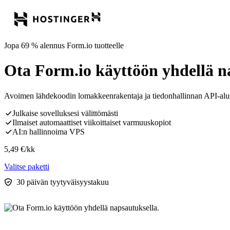
Jopa 69 % alennus Form.io tuotteelle
Ota Form.io käyttöön yhdellä n
Avoimen lähdekoodin lomakkeenrakentaja ja tiedonhallinnan API-alus
Julkaise sovelluksesi välittömästi
Ilmaiset automaattiset viikoittaiset varmuuskopiot
AI:n hallinnoima VPS
5,49
€
/kk
Valitse paketti
30 päivän tyytyväisyystakuu