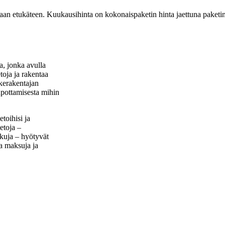
aan etukäteen. Kuukausihinta on kokonaispaketin hinta jaettuna paketi
, jonka avulla
toja ja rakentaa
akerakentajan
pottamisesta mihin
toihisi ja
ietoja –
lkuja – hyötyvät
ia maksuja ja