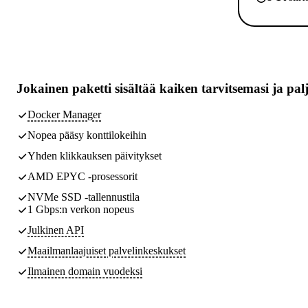
Jokainen paketti sisältää
kaiken tarvitsemasi
ja pal
Docker Manager
Nopea pääsy konttilokeihin
Yhden klikkauksen päivitykset
AMD EPYC -prosessorit
NVMe SSD -tallennustila
1 Gbps:n verkon nopeus
Julkinen API
Maailmanlaajuiset palvelinkeskukset
Ilmainen domain vuodeksi