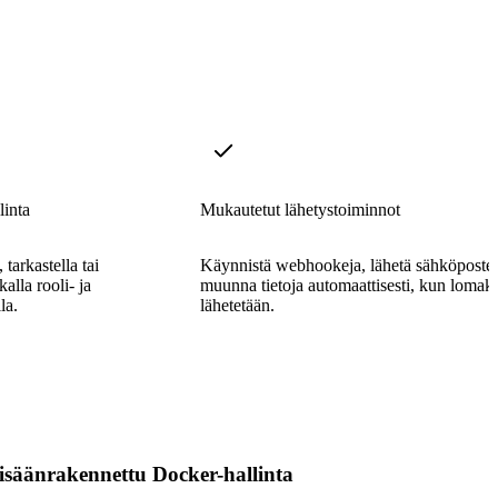
linta
Mukautetut lähetystoiminnot
 tarkastella tai
Käynnistä webhookeja, lähetä sähköposteja
alla rooli- ja
muunna tietoja automaattisesti, kun lomak
la.
lähetetään.
isäänrakennettu Docker-hallinta