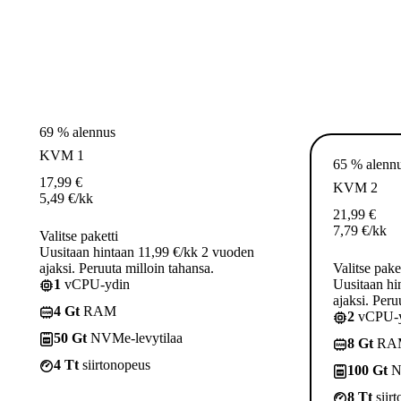
69 % alennus
KVM 1
65 % alenn
17,99
€
KVM 2
5,49
€
/kk
21,99
€
7,79
€
/kk
Valitse paketti
Uusitaan hintaan 11,99 €/kk 2 vuoden
ajaksi. Peruuta milloin tahansa.
Valitse pake
1
vCPU-ydin
Uusitaan hi
ajaksi. Peru
4 Gt
RAM
2
vCPU-y
50 Gt
NVMe-levytilaa
8 Gt
RA
4 Tt
siirtonopeus
100 Gt
N
8 Tt
siir