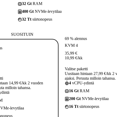
32 Gt
RAM
400 Gt
NVMe-levytilaa
32 Tt
siirtonopeus
SUOSITUIN
69 % alennus
KVM 4
us
35,99
€
10,99
€
/kk
Valitse paketti
Uusitaan hintaan 27,99 €/kk 2
tti
ajaksi. Peruuta milloin tahansa.
ntaan 14,99 €/kk 2 vuoden
4
vCPU-ydintä
uta milloin tahansa.
16 Gt
RAM
dintä
200 Gt
NVMe-levytilaa
M
16 Tt
siirtonopeus
VMe-levytilaa
tonopeus