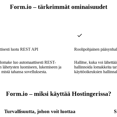
Form.io – tärkeimmät ominaisuudet
tisesti luotu REST API
Roolipohjainen pääsynhal
 lomake luo automaattisesti REST-
Hallitse, kuka voi lähettää,
n lähetysten luomiseen, lukemiseen ja
hallinnoida lomakkeita tark
n mistä tahansa sovelluksesta.
käyttöoikeuksien hallinnal
Form.io – miksi käyttää Hostingerissa?
Turvallisuutta, johon voit luottaa
S