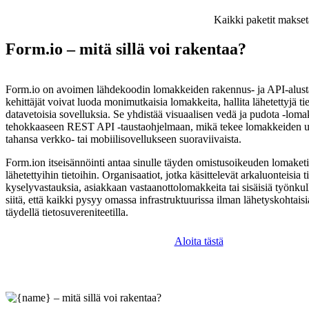
Kaikki paketit makset
Form.io – mitä sillä voi rakentaa?
Form.io on avoimen lähdekoodin lomakkeiden rakennus- ja API-alusta
kehittäjät voivat luoda monimutkaisia lomakkeita, hallita lähetettyjä tie
datavetoisia sovelluksia. Se yhdistää visuaalisen vedä ja pudota -lom
tehokkaaseen REST API -taustaohjelmaan, mikä tekee lomakkeiden u
tahansa verkko- tai mobiilisovellukseen suoraviivaista.
Form.ion itseisännöinti antaa sinulle täyden omistusoikeuden lomaketie
lähetettyihin tietoihin. Organisaatiot, jotka käsittelevät arkaluonteisia t
kyselyvastauksia, asiakkaan vastaanottolomakkeita tai sisäisiä työnku
siitä, että kaikki pysyy omassa infrastruktuurissa ilman lähetyskohtais
täydellä tietosuvereniteetilla.
Aloita tästä