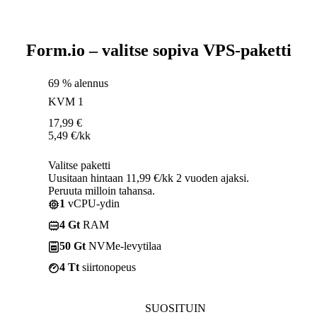
Form.io – valitse sopiva VPS-paketti
69 % alennus
KVM 1
17,99
€
5,49
€
/kk
Valitse paketti
Uusitaan hintaan 11,99 €/kk 2 vuoden ajaksi.
Peruuta milloin tahansa.
1
vCPU-ydin
4 Gt
RAM
50 Gt
NVMe-levytilaa
4 Tt
siirtonopeus
SUOSITUIN