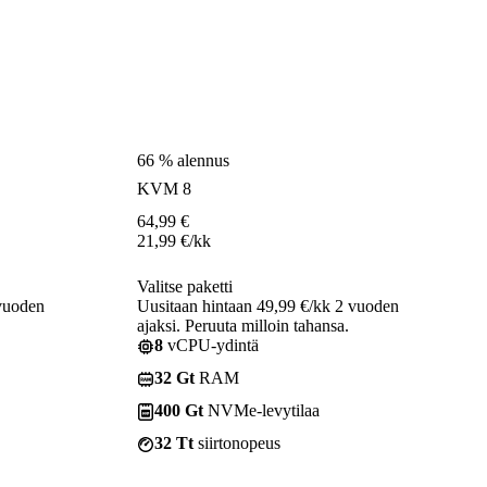
66 % alennus
KVM 8
64,99
€
21,99
€
/kk
Valitse paketti
 vuoden
Uusitaan hintaan 49,99 €/kk 2 vuoden
ajaksi. Peruuta milloin tahansa.
8
vCPU-ydintä
32 Gt
RAM
400 Gt
NVMe-levytilaa
32 Tt
siirtonopeus