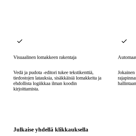
Visuaalinen lomakkeen rakentaja
Automaat
Vedä ja pudota -editori tukee tekstikenttiä,
Jokainen
tiedostojen latauksia, sisäkkäisiä lomakkeita ja
rajapinna
ehdollista logiikkaa ilman koodin
hallintaa
kirjoittamista.
Julkaise yhdellä klikkauksella