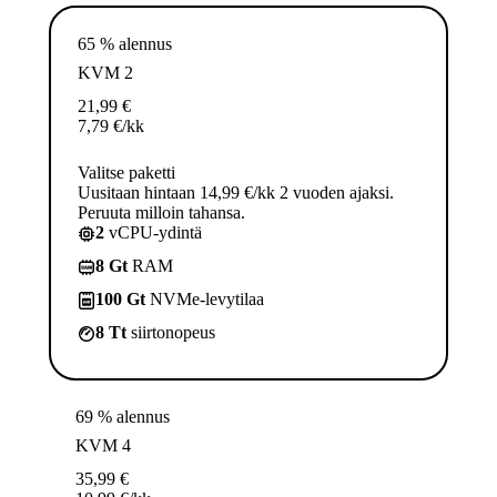
65 % alennus
KVM 2
21,99
€
7,79
€
/kk
Valitse paketti
Uusitaan hintaan 14,99 €/kk 2 vuoden ajaksi.
Peruuta milloin tahansa.
2
vCPU-ydintä
8 Gt
RAM
100 Gt
NVMe-levytilaa
8 Tt
siirtonopeus
69 % alennus
KVM 4
35,99
€