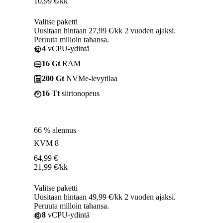
10,99
€
/kk
Valitse paketti
Uusitaan hintaan 27,99 €/kk 2 vuoden ajaksi.
Peruuta milloin tahansa.
4
vCPU-ydintä
16 Gt
RAM
200 Gt
NVMe-levytilaa
16 Tt
siirtonopeus
66 % alennus
KVM 8
64,99
€
21,99
€
/kk
Valitse paketti
Uusitaan hintaan 49,99 €/kk 2 vuoden ajaksi.
Peruuta milloin tahansa.
8
vCPU-ydintä