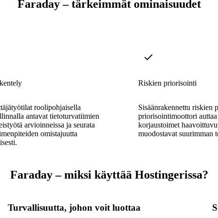
Faraday – tärkeimmät ominaisuudet
kentely
Riskien priorisointi
äjätyötilat roolipohjaisella
Sisäänrakennettu riskien p
linnalla antavat tietoturvatiimien
priorisointimoottori autta
eistyötä arvioinneissa ja seurata
korjaustoimet haavoittuvu
imenpiteiden omistajuutta
muodostavat suurimman to
isesti.
Faraday – miksi käyttää Hostingerissa?
Turvallisuutta, johon voit luottaa
S