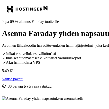
Jopa 69 % alennus Faraday tuotteelle
Asenna Faraday yhden napsautu
Avoimen lähdekoodin haavoittuvuuksien hallintajärjestelmä, joka keskitt
Julkaise sovelluksesi välittömästi
Ilmaiset automaattiset viikoittaiset varmuuskopiot
AI:n hallinnoima VPS
5,49
€
/kk
Valitse paketti
30 päivän tyytyväisyystakuu