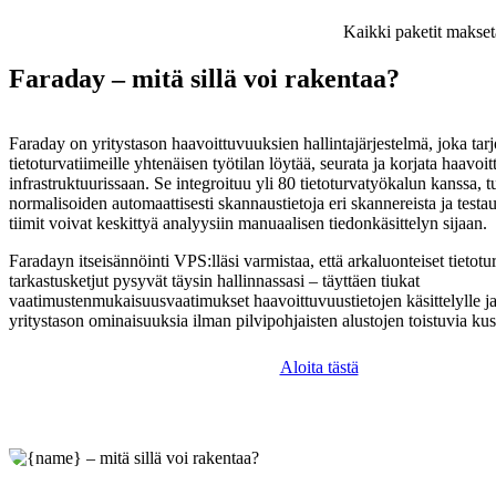
Kaikki paketit makset
Faraday – mitä sillä voi rakentaa?
Faraday on yritystason haavoittuvuuksien hallintajärjestelmä, joka tar
tietoturvatiimeille yhtenäisen työtilan löytää, seurata ja korjata haavo
infrastruktuurissaan. Se integroituu yli 80 tietoturvatyökalun kanssa, 
normalisoiden automaattisesti skannaustietoja eri skannereista ja testau
tiimit voivat keskittyä analyysiin manuaalisen tiedonkäsittelyn sijaan.
Faradayn itseisännöinti VPS:lläsi varmistaa, että arkaluonteiset tietot
tarkastusketjut pysyvät täysin hallinnassasi – täyttäen tiukat
vaatimustenmukaisuusvaatimukset haavoittuvuustietojen käsittelylle ja
yritystason ominaisuuksia ilman pilvipohjaisten alustojen toistuvia ku
Aloita tästä