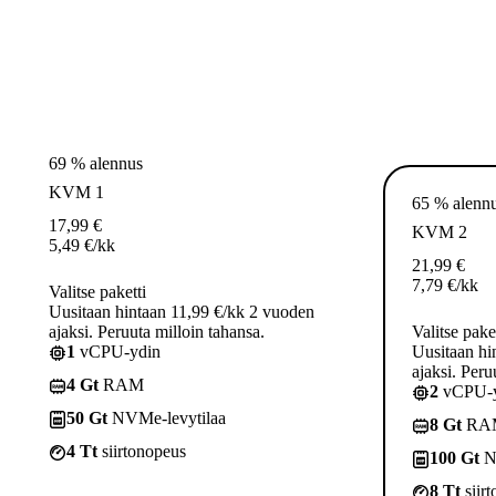
69 % alennus
KVM 1
65 % alenn
17,99
€
KVM 2
5,49
€
/kk
21,99
€
7,79
€
/kk
Valitse paketti
Uusitaan hintaan 11,99 €/kk 2 vuoden
ajaksi. Peruuta milloin tahansa.
Valitse pake
1
vCPU-ydin
Uusitaan hi
ajaksi. Peru
4 Gt
RAM
2
vCPU-y
50 Gt
NVMe-levytilaa
8 Gt
RA
4 Tt
siirtonopeus
100 Gt
N
8 Tt
siir