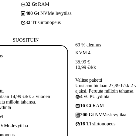
32 Gt
RAM
400 Gt
NVMe-levytilaa
32 Tt
siirtonopeus
SUOSITUIN
69 % alennus
KVM 4
us
35,99
€
10,99
€
/kk
Valitse paketti
Uusitaan hintaan 27,99 €/kk 2
tti
ajaksi. Peruuta milloin tahansa.
ntaan 14,99 €/kk 2 vuoden
4
vCPU-ydintä
uta milloin tahansa.
16 Gt
RAM
dintä
200 Gt
NVMe-levytilaa
M
16 Tt
siirtonopeus
VMe-levytilaa
tonopeus