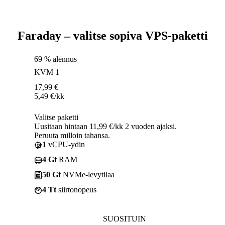
Faraday – valitse sopiva VPS-paketti
69 % alennus
KVM 1
17,99
€
5,49
€
/kk
Valitse paketti
Uusitaan hintaan 11,99 €/kk 2 vuoden ajaksi.
Peruuta milloin tahansa.
1
vCPU-ydin
4 Gt
RAM
50 Gt
NVMe-levytilaa
4 Tt
siirtonopeus
SUOSITUIN