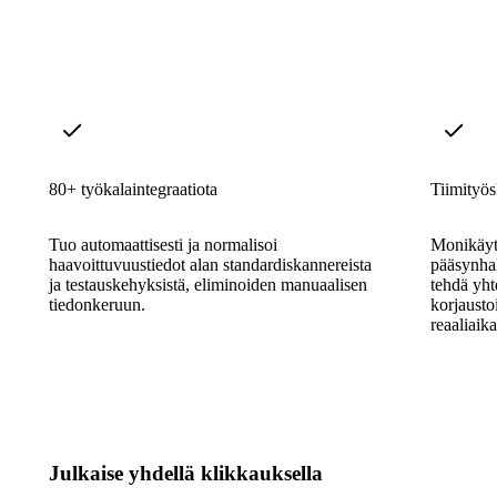
80+ työkalaintegraatiota
Tiimityös
Tuo automaattisesti ja normalisoi
Monikäytt
haavoittuvuustiedot alan standardiskannereista
pääsynhal
ja testauskehyksistä, eliminoiden manuaalisen
tehdä yht
tiedonkeruun.
korjausto
reaaliaika
Julkaise yhdellä klikkauksella