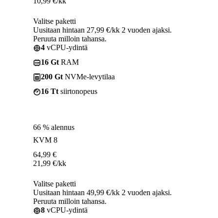
10,99
€
/kk
Valitse paketti
Uusitaan hintaan 27,99 €/kk 2 vuoden ajaksi.
Peruuta milloin tahansa.
4
vCPU-ydintä
16 Gt
RAM
200 Gt
NVMe-levytilaa
16 Tt
siirtonopeus
66 % alennus
KVM 8
64,99
€
21,99
€
/kk
Valitse paketti
Uusitaan hintaan 49,99 €/kk 2 vuoden ajaksi.
Peruuta milloin tahansa.
8
vCPU-ydintä