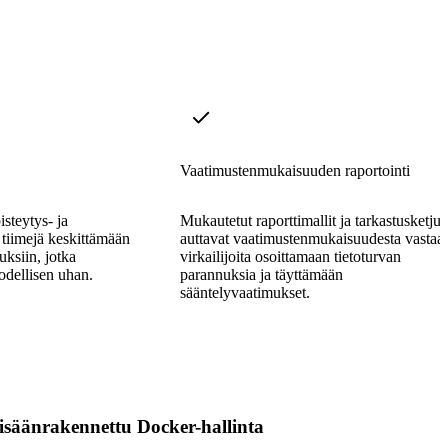
Vaatimustenmukaisuuden raportointi
isteytys- ja
Mukautetut raporttimallit ja tarkastusketjut
a tiimejä keskittämään
auttavat vaatimustenmukaisuudesta vastaa
uksiin, jotka
virkailijoita osoittamaan tietoturvan
dellisen uhan.
parannuksia ja täyttämään
sääntelyvaatimukset.
isäänrakennettu Docker-hallinta