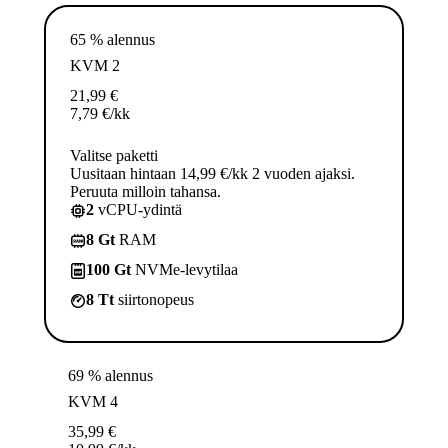
65 % alennus
KVM 2
21,99
€
7,79
€
/kk
Valitse paketti
Uusitaan hintaan 14,99 €/kk 2 vuoden ajaksi.
Peruuta milloin tahansa.
2
vCPU-ydintä
8 Gt
RAM
100 Gt
NVMe-levytilaa
8 Tt
siirtonopeus
69 % alennus
KVM 4
35,99
€