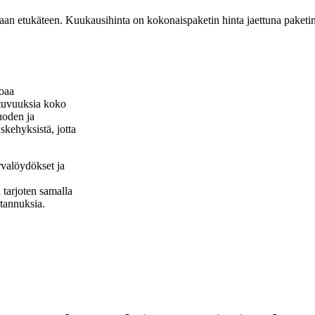
aan etukäteen. Kuukausihinta on kokonaispaketin hinta jaettuna paketi
joaa
ittuvuuksia koko
tuoden ja
skehyksistä, jotta
urvalöydökset ja
 tarjoten samalla
stannuksia.