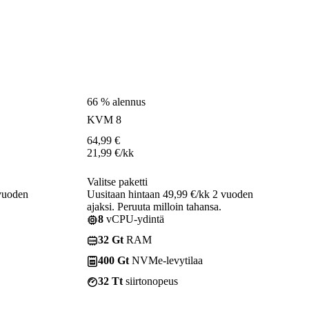
66 % alennus
KVM 8
64,99
€
21,99
€
/kk
Valitse paketti
 vuoden
Uusitaan hintaan 49,99 €/kk 2 vuoden
ajaksi. Peruuta milloin tahansa.
8
vCPU-ydintä
32 Gt
RAM
400 Gt
NVMe-levytilaa
32 Tt
siirtonopeus