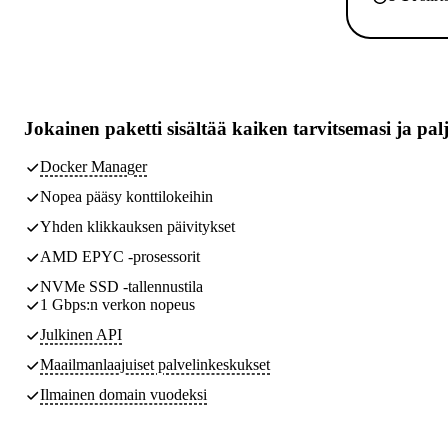
Jokainen paketti sisältää
kaiken tarvitsemasi
ja pal
Docker Manager
Nopea pääsy konttilokeihin
Yhden klikkauksen päivitykset
AMD EPYC -prosessorit
NVMe SSD -tallennustila
1 Gbps:n verkon nopeus
Julkinen API
Maailmanlaajuiset palvelinkeskukset
Ilmainen domain vuodeksi