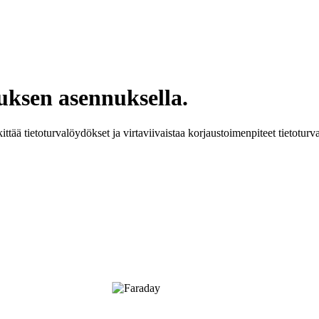
ksen asennuksella.
ää tietoturvalöydökset ja virtaviivaistaa korjaustoimenpiteet tietoturva