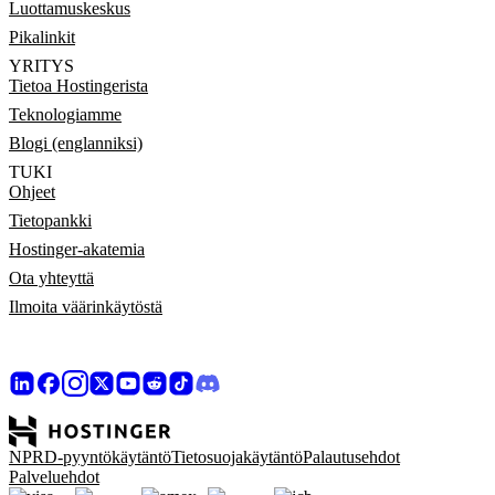
Luottamuskeskus
Pikalinkit
YRITYS
Tietoa Hostingerista
Teknologiamme
Blogi (englanniksi)
TUKI
Ohjeet
Tietopankki
Hostinger-akatemia
Ota yhteyttä
Ilmoita väärinkäytöstä
NPRD-pyyntökäytäntö
Tietosuojakäytäntö
Palautusehdot
Palveluehdot