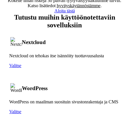
Kokeile ilman riskejä 30 päivän tyytyväisyystakuumme turvin.
Katso lisätiedot
hyvityskäytännöstämme
.
Aloita tästä
Tutustu muihin käyttöönotettaviin
sovelluksiin
Nextcloud
Nextcloud on tehokas itse isännöity tuottavuusalusta
Valitse
WordPress
WordPress on maailman suosituin sivustonrakentaja ja CMS
Valitse