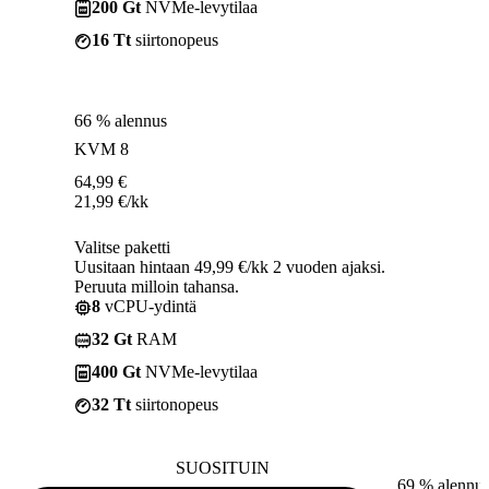
200 Gt
NVMe-levytilaa
16 Tt
siirtonopeus
66 % alennus
KVM 8
64,99
€
21,99
€
/kk
Valitse paketti
Uusitaan hintaan 49,99 €/kk 2 vuoden ajaksi.
Peruuta milloin tahansa.
8
vCPU-ydintä
32 Gt
RAM
400 Gt
NVMe-levytilaa
32 Tt
siirtonopeus
SUOSITUIN
69 % alennu