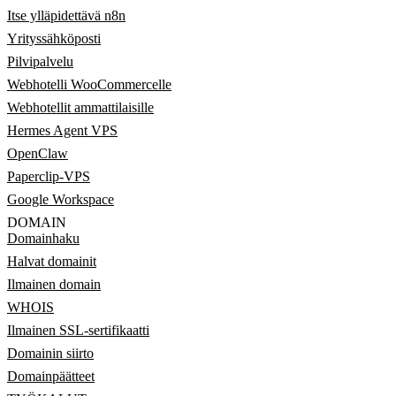
Itse ylläpidettävä n8n
Yrityssähköposti
Pilvipalvelu
Webhotelli WooCommercelle
Webhotellit ammattilaisille
Hermes Agent VPS
OpenClaw
Paperclip-VPS
Google Workspace
DOMAIN
Domainhaku
Halvat domainit
Ilmainen domain
WHOIS
Ilmainen SSL-sertifikaatti
Domainin siirto
Domainpäätteet