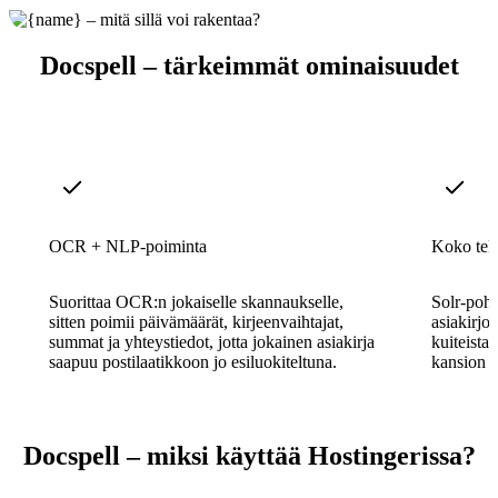
Docspell – tärkeimmät ominaisuudet
OCR + NLP-poiminta
Koko tek
Suorittaa OCR:n jokaiselle skannaukselle,
Solr-pohj
sitten poimii päivämäärät, kirjeenvaihtajat,
asiakirjo
summat ja yhteystiedot, jotta jokainen asiakirja
kuiteista,
saapuu postilaatikkoon jo esiluokiteltuna.
kansion j
Docspell – miksi käyttää Hostingerissa?