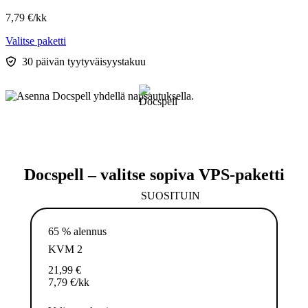
7,79
€
/kk
Valitse paketti
30 päivän tyytyväisyystakuu
Docspell – valitse sopiva VPS-paketti
SUOSITUIN
65 % alennus
KVM 2
21,99
€
7,79
€
/kk