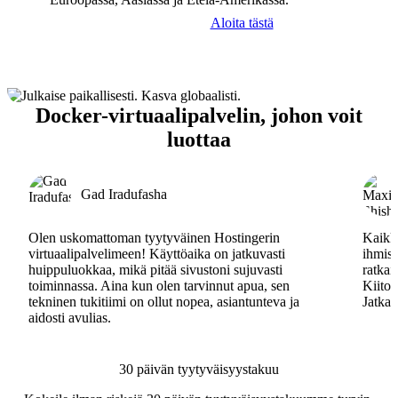
Aloita tästä
Docker-virtuaalipalvelin, johon voit
luottaa
Gad Iradufasha
Olen uskomattoman tyytyväinen Hostingerin
Kaikki
virtuaalipalvelimeen! Käyttöaika on jatkuvasti
ihmisa
huippuluokkaa, mikä pitää sivustoni sujuvasti
ratkai
toiminnassa. Aina kun olen tarvinnut apua, sen
Kiitos
tekninen tukitiimi on ollut nopea, asiantunteva ja
Jatkak
aidosti avulias.
30 päivän tyytyväisyystakuu