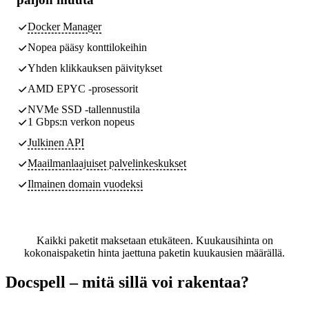
Docker Manager
Nopea pääsy konttilokeihin
Yhden klikkauksen päivitykset
AMD EPYC -prosessorit
NVMe SSD -tallennustila
1 Gbps:n verkon nopeus
Julkinen API
Maailmanlaajuiset palvelinkeskukset
Ilmainen domain vuodeksi
Kaikki paketit maksetaan etukäteen. Kuukausihinta on
kokonaispaketin hinta jaettuna paketin kuukausien määrällä.
Docspell – mitä sillä voi rakentaa?