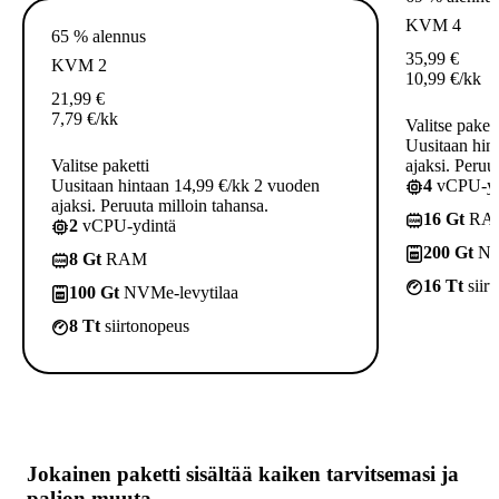
KVM 4
65 % alennus
35,99
€
KVM 2
10,99
€
/kk
21,99
€
7,79
€
/kk
Valitse pakett
Uusitaan hin
Valitse paketti
ajaksi. Peruu
Uusitaan hintaan 14,99 €/kk 2 vuoden
4
vCPU-yd
ajaksi. Peruuta milloin tahansa.
16 Gt
RA
2
vCPU-ydintä
200 Gt
NVM
8 Gt
RAM
16 Tt
siir
100 Gt
NVMe-levytilaa
8 Tt
siirtonopeus
Jokainen paketti sisältää
kaiken tarvitsemasi
ja
paljon muuta