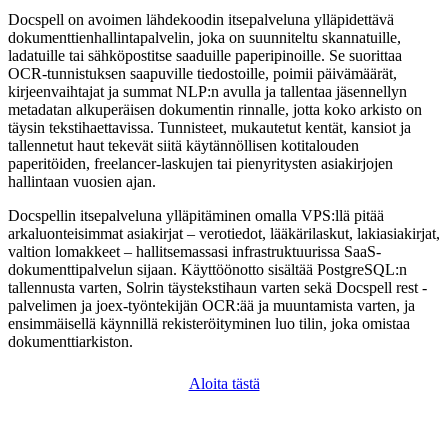
Docspell on avoimen lähdekoodin itsepalveluna ylläpidettävä
dokumenttienhallintapalvelin, joka on suunniteltu skannatuille,
ladatuille tai sähköpostitse saaduille paperipinoille. Se suorittaa
OCR-tunnistuksen saapuville tiedostoille, poimii päivämäärät,
kirjeenvaihtajat ja summat NLP:n avulla ja tallentaa jäsennellyn
metadatan alkuperäisen dokumentin rinnalle, jotta koko arkisto on
täysin tekstihaettavissa. Tunnisteet, mukautetut kentät, kansiot ja
tallennetut haut tekevät siitä käytännöllisen kotitalouden
paperitöiden, freelancer-laskujen tai pienyritysten asiakirjojen
hallintaan vuosien ajan.
Docspellin itsepalveluna ylläpitäminen omalla VPS:llä pitää
arkaluonteisimmat asiakirjat – verotiedot, lääkärilaskut, lakiasiakirjat,
valtion lomakkeet – hallitsemassasi infrastruktuurissa SaaS-
dokumenttipalvelun sijaan. Käyttöönotto sisältää PostgreSQL:n
tallennusta varten, Solrin täystekstihaun varten sekä Docspell rest -
palvelimen ja joex-työntekijän OCR:ää ja muuntamista varten, ja
ensimmäisellä käynnillä rekisteröityminen luo tilin, joka omistaa
dokumenttiarkiston.
Aloita tästä