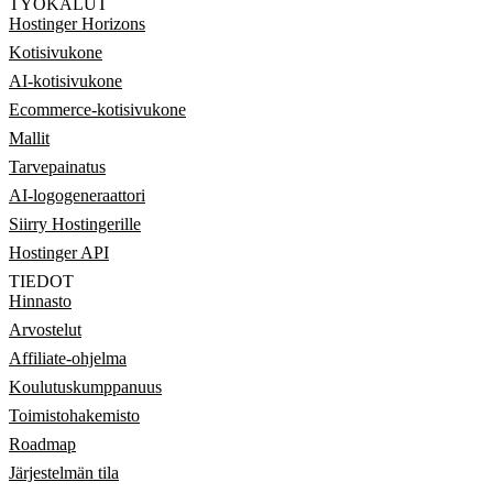
TYÖKALUT
Hostinger Horizons
Kotisivukone
AI-kotisivukone
Ecommerce-kotisivukone
Mallit
Tarvepainatus
AI-logogeneraattori
Siirry Hostingerille
Hostinger API
TIEDOT
Hinnasto
Arvostelut
Affiliate-ohjelma
Koulutuskumppanuus
Toimistohakemisto
Roadmap
Järjestelmän tila