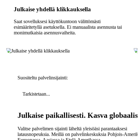
Julkaise yhdellä klikkauksella
Saat sovelluksesi käyttökuntoon välittömästi
esimääritetyllä asetuksella. Ei manuaalista asennusta tai
monimutkaisia asennusvaiheita.
Suositeltu palvelinsijainti:
Tarkistetaan...
Julkaise paikallisesti. Kasva globaalist
Valitse palvelimen sijainti läheltä yleisöäsi parantaaksesi
latausnopeuksia. Meillä on palvelinkeskuksia Pohjois-Amerika
Euroopassa, Aasiassa ja Etelä-Amerikassa.