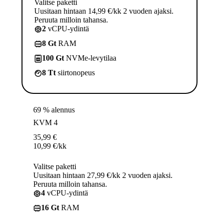
Valitse paketti
Uusitaan hintaan 14,99 €/kk 2 vuoden ajaksi.
Peruuta milloin tahansa.
2
vCPU-ydintä
8 Gt
RAM
100 Gt
NVMe-levytilaa
8 Tt
siirtonopeus
69 % alennus
KVM 4
35,99
€
10,99
€
/kk
Valitse paketti
Uusitaan hintaan 27,99 €/kk 2 vuoden ajaksi.
Peruuta milloin tahansa.
4
vCPU-ydintä
16 Gt
RAM