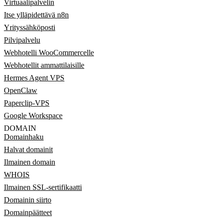
Virtuaalipalvelin
Itse ylläpidettävä n8n
Yrityssähköposti
Pilvipalvelu
Webhotelli WooCommercelle
Webhotellit ammattilaisille
Hermes Agent VPS
OpenClaw
Paperclip-VPS
Google Workspace
DOMAIN
Domainhaku
Halvat domainit
Ilmainen domain
WHOIS
Ilmainen SSL-sertifikaatti
Domainin siirto
Domainpäätteet