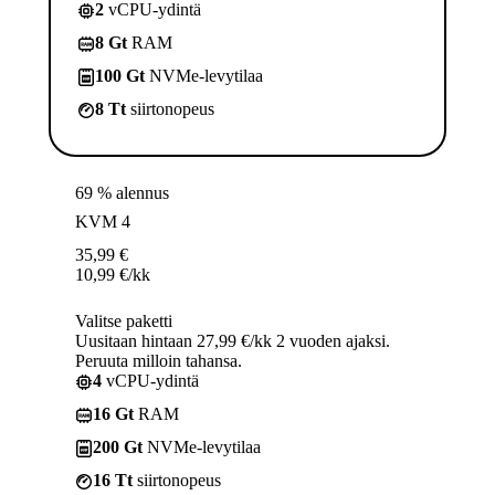
2
vCPU-ydintä
8 Gt
RAM
100 Gt
NVMe-levytilaa
8 Tt
siirtonopeus
69 % alennus
KVM 4
35,99
€
10,99
€
/kk
Valitse paketti
Uusitaan hintaan 27,99 €/kk 2 vuoden ajaksi.
Peruuta milloin tahansa.
4
vCPU-ydintä
16 Gt
RAM
200 Gt
NVMe-levytilaa
16 Tt
siirtonopeus