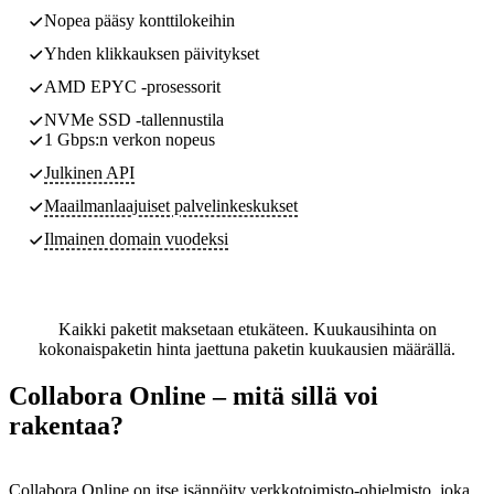
Nopea pääsy konttilokeihin
Yhden klikkauksen päivitykset
AMD EPYC -prosessorit
NVMe SSD -tallennustila
1 Gbps:n verkon nopeus
Julkinen API
Maailmanlaajuiset palvelinkeskukset
Ilmainen domain vuodeksi
Kaikki paketit maksetaan etukäteen. Kuukausihinta on
kokonaispaketin hinta jaettuna paketin kuukausien määrällä.
Collabora Online – mitä sillä voi
rakentaa?
Collabora Online on itse isännöity verkkotoimisto-ohjelmisto, joka