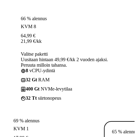
66 % alennus
KVM 8
64,99
€
21,99
€
/kk
Valitse paketti
Uusitaan hintaan 49,99 €/kk 2 vuoden ajaksi.
Peruuta milloin tahansa.
8
vCPU-ydintä
32 Gt
RAM
400 Gt
NVMe-levytilaa
32 Tt
siirtonopeus
69 % alennus
KVM 1
65 % alennu