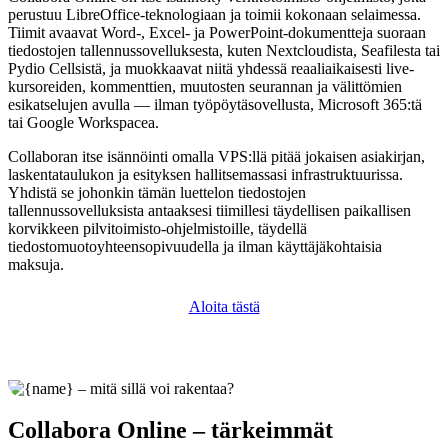
perustuu LibreOffice-teknologiaan ja toimii kokonaan selaimessa.
Tiimit avaavat Word-, Excel- ja PowerPoint-dokumentteja suoraan
tiedostojen tallennussovelluksesta, kuten Nextcloudista, Seafilesta tai
Pydio Cellsistä, ja muokkaavat niitä yhdessä reaaliaikaisesti live-
kursoreiden, kommenttien, muutosten seurannan ja välittömien
esikatselujen avulla — ilman työpöytäsovellusta, Microsoft 365:tä
tai Google Workspacea.
Collaboran itse isännöinti omalla VPS:llä pitää jokaisen asiakirjan,
laskentataulukon ja esityksen hallitsemassasi infrastruktuurissa.
Yhdistä se johonkin tämän luettelon tiedostojen
tallennussovelluksista antaaksesi tiimillesi täydellisen paikallisen
korvikkeen pilvitoimisto-ohjelmistoille, täydellä
tiedostomuotoyhteensopivuudella ja ilman käyttäjäkohtaisia
maksuja.
Aloita tästä
Collabora Online – tärkeimmät