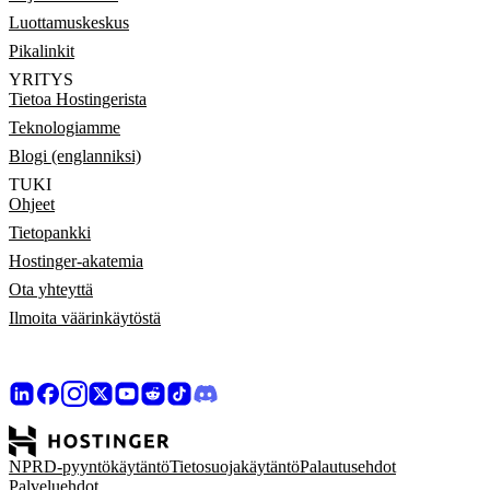
Luottamuskeskus
Pikalinkit
YRITYS
Tietoa Hostingerista
Teknologiamme
Blogi (englanniksi)
TUKI
Ohjeet
Tietopankki
Hostinger-akatemia
Ota yhteyttä
Ilmoita väärinkäytöstä
NPRD-pyyntökäytäntö
Tietosuojakäytäntö
Palautusehdot
Palveluehdot