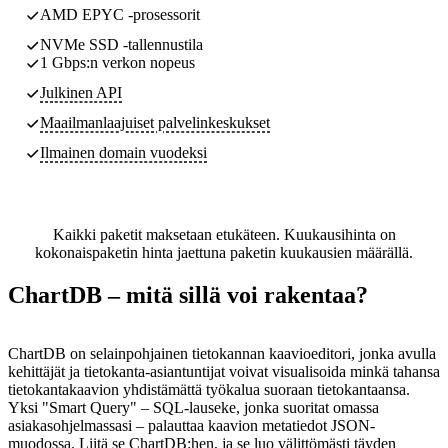
AMD EPYC -prosessorit
NVMe SSD -tallennustila
1 Gbps:n verkon nopeus
Julkinen API
Maailmanlaajuiset palvelinkeskukset
Ilmainen domain vuodeksi
Kaikki paketit maksetaan etukäteen. Kuukausihinta on
kokonaispaketin hinta jaettuna paketin kuukausien määrällä.
ChartDB – mitä sillä voi rakentaa?
ChartDB on selainpohjainen tietokannan kaavioeditori, jonka avulla
kehittäjät ja tietokanta-asiantuntijat voivat visualisoida minkä tahansa
tietokantakaavion yhdistämättä työkalua suoraan tietokantaansa.
Yksi "Smart Query" – SQL-lauseke, jonka suoritat omassa
asiakasohjelmassasi – palauttaa kaavion metatiedot JSON-
muodossa. Liitä se ChartDB:hen, ja se luo välittömästi täyden