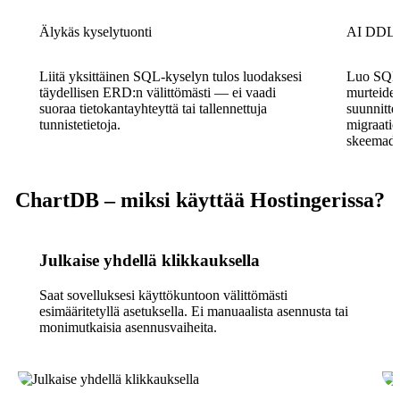
Älykäs kyselytuonti
AI DDL-v
Liitä yksittäinen SQL-kyselyn tulos luodaksesi
Luo SQL-m
täydellisen ERD:n välittömästi — ei vaadi
murteiden 
suoraa tietokantayhteyttä tai tallennettuja
suunnitte
tunnistetietoja.
migraatio
skeemado
ChartDB – miksi käyttää Hostingerissa?
Julkaise yhdellä klikkauksella
Saat sovelluksesi käyttökuntoon välittömästi
esimääritetyllä asetuksella. Ei manuaalista asennusta tai
monimutkaisia asennusvaiheita.