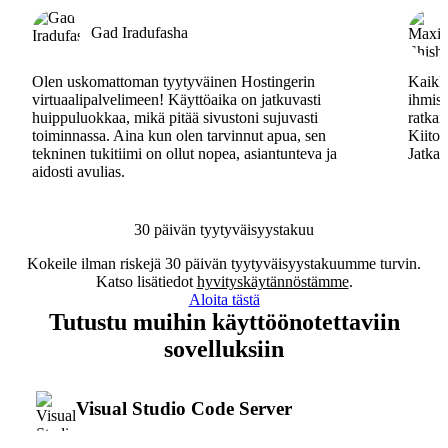
Gad Iradufasha
Olen uskomattoman tyytyväinen Hostingerin
Kaikki
virtuaalipalvelimeen! Käyttöaika on jatkuvasti
ihmisa
huippuluokkaa, mikä pitää sivustoni sujuvasti
ratkai
toiminnassa. Aina kun olen tarvinnut apua, sen
Kiitos
tekninen tukitiimi on ollut nopea, asiantunteva ja
Jatkak
aidosti avulias.
30 päivän tyytyväisyystakuu
Kokeile ilman riskejä 30 päivän tyytyväisyystakuumme turvin.
Katso lisätiedot
hyvityskäytännöstämme
.
Aloita tästä
Tutustu muihin käyttöönotettaviin
sovelluksiin
Visual Studio Code Server