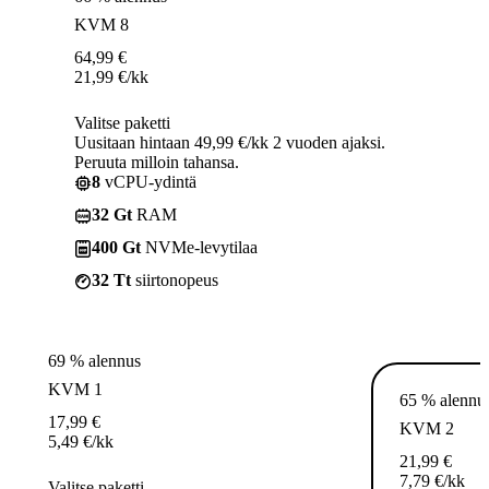
KVM 8
64,99
€
21,99
€
/kk
Valitse paketti
Uusitaan hintaan 49,99 €/kk 2 vuoden ajaksi.
Peruuta milloin tahansa.
8
vCPU-ydintä
32 Gt
RAM
400 Gt
NVMe-levytilaa
32 Tt
siirtonopeus
69 % alennus
KVM 1
65 % alennu
17,99
€
KVM 2
5,49
€
/kk
21,99
€
7,79
€
/kk
Valitse paketti