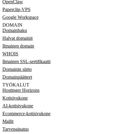
OpenClaw
Paperclip-VPS
Google Workspace
DOMAIN
Domainhaku
Halvat domainit
Ilmainen domain
WHOIS
Ilmainen SSL-sertifikaatti
Domainin siirto
Domainpäätteet
TYÖKALUT
Hostinger Horizons
Kotisivukone
AI-kotisivukone
Ecommerce-kotisivukone
Mallit
Tarvepainatus