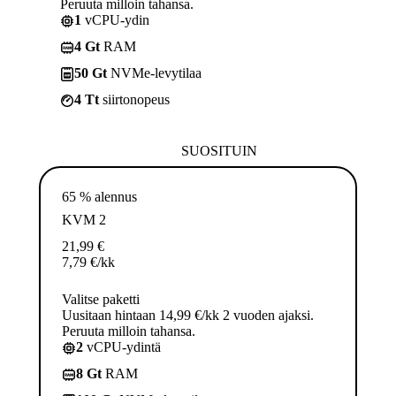
Peruuta milloin tahansa.
1
vCPU-ydin
4 Gt
RAM
50 Gt
NVMe-levytilaa
4 Tt
siirtonopeus
SUOSITUIN
65 % alennus
KVM 2
21,99
€
7,79
€
/kk
Valitse paketti
Uusitaan hintaan 14,99 €/kk 2 vuoden ajaksi.
Peruuta milloin tahansa.
2
vCPU-ydintä
8 Gt
RAM