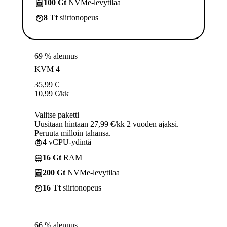
100 Gt
NVMe-levytilaa
8 Tt
siirtonopeus
69 % alennus
KVM 4
35,99
€
10,99
€
/kk
Valitse paketti
Uusitaan hintaan 27,99 €/kk 2 vuoden ajaksi.
Peruuta milloin tahansa.
4
vCPU-ydintä
16 Gt
RAM
200 Gt
NVMe-levytilaa
16 Tt
siirtonopeus
66 % alennus