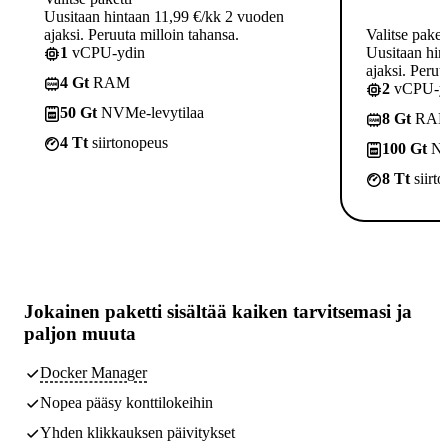
Uusitaan hintaan 11,99 €/kk 2 vuoden
ajaksi. Peruuta milloin tahansa.
Valitse paket
1
vCPU-ydin
Uusitaan hin
ajaksi. Peruu
4 Gt
RAM
2
vCPU-yd
50 Gt
NVMe-levytilaa
8 Gt
RA
4 Tt
siirtonopeus
100 Gt
NV
8 Tt
siirt
Jokainen paketti sisältää
kaiken tarvitsemasi
ja
paljon muuta
Docker Manager
Nopea pääsy konttilokeihin
Yhden klikkauksen päivitykset