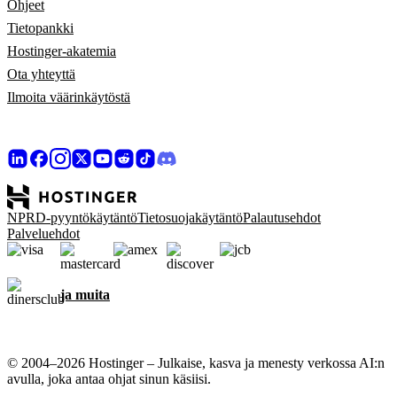
Ohjeet
Tietopankki
Hostinger-akatemia
Ota yhteyttä
Ilmoita väärinkäytöstä
NPRD-pyyntökäytäntö
Tietosuojakäytäntö
Palautusehdot
Palveluehdot
ja muita
© 2004–2026 Hostinger – Julkaise, kasva ja menesty verkossa AI:n
avulla, joka antaa ohjat sinun käsiisi.