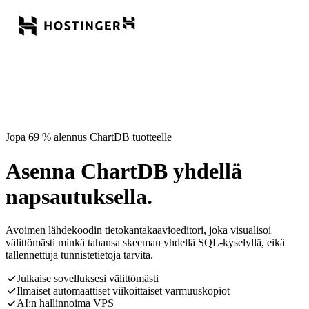
Jopa 69 % alennus ChartDB tuotteelle
Asenna ChartDB yhdellä
napsautuksella.
Avoimen lähdekoodin tietokantakaavioeditori, joka visualisoi
välittömästi minkä tahansa skeeman yhdellä SQL-kyselyllä, eikä
tallennettuja tunnistetietoja tarvita.
Julkaise sovelluksesi välittömästi
Ilmaiset automaattiset viikoittaiset varmuuskopiot
AI:n hallinnoima VPS