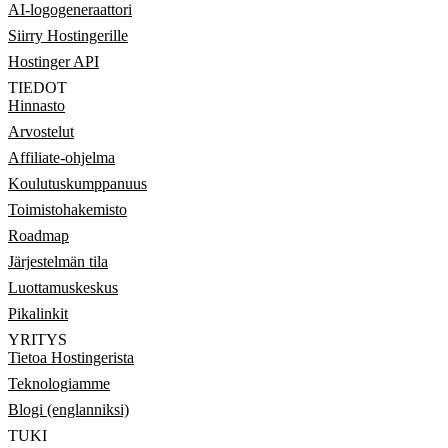
AI-logogeneraattori
Siirry Hostingerille
Hostinger API
TIEDOT
Hinnasto
Arvostelut
Affiliate-ohjelma
Koulutuskumppanuus
Toimistohakemisto
Roadmap
Järjestelmän tila
Luottamuskeskus
Pikalinkit
YRITYS
Tietoa Hostingerista
Teknologiamme
Blogi (englanniksi)
TUKI