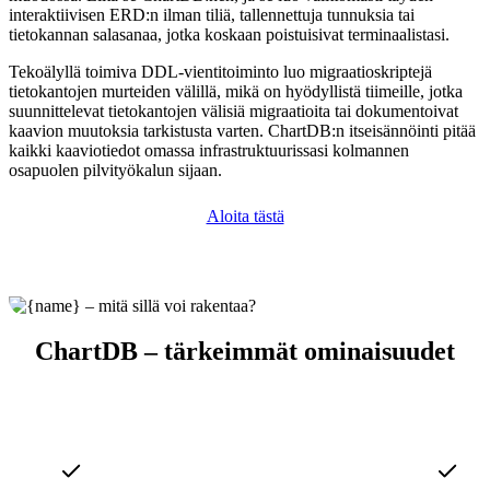
interaktiivisen ERD:n ilman tiliä, tallennettuja tunnuksia tai
tietokannan salasanaa, jotka koskaan poistuisivat terminaalistasi.
Tekoälyllä toimiva DDL-vientitoiminto luo migraatioskriptejä
tietokantojen murteiden välillä, mikä on hyödyllistä tiimeille, jotka
suunnittelevat tietokantojen välisiä migraatioita tai dokumentoivat
kaavion muutoksia tarkistusta varten. ChartDB:n itseisännöinti pitää
kaikki kaaviotiedot omassa infrastruktuurissasi kolmannen
osapuolen pilvityökalun sijaan.
Aloita tästä
ChartDB – tärkeimmät ominaisuudet