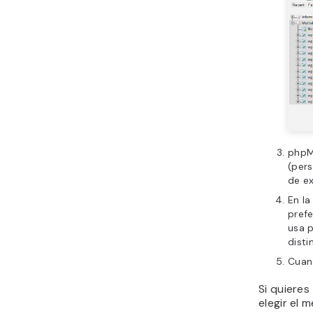
phpM
(pers
de e
En la
prefe
usa 
disti
Cuan
Si quiere
elegir el