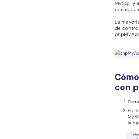
MySQL y ad
cosas, su
La mayorí
de control
phpMyAdmi
Cómo 
con 
Entra
En el
MySQ
la ba