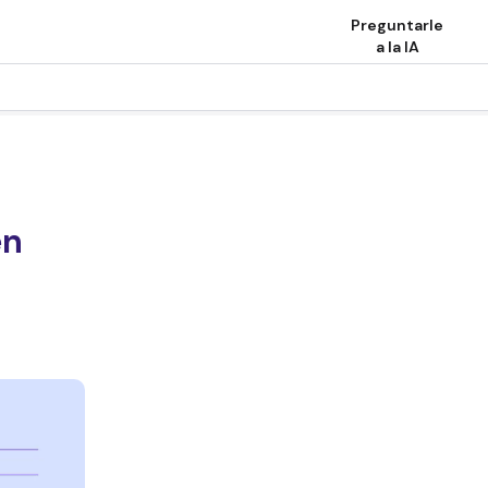
Preguntarle
a la IA
en