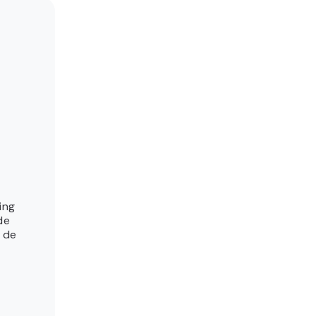
ing
de
r de