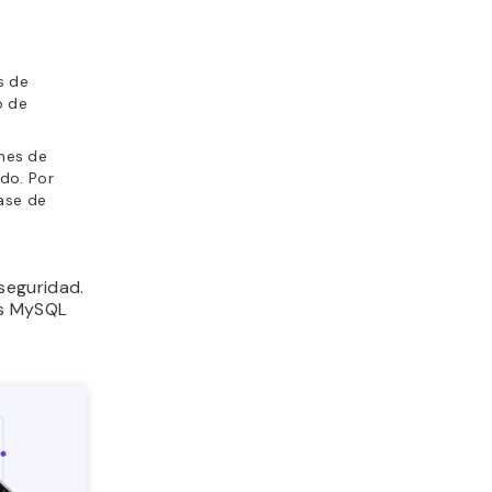
s de
o de
ones de
do. Por
ase de
seguridad.
os MySQL