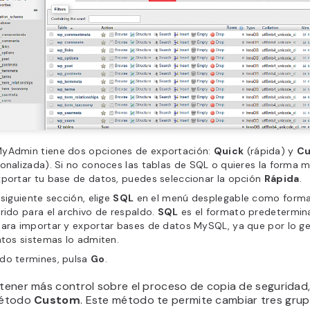
yAdmin tiene dos opciones de exportación:
Quick
(rápida) y
C
onalizada). Si no conoces las tablas de SQL o quieres la forma m
xportar tu base de datos, puedes seleccionar la opción
Rápida
.
 siguiente sección, elige
SQL
en el menú desplegable como form
rido para el archivo de respaldo.
SQL
es el formato predetermin
para importar y exportar bases de datos MySQL, ya que por lo ge
ntos sistemas lo admiten.
do termines, pulsa
Go
.
s tener más control sobre el proceso de copia de seguridad
 método
Custom
. Este método te permite cambiar tres gru