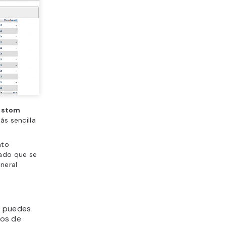
ustom
ás sencilla
ato
ado que se
neral
, puedes
pos de