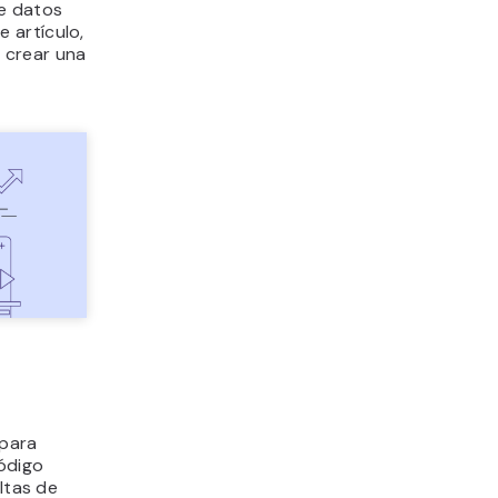
de datos
 artículo,
 crear una
 para
código
ltas de