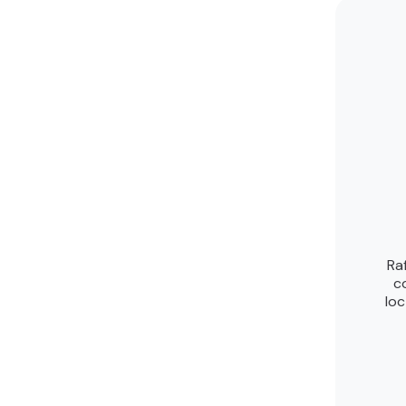
Ra
c
loc