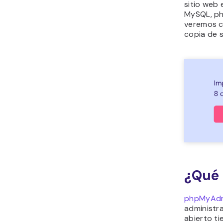
sitio web
MySQL, ph
veremos c
copia de 
¿Qué
phpMyAd
administr
abierto ti