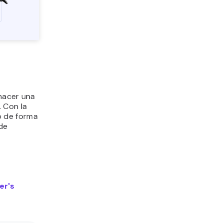
 hacer una
 Con la
o de forma
 de
er's