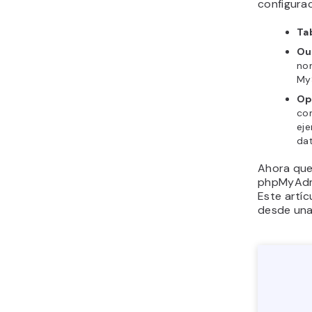
configura
Ta
Ou
nom
My
Op
com
eje
da
Ahora que
phpMyAdmi
Este artí
desde una