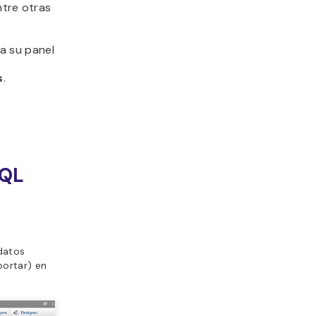
ntre otras
a su panel
s
.
SQL
 datos
portar) en