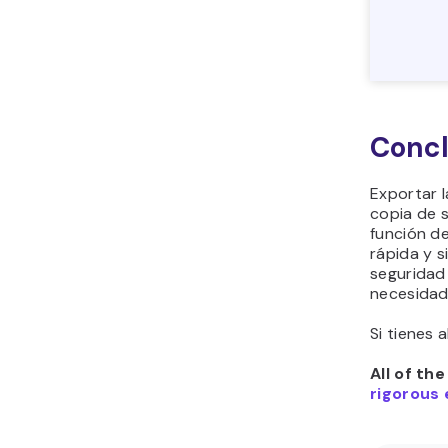
Concl
Exportar 
copia de 
función d
rápida y s
seguridad 
necesidad
Si tienes 
All of th
rigorous 