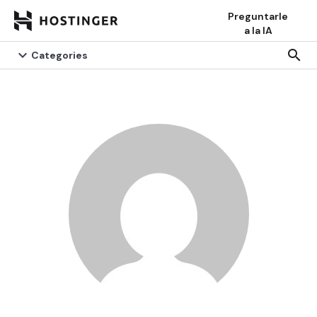
Preguntarle
a la IA


search
search
Categories
Categories