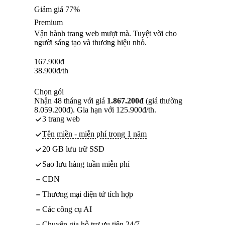
Giảm giá 77%
Premium
Vận hành trang web mượt mà. Tuyệt vời cho
người sáng tạo và thương hiệu nhỏ.
167.900
đ
38.900
đ
/th
Chọn gói
Nhận 48 tháng với giá
1.867.200đ
(giá thường
8.059.200đ). Gia hạn với 125.900đ/th.
3 trang web
Tên miền - miễn phí trong 1 năm
20 GB lưu trữ SSD
Sao lưu hàng tuần miễn phí
CDN
Thương mại điện tử tích hợp
Các công cụ AI
Chuyên gia hỗ trợ ưu tiên 24/7