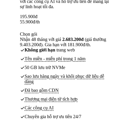
với các công cụ AI và hỗ trợ ưu tiên để mang lại
sự linh hoạt tối đa.
195.900
đ
55.900
đ
/th
Chọn gói
Nhận 48 tháng với giá
2.683.200đ
(giá thường
9.403.200đ). Gia hạn với 181.900đ/th.
Không giới hạn
trang web
Tên miền - miễn phí trong 1 năm
50 GB lưu trữ NVMe
Sao lưu hàng ngày và khôi phục dữ liệu dễ
dàng
Đã bao gồm CDN
Thương mại điện tử tích hợp
Các công cụ AI
Chuyên gia hỗ trợ ưu tiên 24/7