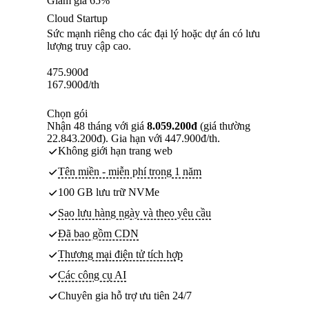
Giảm giá 65%
Cloud Startup
Sức mạnh riêng cho các đại lý hoặc dự án có lưu
lượng truy cập cao.
475.900
đ
167.900
đ
/th
Chọn gói
Nhận 48 tháng với giá
8.059.200đ
(giá thường
22.843.200đ). Gia hạn với 447.900đ/th.
Không giới hạn trang web
Tên miền - miễn phí trong 1 năm
100 GB lưu trữ NVMe
Sao lưu hàng ngày và theo yêu cầu
Đã bao gồm CDN
Thương mại điện tử tích hợp
Các công cụ AI
Chuyên gia hỗ trợ ưu tiên 24/7