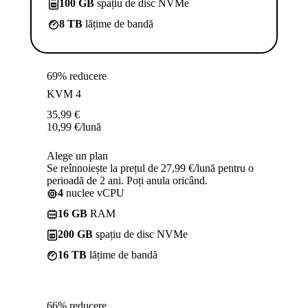
100 GB
spațiu de disc NVMe
8 TB
lățime de bandă
69% reducere
KVM 4
35,99
€
10,99
€
/lună
Alege un plan
Se reînnoiește la prețul de 27,99 €/lună pentru o
perioadă de 2 ani. Poți anula oricând.
4
nuclee vCPU
16 GB
RAM
200 GB
spațiu de disc NVMe
16 TB
lățime de bandă
66% reducere