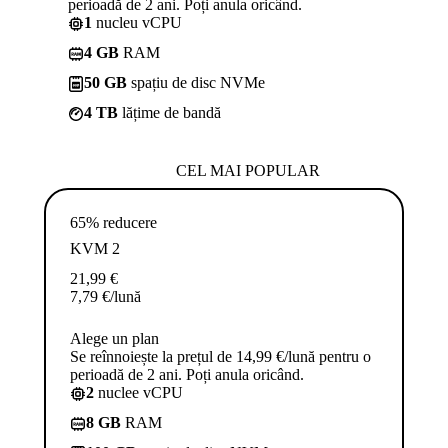
perioadă de 2 ani. Poți anula oricând.
1
nucleu vCPU
4 GB
RAM
50 GB
spațiu de disc NVMe
4 TB
lățime de bandă
CEL MAI POPULAR
65% reducere
KVM 2
21,99
€
7,79
€
/lună
Alege un plan
Se reînnoiește la prețul de 14,99 €/lună pentru o
perioadă de 2 ani. Poți anula oricând.
2
nuclee vCPU
8 GB
RAM