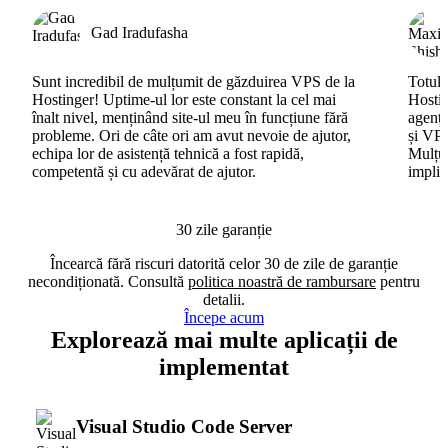
Gad Iradufasha
Sunt incredibil de mulțumit de găzduirea VPS de la
Totul 
Hostinger! Uptime-ul lor este constant la cel mai
Hostin
înalt nivel, menținând site-ul meu în funcțiune fără
agenți
probleme. Ori de câte ori am avut nevoie de ajutor,
și VPS
echipa lor de asistență tehnică a fost rapidă,
Mulțum
competentă și cu adevărat de ajutor.
implic
30 zile garanție
Încearcă fără riscuri datorită celor 30 de zile de garanție
necondiționată. Consultă
politica noastră de rambursare
pentru
detalii.
Începe acum
Explorează mai multe aplicații de
implementat
Visual Studio Code Server