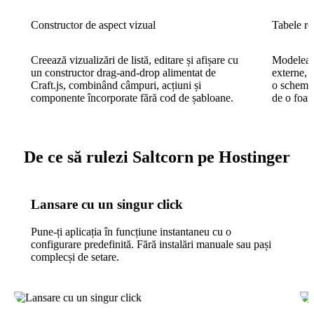
Constructor de aspect vizual
Tabele re
Creează vizualizări de listă, editare și afișare cu
Modelează
un constructor drag-and-drop alimentat de
externe, 
Craft.js, combinând câmpuri, acțiuni și
o schemă 
componente încorporate fără cod de șabloane.
de o foaie
De ce să rulezi Saltcorn pe Hostinger
Lansare cu un singur click
Pune-ți aplicația în funcțiune instantaneu cu o
configurare predefinită. Fără instalări manuale sau pași
complecși de setare.