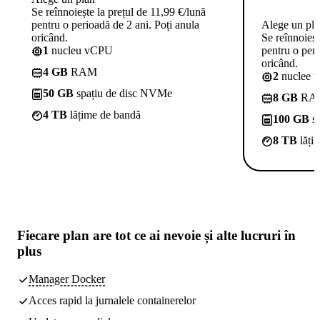
Se reînnoiește la prețul de 11,99 €/lună
pentru o perioadă de 2 ani. Poți anula
Alege un pl
oricând.
Se reînnoieșt
1
nucleu vCPU
pentru o peri
oricând.
4 GB
RAM
2
nuclee 
50 GB
spațiu de disc NVMe
8 GB
RA
4 TB
lățime de bandă
100 GB
sp
8 TB
lăți
Fiecare plan are
tot ce ai nevoie
și alte lucruri în
plus
Manager Docker
Acces rapid la jurnalele containerelor