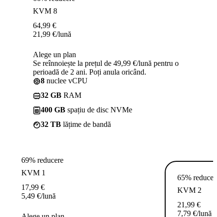
KVM 8
64,99
€
21,99
€
/lună
Alege un plan
Se reînnoiește la prețul de 49,99 €/lună pentru o
perioadă de 2 ani. Poți anula oricând.
8
nuclee vCPU
32 GB
RAM
400 GB
spațiu de disc NVMe
32 TB
lățime de bandă
69% reducere
KVM 1
65% reducer
17,99
€
KVM 2
5,49
€
/lună
21,99
€
7,79
€
/lună
Alege un plan