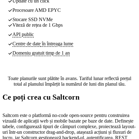
Update cu un click
Procesoare AMD EPYC
Stocare SSD NVMe
Viteză de rețea de 1 Gbps
API public
Centre de date
în întreaga lume
Domeniu gratuit timp de 1 an
Toate planurile sunt plătite în avans. Tariful lunar reflectă prețul
total al planului împărțit la numărul de luni din planul tău.
Ce poți crea cu Saltcorn
Saltcorn este o platformă no-code open-source pentru construirea
vizuală de aplicații web și mobile bazate pe baze de date. Definește
tabele, configurează tipuri de câmpuri complexe, proiectează layout-
uri într-un constructor drag-and-drop, atașează acțiuni și fluxuri de
lucru, iar Saltcorn gestionează backend-ul, autentificarea, REST