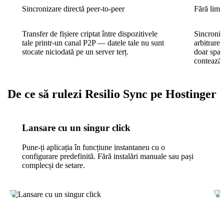
Sincronizare directă peer-to-peer
Fără limi
Transfer de fișiere criptat între dispozitivele
Sincroniz
tale printr-un canal P2P — datele tale nu sunt
arbitrare
stocate niciodată pe un server terț.
doar spaț
contează.
De ce să rulezi Resilio Sync pe Hostinger
Lansare cu un singur click
Pune-ți aplicația în funcțiune instantaneu cu o
configurare predefinită. Fără instalări manuale sau pași
complecși de setare.