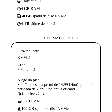
1
nucleu vCPU
4 GB
RAM
50 GB
spațiu de disc NVMe
4 TB
lățime de bandă
CEL MAI POPULAR
65% reducere
KVM 2
21,99
€
7,79
€
/lună
Alege un plan
Se reînnoiește la prețul de 14,99 €/lună pentru o
perioadă de 2 ani. Poți anula oricând.
2
nuclee vCPU
8 GB
RAM
100 GB
spațiu de disc NVMe