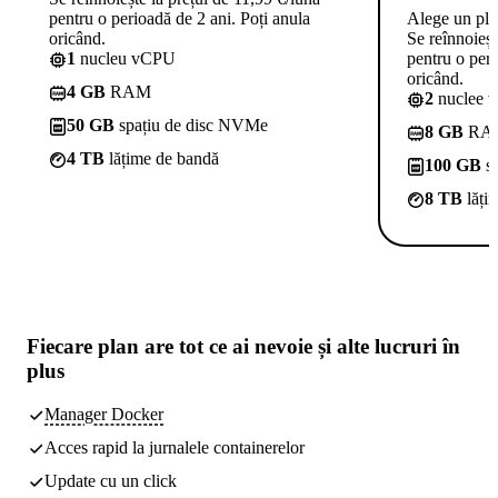
pentru o perioadă de 2 ani. Poți anula
Alege un pl
oricând.
Se reînnoieșt
1
nucleu vCPU
pentru o peri
oricând.
4 GB
RAM
2
nuclee 
50 GB
spațiu de disc NVMe
8 GB
RA
4 TB
lățime de bandă
100 GB
sp
8 TB
lăți
Fiecare plan are
tot ce ai nevoie
și alte lucruri în
plus
Manager Docker
Acces rapid la jurnalele containerelor
Update cu un click