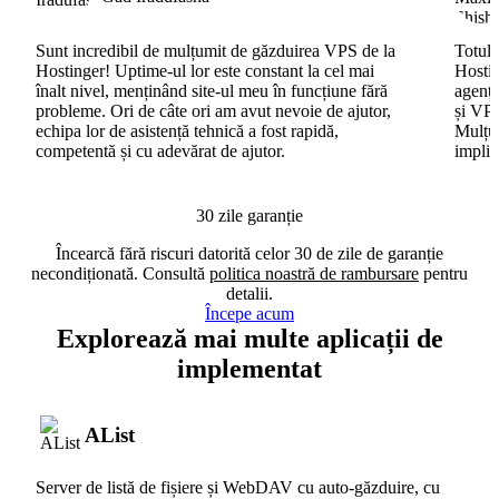
Sunt incredibil de mulțumit de găzduirea VPS de la
Totul 
Hostinger! Uptime-ul lor este constant la cel mai
Hostin
înalt nivel, menținând site-ul meu în funcțiune fără
agenți
probleme. Ori de câte ori am avut nevoie de ajutor,
și VPS
echipa lor de asistență tehnică a fost rapidă,
Mulțum
competentă și cu adevărat de ajutor.
implic
30 zile garanție
Încearcă fără riscuri datorită celor 30 de zile de garanție
necondiționată. Consultă
politica noastră de rambursare
pentru
detalii.
Începe acum
Explorează mai multe aplicații de
implementat
AList
Server de listă de fișiere și WebDAV cu auto-găzduire, cu