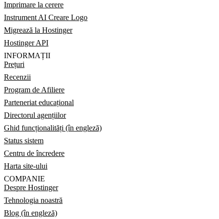
Imprimare la cerere
Instrument AI Creare Logo
Migrează la Hostinger
Hostinger API
INFORMAȚII
Prețuri
Recenzii
Program de Afiliere
Parteneriat educațional
Directorul agențiilor
Ghid funcționalități (în engleză)
Status sistem
Centru de încredere
Harta site-ului
COMPANIE
Despre Hostinger
Tehnologia noastră
Blog (în engleză)