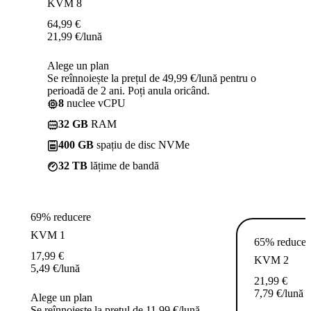
KVM 8
64,99
€
21,99
€
/lună
Alege un plan
Se reînnoiește la prețul de 49,99 €/lună pentru o
perioadă de 2 ani. Poți anula oricând.
8
nuclee vCPU
32 GB
RAM
400 GB
spațiu de disc NVMe
32 TB
lățime de bandă
69% reducere
KVM 1
65% reducer
17,99
€
KVM 2
5,49
€
/lună
21,99
€
7,79
€
/lună
Alege un plan
Se reînnoiește la prețul de 11,99 €/lună