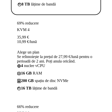
8 TB
lățime de bandă
69% reducere
KVM 4
35,99
€
10,99
€
/lună
Alege un plan
Se reînnoiește la prețul de 27,99 €/lună pentru o
perioadă de 2 ani. Poți anula oricând.
4
nuclee vCPU
16 GB
RAM
200 GB
spațiu de disc NVMe
16 TB
lățime de bandă
66% reducere