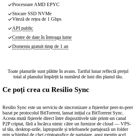
Procesoare AMD EPYC
Stocare SSD NVMe
Viteză de rețea de 1 Gbps
API public
Centre de date
în întreaga lume
Domeniu gratuit timp de 1 an
Toate planurile sunt plătite în avans. Tariful lunar reflectă prețul
total al planului împărțit la numărul de luni din planul tău.
Ce poți crea cu Resilio Sync
Resilio Sync este un serviciu de sincronizare a fișierelor peer-to-peer
bazat pe protocolul BitTorrent, lansat inițial ca BitTorrent Sync.
Acesta mută fișierele direct între dispozitivele tale printr-un canal
P2P criptat, fără a încărca nimic către un furnizor de cloud — VPS-
ul tău, desktop-urile, laptopurile și telefoanele partajează un folder
prin schimbul de chei criptografice de partajare, apoi mențin acel