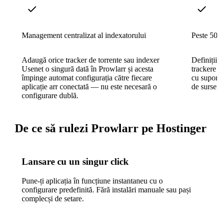
Management centralizat al indexatorului
Peste 500
Adaugă orice tracker de torrente sau indexer
Definiții
Usenet o singură dată în Prowlarr și acesta
trackere p
împinge automat configurația către fiecare
cu supor
aplicație arr conectată — nu este necesară o
de surse 
configurare dublă.
De ce să rulezi Prowlarr pe Hostinger
Lansare cu un singur click
Pune-ți aplicația în funcțiune instantaneu cu o
configurare predefinită. Fără instalări manuale sau pași
complecși de setare.