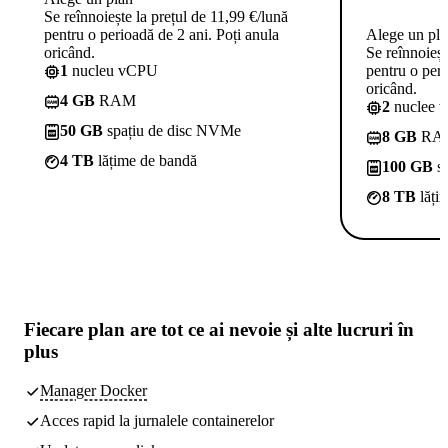
Se reînnoiește la prețul de 11,99 €/lună
pentru o perioadă de 2 ani. Poți anula
Alege un pl
oricând.
Se reînnoieșt
1
nucleu vCPU
pentru o peri
oricând.
4 GB
RAM
2
nuclee 
50 GB
spațiu de disc NVMe
8 GB
RA
4 TB
lățime de bandă
100 GB
sp
8 TB
lăți
Fiecare plan are
tot ce ai nevoie
și alte lucruri în
plus
Manager Docker
Acces rapid la jurnalele containerelor