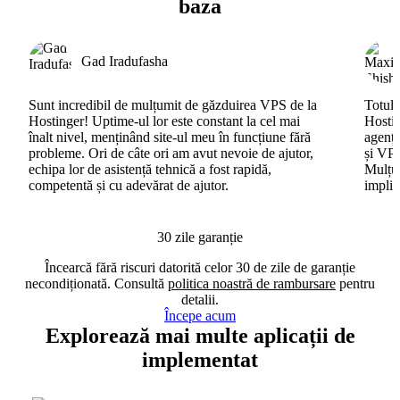
baza
Gad Iradufasha
Sunt incredibil de mulțumit de găzduirea VPS de la
Totul 
Hostinger! Uptime-ul lor este constant la cel mai
Hostin
înalt nivel, menținând site-ul meu în funcțiune fără
agenți
probleme. Ori de câte ori am avut nevoie de ajutor,
și VPS
echipa lor de asistență tehnică a fost rapidă,
Mulțum
competentă și cu adevărat de ajutor.
implic
30 zile garanție
Încearcă fără riscuri datorită celor 30 de zile de garanție
necondiționată. Consultă
politica noastră de rambursare
pentru
detalii.
Începe acum
Explorează mai multe aplicații de
implementat