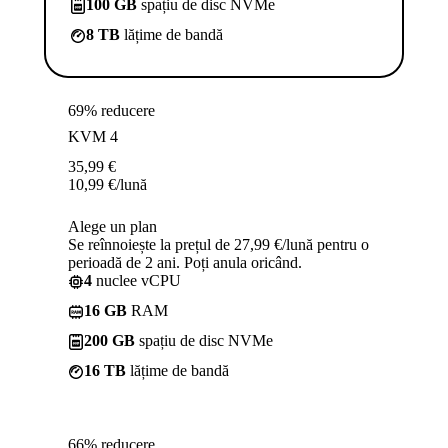
100 GB
spațiu de disc NVMe
8 TB
lățime de bandă
69% reducere
KVM 4
35,99
€
10,99
€
/lună
Alege un plan
Se reînnoiește la prețul de 27,99 €/lună pentru o
perioadă de 2 ani. Poți anula oricând.
4
nuclee vCPU
16 GB
RAM
200 GB
spațiu de disc NVMe
16 TB
lățime de bandă
66% reducere