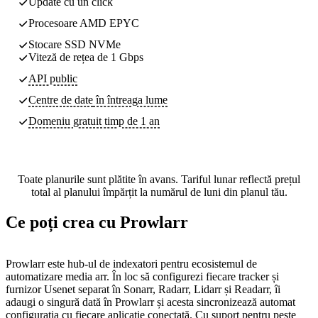
Update cu un click
Procesoare AMD EPYC
Stocare SSD NVMe
Viteză de rețea de 1 Gbps
API public
Centre de date
în întreaga lume
Domeniu gratuit timp de 1 an
Toate planurile sunt plătite în avans. Tariful lunar reflectă prețul
total al planului împărțit la numărul de luni din planul tău.
Ce poți crea cu Prowlarr
Prowlarr este hub-ul de indexatori pentru ecosistemul de
automatizare media arr. În loc să configurezi fiecare tracker și
furnizor Usenet separat în Sonarr, Radarr, Lidarr și Readarr, îi
adaugi o singură dată în Prowlarr și acesta sincronizează automat
configurația cu fiecare aplicație conectată. Cu suport pentru peste