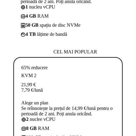
perioadă de 2 ani. Poți anula oricând.
1
nucleu vCPU
4 GB
RAM
50 GB
spațiu de disc NVMe
4 TB
lățime de bandă
CEL MAI POPULAR
65% reducere
KVM 2
21,99
€
7,79
€
/lună
Alege un plan
Se reînnoiește la prețul de 14,99 €/lună pentru o
perioadă de 2 ani. Poți anula oricând.
2
nuclee vCPU
8 GB
RAM