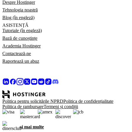
Despre Hostinger
Tehnologia noastră
Blog (în engleză)
ASISTENȚĂ
Tutoriale (în engleză)
Bază de cunoștințe
Academia Hostinger
Contactează-ne
Raportează un abuz
Politica pentru solicitările NPRD
Politica de confidențialitate
Politica de rambursare
Termeni și condiții
și mai multe