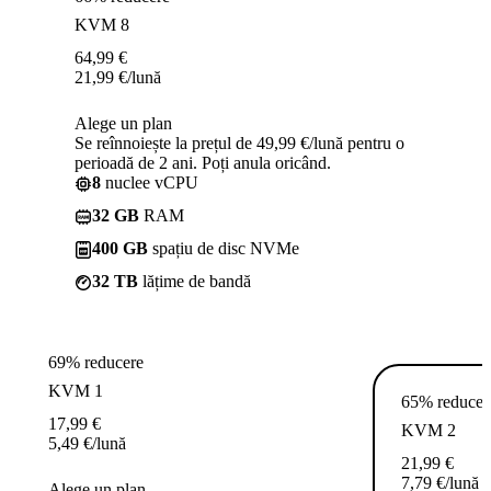
KVM 8
64,99
€
21,99
€
/lună
Alege un plan
Se reînnoiește la prețul de 49,99 €/lună pentru o
perioadă de 2 ani. Poți anula oricând.
8
nuclee vCPU
32 GB
RAM
400 GB
spațiu de disc NVMe
32 TB
lățime de bandă
69% reducere
KVM 1
65% reducer
17,99
€
KVM 2
5,49
€
/lună
21,99
€
7,79
€
/lună
Alege un plan