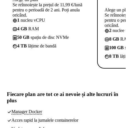
Se reînnoiește la prețul de 11,99 €/lună
pentru o perioadă de 2 ani. Poți anula
Alege un pl
oricând.
Se reînnoieșt
1
nucleu vCPU
pentru o peri
oricând.
4 GB
RAM
2
nuclee 
50 GB
spațiu de disc NVMe
8 GB
RA
4 TB
lățime de bandă
100 GB
sp
8 TB
lăți
Fiecare plan are
tot ce ai nevoie
și alte lucruri în
plus
Manager Docker
Acces rapid la jurnalele containerelor