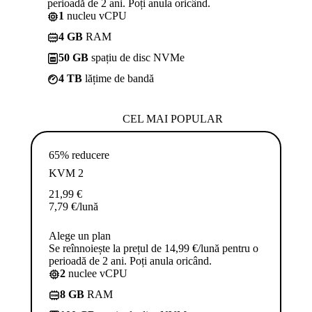
perioadă de 2 ani. Poți anula oricând.
1
nucleu vCPU
4 GB
RAM
50 GB
spațiu de disc NVMe
4 TB
lățime de bandă
CEL MAI POPULAR
65% reducere
KVM 2
21,99
€
7,79
€
/lună
Alege un plan
Se reînnoiește la prețul de 14,99 €/lună pentru o
perioadă de 2 ani. Poți anula oricând.
2
nuclee vCPU
8 GB
RAM