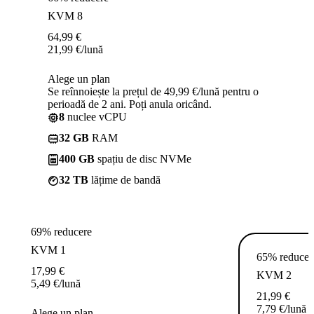
KVM 8
64,99
€
21,99
€
/lună
Alege un plan
Se reînnoiește la prețul de 49,99 €/lună pentru o
perioadă de 2 ani. Poți anula oricând.
8
nuclee vCPU
32 GB
RAM
400 GB
spațiu de disc NVMe
32 TB
lățime de bandă
69% reducere
KVM 1
65% reducer
17,99
€
KVM 2
5,49
€
/lună
21,99
€
7,79
€
/lună
Alege un plan