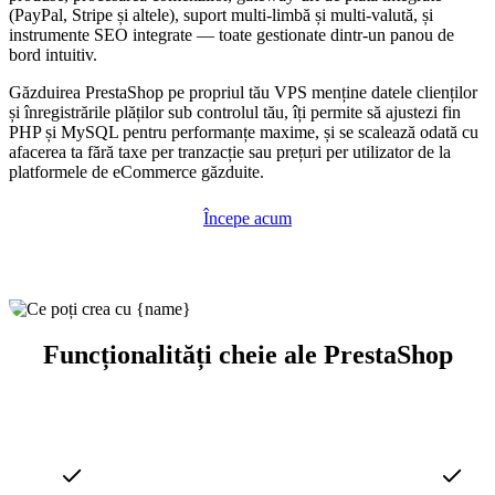
(PayPal, Stripe și altele), suport multi-limbă și multi-valută, și
instrumente SEO integrate — toate gestionate dintr-un panou de
bord intuitiv.
Găzduirea PrestaShop pe propriul tău VPS menține datele clienților
și înregistrările plăților sub controlul tău, îți permite să ajustezi fin
PHP și MySQL pentru performanțe maxime, și se scalează odată cu
afacerea ta fără taxe per tranzacție sau prețuri per utilizator de la
platformele de eCommerce găzduite.
Începe acum
Funcționalități cheie ale PrestaShop