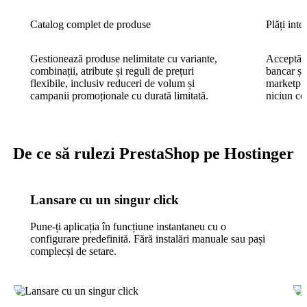
Catalog complet de produse
Plăți inte
Gestionează produse nelimitate cu variante,
Acceptă p
combinații, atribute și reguli de prețuri
bancar și
flexibile, inclusiv reduceri de volum și
marketpl
campanii promoționale cu durată limitată.
niciun co
De ce să rulezi PrestaShop pe Hostinger
Lansare cu un singur click
Pune-ți aplicația în funcțiune instantaneu cu o
configurare predefinită. Fără instalări manuale sau pași
complecși de setare.