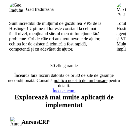
Gad Iradufasha
Sunt incredibil de mulțumit de găzduirea VPS de la
Totul 
Hostinger! Uptime-ul lor este constant la cel mai
Hostin
înalt nivel, menținând site-ul meu în funcțiune fără
agenți
probleme. Ori de câte ori am avut nevoie de ajutor,
și VPS
echipa lor de asistență tehnică a fost rapidă,
Mulțum
competentă și cu adevărat de ajutor.
implic
30 zile garanție
Încearcă fără riscuri datorită celor 30 de zile de garanție
necondiționată. Consultă
politica noastră de rambursare
pentru
detalii.
Începe acum
Explorează mai multe aplicații de
implementat
AureusERP