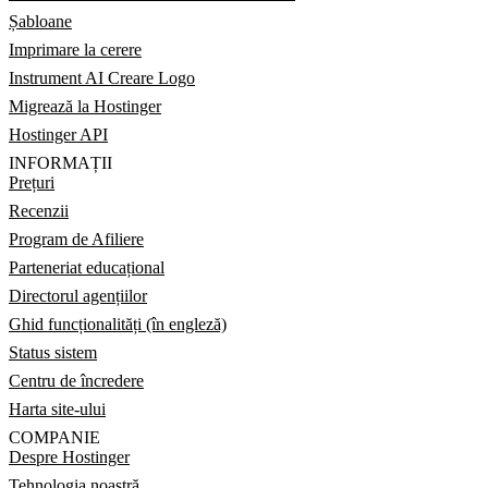
Șabloane
Imprimare la cerere
Instrument AI Creare Logo
Migrează la Hostinger
Hostinger API
INFORMAȚII
Prețuri
Recenzii
Program de Afiliere
Parteneriat educațional
Directorul agențiilor
Ghid funcționalități (în engleză)
Status sistem
Centru de încredere
Harta site-ului
COMPANIE
Despre Hostinger
Tehnologia noastră