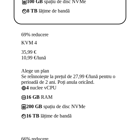
100 GB
spațiu de disc NVMe
8 TB
lățime de bandă
69% reducere
KVM 4
35,99
€
10,99
€
/lună
Alege un plan
Se reînnoiește la prețul de 27,99 €/lună pentru o
perioadă de 2 ani. Poți anula oricând.
4
nuclee vCPU
16 GB
RAM
200 GB
spațiu de disc NVMe
16 TB
lățime de bandă
66% reducere