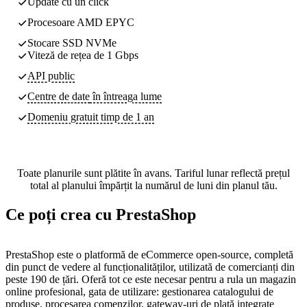
Update cu un click
Procesoare AMD EPYC
Stocare SSD NVMe
Viteză de rețea de 1 Gbps
API public
Centre de date
în întreaga lume
Domeniu gratuit timp de 1 an
Toate planurile sunt plătite în avans. Tariful lunar reflectă prețul
total al planului împărțit la numărul de luni din planul tău.
Ce poți crea cu PrestaShop
PrestaShop este o platformă de eCommerce open-source, completă
din punct de vedere al funcționalităților, utilizată de comercianți din
peste 190 de țări. Oferă tot ce este necesar pentru a rula un magazin
online profesional, gata de utilizare: gestionarea catalogului de
produse, procesarea comenzilor, gateway-uri de plată integrate