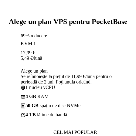
Alege un plan VPS pentru PocketBase
69% reducere
KVM 1
17,99
€
5,49
€
/lună
Alege un plan
Se reînnoiește la prețul de 11,99 €/lună pentru o
perioadă de 2 ani. Poți anula oricând.
1
nucleu vCPU
4 GB
RAM
50 GB
spațiu de disc NVMe
4 TB
lățime de bandă
CEL MAI POPULAR