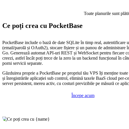
Toate planurile sunt plăti
Ce poți crea cu PocketBase
PocketBase include o bază de date SQLite în timp real, autentificare ut
(email/parolă și OAuth2), stocare fișiere și un panou de administrare î
Go. Generează automat API-uri REST și WebSocket pentru fiecare col
creezi, astfel încât poți trece de la zero la un backend funcțional în câ
porni servicii separate.
Găzduirea proprie a PocketBase pe propriul tău VPS îți menține toate d
și înregistrările aplicației sub control, elimină taxele BaaS cloud per-cer
server persistent, mereu activ, cu costuri previzibile pe măsură ce aplic
Începe acum