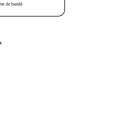
ime de bandă
s