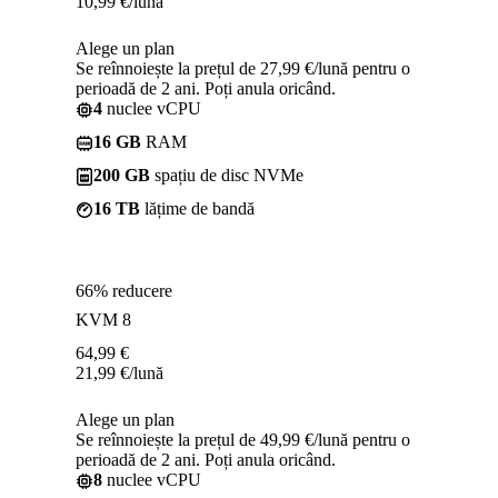
10,99
€
/lună
Alege un plan
Se reînnoiește la prețul de 27,99 €/lună pentru o
perioadă de 2 ani. Poți anula oricând.
4
nuclee vCPU
16 GB
RAM
200 GB
spațiu de disc NVMe
16 TB
lățime de bandă
66% reducere
KVM 8
64,99
€
21,99
€
/lună
Alege un plan
Se reînnoiește la prețul de 49,99 €/lună pentru o
perioadă de 2 ani. Poți anula oricând.
8
nuclee vCPU