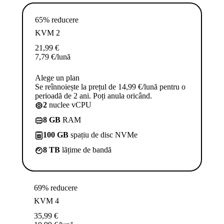
65% reducere
KVM 2
21,99
€
7,79
€
/lună
Alege un plan
Se reînnoiește la prețul de 14,99 €/lună pentru o
perioadă de 2 ani. Poți anula oricând.
2
nuclee vCPU
8 GB
RAM
100 GB
spațiu de disc NVMe
8 TB
lățime de bandă
69% reducere
KVM 4
35,99
€