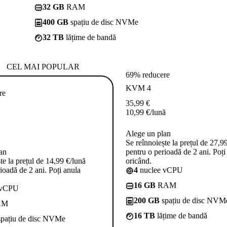
32 GB
RAM
400 GB
spațiu de disc NVMe
32 TB
lățime de bandă
CEL MAI POPULAR
69% reducere
KVM 4
re
35,99
€
10,99
€
/lună
Alege un plan
Se reînnoiește la prețul de 27,9
an
pentru o perioadă de 2 ani. Poți
te la prețul de 14,99 €/lună
oricând.
ioadă de 2 ani. Poți anula
4
nuclee vCPU
16 GB
RAM
 vCPU
200 GB
spațiu de disc NVM
AM
16 TB
lățime de bandă
pațiu de disc NVMe