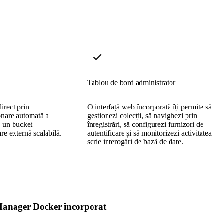
Tablou de bord administrator
direct prin
O interfață web încorporată îți permite să
nare automată a
gestionezi colecții, să navighezi prin
ă un bucket
înregistrări, să configurezi furnizori de
re externă scalabilă.
autentificare și să monitorizezi activitatea f
scrie interogări de bază de date.
anager Docker încorporat