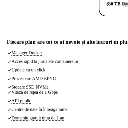
8 TB
lăț
Fiecare plan are
tot ce ai nevoie
și alte lucruri în plu
Manager Docker
Acces rapid la jurnalele containerelor
Update cu un click
Procesoare AMD EPYC
Stocare SSD NVMe
Viteză de rețea de 1 Gbps
API public
Centre de date
în întreaga lume
Domeniu gratuit timp de 1 an