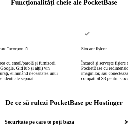
Funcționalități cheie ale PocketBase
care încorporată
Stocare fișiere
rea cu email/parolă și furnizorii
Încarcă și servește fișiere 
oogle, GitHub și alții) vin
PocketBase cu redimensio
urați, eliminând necesitatea unui
imaginilor, sau conecteaz
e identitate separat.
compatibil S3 pentru stoca
De ce să rulezi PocketBase pe Hostinger
Securitate pe care te poți baza
M