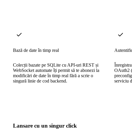
Bază de date în timp real
Autentifi
Colecții bazate pe SQLite cu API-uri REST și
Înregistra
WebSocket automate îți permit să te abonezi la
OAuth2 (G
modificări de date în timp real fără a scrie o
preconfig
singură linie de cod backend.
serviciu d
Lansare cu un singur click