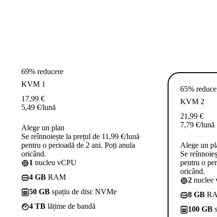
69% reducere
KVM 1
65% reduce
17,99
€
KVM 2
5,49
€
/lună
21,99
€
7,79
€
/lună
Alege un plan
Se reînnoiește la prețul de 11,99 €/lună
pentru o perioadă de 2 ani. Poți anula
Alege un pl
oricând.
Se reînnoieș
1
nucleu vCPU
pentru o per
oricând.
4 GB
RAM
2
nuclee
50 GB
spațiu de disc NVMe
8 GB
R
4 TB
lățime de bandă
100 GB
s