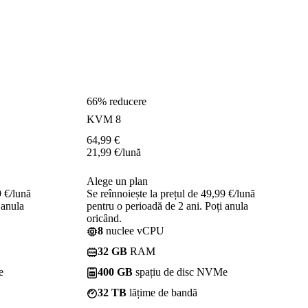
66% reducere
KVM 8
64,99
€
21,99
€
/lună
Alege un plan
9 €/lună
Se reînnoiește la prețul de 49,99 €/lună
 anula
pentru o perioadă de 2 ani. Poți anula
oricând.
8
nuclee vCPU
32 GB
RAM
e
400 GB
spațiu de disc NVMe
32 TB
lățime de bandă