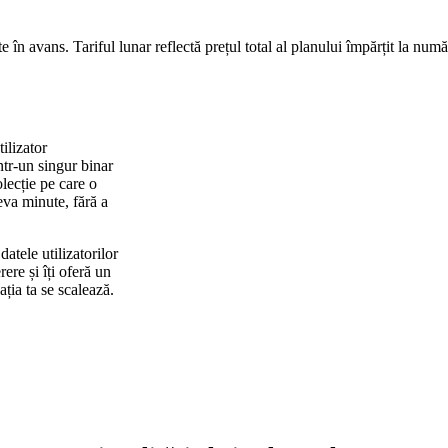
te în avans. Tariful lunar reflectă prețul total al planului împărțit la numă
ilizator
ntr-un singur binar
ecție pe care o
teva minute, fără a
atele utilizatorilor
ere și îți oferă un
ația ta se scalează.