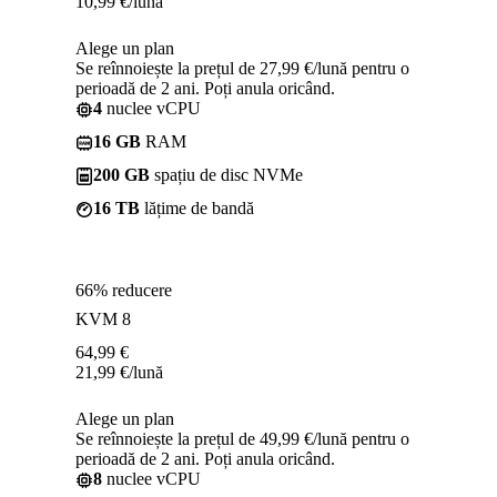
10,99
€
/lună
Alege un plan
Se reînnoiește la prețul de 27,99 €/lună pentru o
perioadă de 2 ani. Poți anula oricând.
4
nuclee vCPU
16 GB
RAM
200 GB
spațiu de disc NVMe
16 TB
lățime de bandă
66% reducere
KVM 8
64,99
€
21,99
€
/lună
Alege un plan
Se reînnoiește la prețul de 49,99 €/lună pentru o
perioadă de 2 ani. Poți anula oricând.
8
nuclee vCPU