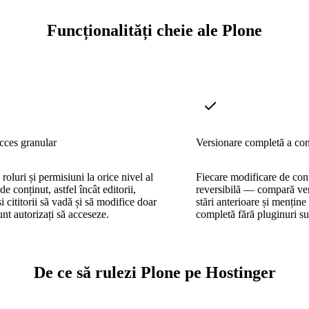
Funcționalități cheie ale Plone
cces granular
Versionare completă a con
roluri și permisiuni la orice nivel al
Fiecare modificare de conț
de conținut, astfel încât editorii,
reversibilă — compară ver
și cititorii să vadă și să modifice doar
stări anterioare și menține
unt autorizați să acceseze.
completă fără pluginuri s
De ce să rulezi Plone pe Hostinger