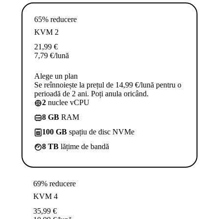
65% reducere
KVM 2
21,99
€
7,79
€
/lună
Alege un plan
Se reînnoiește la prețul de 14,99 €/lună pentru o
perioadă de 2 ani. Poți anula oricând.
2
nuclee vCPU
8 GB
RAM
100 GB
spațiu de disc NVMe
8 TB
lățime de bandă
69% reducere
KVM 4
35,99
€