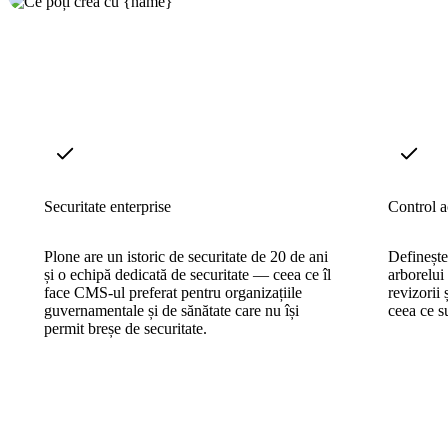
Securitate enterprise
Control a
Plone are un istoric de securitate de 20 de ani
Definește 
și o echipă dedicată de securitate — ceea ce îl
arborelui 
face CMS-ul preferat pentru organizațiile
revizorii 
guvernamentale și de sănătate care nu își
ceea ce s
permit breșe de securitate.