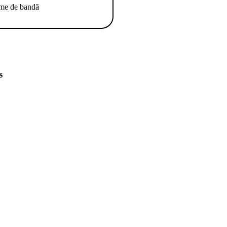
ime de bandă
s