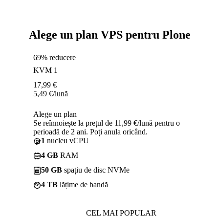
Alege un plan VPS pentru Plone
69% reducere
KVM 1
17,99
€
5,49
€
/lună
Alege un plan
Se reînnoiește la prețul de 11,99 €/lună pentru o
perioadă de 2 ani. Poți anula oricând.
1
nucleu vCPU
4 GB
RAM
50 GB
spațiu de disc NVMe
4 TB
lățime de bandă
CEL MAI POPULAR