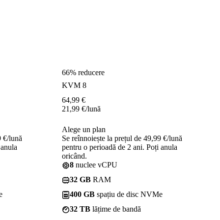
66% reducere
KVM 8
64,99
€
21,99
€
/lună
Alege un plan
9 €/lună
Se reînnoiește la prețul de 49,99 €/lună
 anula
pentru o perioadă de 2 ani. Poți anula
oricând.
8
nuclee vCPU
32 GB
RAM
e
400 GB
spațiu de disc NVMe
32 TB
lățime de bandă