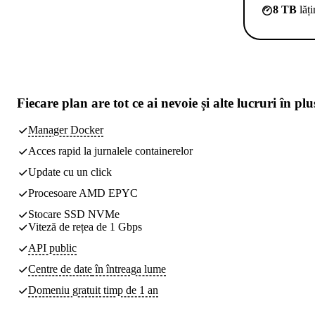
8 TB
lăț
Fiecare plan are
tot ce ai nevoie
și alte lucruri în plu
Manager Docker
Acces rapid la jurnalele containerelor
Update cu un click
Procesoare AMD EPYC
Stocare SSD NVMe
Viteză de rețea de 1 Gbps
API public
Centre de date
în întreaga lume
Domeniu gratuit timp de 1 an