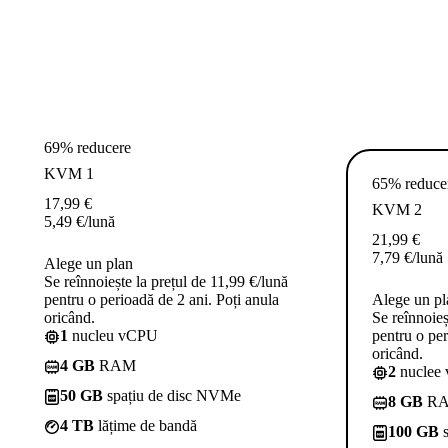
69% reducere
KVM 1
65% reduce
17,99
€
KVM 2
5,49
€
/lună
21,99
€
7,79
€
/lună
Alege un plan
Se reînnoiește la prețul de 11,99 €/lună
pentru o perioadă de 2 ani. Poți anula
Alege un pl
oricând.
Se reînnoieș
1
nucleu vCPU
pentru o per
oricând.
4 GB
RAM
2
nuclee
50 GB
spațiu de disc NVMe
8 GB
R
4 TB
lățime de bandă
100 GB
s