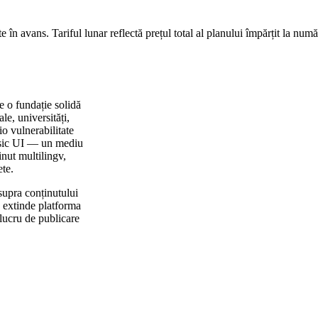
te în avans. Tariful lunar reflectă prețul total al planului împărțit la numă
e o fundație solidă
e, universități,
io vulnerabilitate
assic UI — un mediu
inut multilingv,
te.
supra conținutului
e a extinde platforma
lucru de publicare