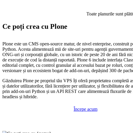
Toate planurile sunt plăti
Ce poți crea cu Plone
Plone este un CMS open-source matur, de nivel enterprise, construit p
Python. Acesta alimentează mii de site-uri pentru agenții guvernamental
ONG-uri și corporații globale, cu un istoric de peste 20 de ani fără nic
de execuție de cod la distanță raportată. Plone 6 include interfața Cl
editorial complet, cu control granular al accesului bazat pe roluri, conț
versionare și un ecosistem bogat de add-on-uri, depășind 300 de pache
Găzduirea Plone pe propriul tău VPS îți oferă proprietatea completă a
și datelor utilizatorilor, fără licențiere per utilizator, și flexibilitatea d
prin add-on-uri Python și un API REST care alimentează fluxurile de 
headless și hibride.
Începe acum