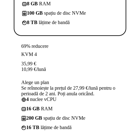
8 GB
RAM
100 GB
spațiu de disc NVMe
8 TB
lățime de bandă
69% reducere
KVM 4
35,99
€
10,99
€
/lună
Alege un plan
Se reînnoiește la prețul de 27,99 €/lună pentru o
perioadă de 2 ani. Poți anula oricând.
4
nuclee vCPU
16 GB
RAM
200 GB
spațiu de disc NVMe
16 TB
lățime de bandă