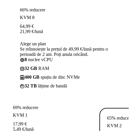
66% reducere
KVM 8
64,99
€
21,99
€
/lună
Alege un plan
Se reînnoiește la prețul de 49,99 €/lună pentru o
perioadă de 2 ani. Poți anula oricând.
8
nuclee vCPU
32 GB
RAM
400 GB
spațiu de disc NVMe
32 TB
lățime de bandă
69% reducere
KVM 1
65% reducer
17,99
€
KVM 2
5,49
€
/lună