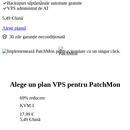
Backupuri săptămânale automate gratuite
VPS administrat de AI
5,49
€
/lună
Alege planul
30 zile garanție necondiționată
Alege un plan VPS pentru PatchMon
69% reducere
KVM 1
17,99
€
5,49
€
/lună