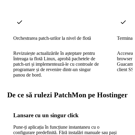
Orchestrarea patch-urilor la nivel de flotă
Terminal
Revizuiește actualizările în așteptare pentru
Accesează
întreaga ta flotă Linux, aprobă pachetele de
browser p
patch-uri și implementează-le cu controale de
Guacamole
programare și de revenire dintr-un singur
client SS
panou de bord.
De ce să rulezi PatchMon pe Hostinger
Lansare cu un singur click
Pune-ți aplicația în funcțiune instantaneu cu o
configurare predefinită. Fără instalări manuale sau pași