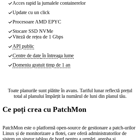
Acces rapid la jurnalele containerelor
Update cu un click
Procesoare AMD EPYC
Stocare SSD NVMe
Viteză de rețea de 1 Gbps
API public
Centre de date
în întreaga lume
Domeniu gratuit timp de 1 an
Toate planurile sunt plătite în avans. Tariful lunar reflectă prețul
total al planului împărțit la numărul de luni din planul tău.
Ce poți crea cu PatchMon
PatchMon este o platformă open-source de gestionare a patch-urilor
Linux și de monitorizare a flotei, care oferă administratorilor de
sistem un singur tablou de bord pentru a urmări, aproba și