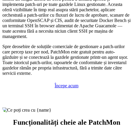
implementa patch-uri pe toate gazdele Linux gestionate. Aceasta
oferă vizibilitate în timp real asupra stării pachetelor, aplicare
orchestrată a patch-urilor cu fluxuri de lucru de aprobare, scanare de
conformitate OpenSCAP și CIS, audit de securitate Docker Bench și
un terminal SSH în browser alimentat de Apache Guacamole —
toate acestea fără a necesita niciun client SSH pe mașina de
management.
Spre deosebire de soluțiile comerciale de gestionare a patch-urilor
care percep taxe per nod, PatchMon este gratuit pentru auto-
găzduire și se conectează la gazdele gestionate printr-un agent ușor.
Toate istoricul patch-urilor, rapoartele de conformitate și inventarul
gazdelor rămân pe propria infrastructură, fără a trimite date către
servicii externe.
Începe acum
Funcționalități cheie ale PatchMon