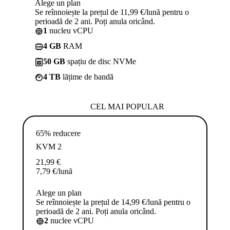
Alege un plan
Se reînnoiește la prețul de 11,99 €/lună pentru o
perioadă de 2 ani. Poți anula oricând.
1
nucleu vCPU
4 GB
RAM
50 GB
spațiu de disc NVMe
4 TB
lățime de bandă
CEL MAI POPULAR
65% reducere
KVM 2
21,99
€
7,79
€
/lună
Alege un plan
Se reînnoiește la prețul de 14,99 €/lună pentru o
perioadă de 2 ani. Poți anula oricând.
2
nuclee vCPU