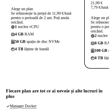
21,99
€
7,79
€
/lună
Alege un plan
Se reînnoiește la prețul de 11,99 €/lună
pentru o perioadă de 2 ani. Poți anula
Alege un pl
oricând.
Se reînnoieșt
1
nucleu vCPU
pentru o peri
oricând.
4 GB
RAM
2
nuclee 
50 GB
spațiu de disc NVMe
8 GB
RA
4 TB
lățime de bandă
100 GB
sp
8 TB
lăți
Fiecare plan are
tot ce ai nevoie
și alte lucruri în
plus
Manager Docker