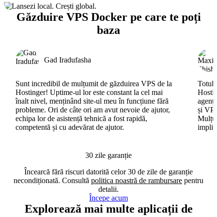
Găzduire VPS Docker pe care te poți
baza
Gad Iradufasha
Sunt incredibil de mulțumit de găzduirea VPS de la
Totul 
Hostinger! Uptime-ul lor este constant la cel mai
Hostin
înalt nivel, menținând site-ul meu în funcțiune fără
agenți
probleme. Ori de câte ori am avut nevoie de ajutor,
și VPS
echipa lor de asistență tehnică a fost rapidă,
Mulțum
competentă și cu adevărat de ajutor.
implic
30 zile garanție
Încearcă fără riscuri datorită celor 30 de zile de garanție
necondiționată. Consultă
politica noastră de rambursare
pentru
detalii.
Începe acum
Explorează mai multe aplicații de