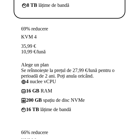
8 TB
lățime de bandă
69% reducere
KVM 4
35,99
€
10,99
€
/lună
Alege un plan
Se reînnoiește la prețul de 27,99 €/lună pentru o
perioadă de 2 ani. Poți anula oricând.
4
nuclee vCPU
16 GB
RAM
200 GB
spațiu de disc NVMe
16 TB
lățime de bandă
66% reducere