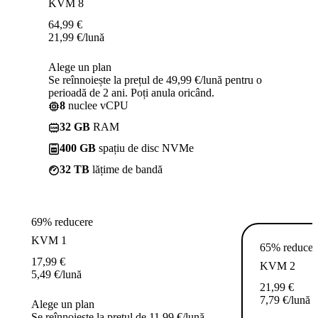
KVM 8
64,99
€
21,99
€
/lună
Alege un plan
Se reînnoiește la prețul de 49,99 €/lună pentru o
perioadă de 2 ani. Poți anula oricând.
8
nuclee vCPU
32 GB
RAM
400 GB
spațiu de disc NVMe
32 TB
lățime de bandă
69% reducere
KVM 1
65% reducer
17,99
€
KVM 2
5,49
€
/lună
21,99
€
7,79
€
/lună
Alege un plan
Se reînnoiește la prețul de 11,99 €/lună