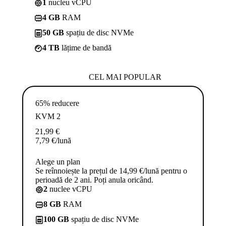
1
nucleu vCPU
4 GB
RAM
50 GB
spațiu de disc NVMe
4 TB
lățime de bandă
CEL MAI POPULAR
65% reducere
KVM 2
21,99
€
7,79
€
/lună
Alege un plan
Se reînnoiește la prețul de 14,99 €/lună pentru o
perioadă de 2 ani. Poți anula oricând.
2
nuclee vCPU
8 GB
RAM
100 GB
spațiu de disc NVMe