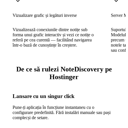
Vizualizare grafic și legături inverse
Server M
Vizualizează conexiunile dintre notițe sub
Suportul 
forma unui grafic interactiv și vezi ce notițe o
Modelului
referă pe cea curentă — facilitând navigarea
precum Cl
într-o bază de cunoștințe în creștere.
notele tal
sau confi
De ce să rulezi NoteDiscovery pe
Hostinger
Lansare cu un singur click
Pune-ți aplicația în funcțiune instantaneu cu o
configurare predefinită. Fără instalări manuale sau pași
complecși de setare.