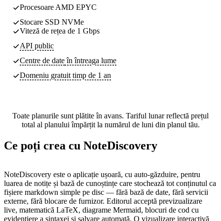
Procesoare AMD EPYC
Stocare SSD NVMe
Viteză de rețea de 1 Gbps
API public
Centre de date
în întreaga lume
Domeniu gratuit timp de 1 an
Toate planurile sunt plătite în avans. Tariful lunar reflectă prețul
total al planului împărțit la numărul de luni din planul tău.
Ce poți crea cu NoteDiscovery
NoteDiscovery este o aplicație ușoară, cu auto-găzduire, pentru
luarea de notițe și bază de cunoștințe care stochează tot conținutul ca
fișiere markdown simple pe disc — fără bază de date, fără servicii
externe, fără blocare de furnizor. Editorul acceptă previzualizare
live, matematică LaTeX, diagrame Mermaid, blocuri de cod cu
evidențiere a sintaxei și salvare automată. O vizualizare interactivă