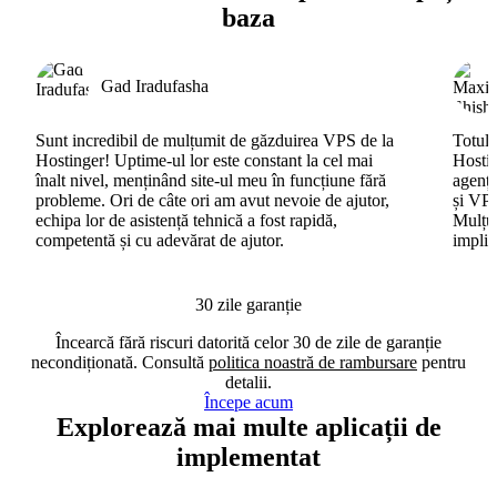
baza
Gad Iradufasha
Sunt incredibil de mulțumit de găzduirea VPS de la
Totul 
Hostinger! Uptime-ul lor este constant la cel mai
Hostin
înalt nivel, menținând site-ul meu în funcțiune fără
agenți
probleme. Ori de câte ori am avut nevoie de ajutor,
și VPS
echipa lor de asistență tehnică a fost rapidă,
Mulțum
competentă și cu adevărat de ajutor.
implic
30 zile garanție
Încearcă fără riscuri datorită celor 30 de zile de garanție
necondiționată. Consultă
politica noastră de rambursare
pentru
detalii.
Începe acum
Explorează mai multe aplicații de
implementat