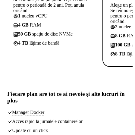
pentru o perioadă de 2 ani. Poți anula
Alege un pl
oricând.
Se reînnoieșt
1
nucleu vCPU
pentru o peri
oricând.
4 GB
RAM
2
nuclee 
50 GB
spațiu de disc NVMe
8 GB
RA
4 TB
lățime de bandă
100 GB
sp
8 TB
lăți
Fiecare plan are
tot ce ai nevoie
și alte lucruri în
plus
Manager Docker
Acces rapid la jurnalele containerelor
Update cu un click