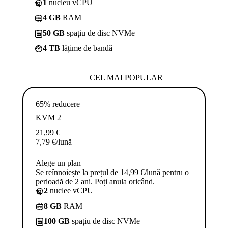
1
nucleu vCPU
4 GB
RAM
50 GB
spațiu de disc NVMe
4 TB
lățime de bandă
CEL MAI POPULAR
65% reducere
KVM 2
21,99
€
7,79
€
/lună
Alege un plan
Se reînnoiește la prețul de 14,99 €/lună pentru o
perioadă de 2 ani. Poți anula oricând.
2
nuclee vCPU
8 GB
RAM
100 GB
spațiu de disc NVMe