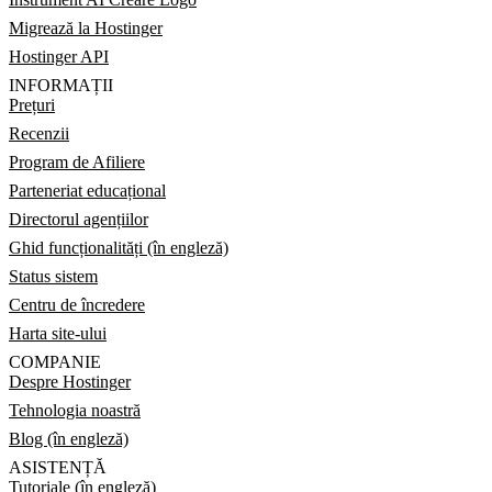
Migrează la Hostinger
Hostinger API
INFORMAȚII
Prețuri
Recenzii
Program de Afiliere
Parteneriat educațional
Directorul agențiilor
Ghid funcționalități (în engleză)
Status sistem
Centru de încredere
Harta site-ului
COMPANIE
Despre Hostinger
Tehnologia noastră
Blog (în engleză)
ASISTENȚĂ
Tutoriale (în engleză)