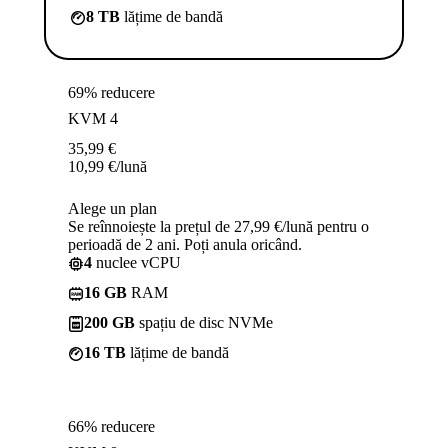
8 TB
lățime de bandă
69% reducere
KVM 4
35,99
€
10,99
€
/lună
Alege un plan
Se reînnoiește la prețul de 27,99 €/lună pentru o
perioadă de 2 ani. Poți anula oricând.
4
nuclee vCPU
16 GB
RAM
200 GB
spațiu de disc NVMe
16 TB
lățime de bandă
66% reducere