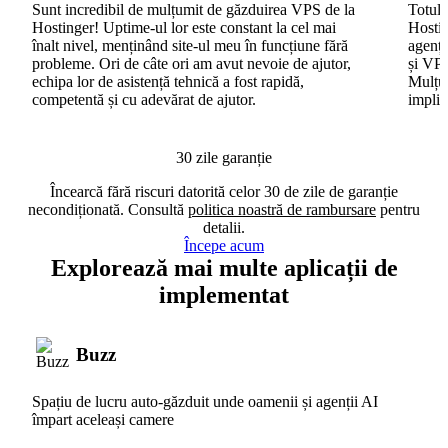
Sunt incredibil de mulțumit de găzduirea VPS de la
Totul 
Hostinger! Uptime-ul lor este constant la cel mai
Hostin
înalt nivel, menținând site-ul meu în funcțiune fără
agenți
probleme. Ori de câte ori am avut nevoie de ajutor,
și VPS
echipa lor de asistență tehnică a fost rapidă,
Mulțum
competentă și cu adevărat de ajutor.
implic
30 zile garanție
Încearcă fără riscuri datorită celor 30 de zile de garanție
necondiționată. Consultă
politica noastră de rambursare
pentru
detalii.
Începe acum
Explorează mai multe aplicații de
implementat
Buzz
Spațiu de lucru auto-găzduit unde oamenii și agenții AI
împart aceleași camere