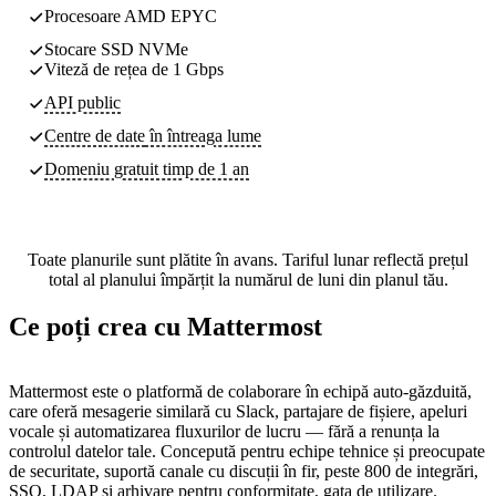
Procesoare AMD EPYC
Stocare SSD NVMe
Viteză de rețea de 1 Gbps
API public
Centre de date
în întreaga lume
Domeniu gratuit timp de 1 an
Toate planurile sunt plătite în avans. Tariful lunar reflectă prețul
total al planului împărțit la numărul de luni din planul tău.
Ce poți crea cu Mattermost
Mattermost este o platformă de colaborare în echipă auto-găzduită,
care oferă mesagerie similară cu Slack, partajare de fișiere, apeluri
vocale și automatizarea fluxurilor de lucru — fără a renunța la
controlul datelor tale. Concepută pentru echipe tehnice și preocupate
de securitate, suportă canale cu discuții în fir, peste 800 de integrări,
SSO, LDAP și arhivare pentru conformitate, gata de utilizare.