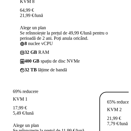
KVM 8
64,99
€
21,99
€
/lună
Alege un plan
Se reînnoiește la prețul de 49,99 €/lună pentru o
perioadă de 2 ani. Poți anula oricând.
8
nuclee vCPU
32 GB
RAM
400 GB
spațiu de disc NVMe
32 TB
lățime de bandă
69% reducere
KVM 1
65% reducer
17,99
€
KVM 2
5,49
€
/lună
21,99
€
7,79
€
/lună
Alege un plan
Se reînnoiește la prețul de 11,99 €/lună