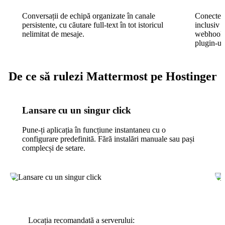
Conversații de echipă organizate în canale
Conecteaz
persistente, cu căutare full-text în tot istoricul
inclusiv 
nelimitat de mesaje.
webhooks
plugin-uri
De ce să rulezi Mattermost pe Hostinger
Lansare cu un singur click
Pune-ți aplicația în funcțiune instantaneu cu o
configurare predefinită. Fără instalări manuale sau pași
complecși de setare.
Locația recomandată a serverului: