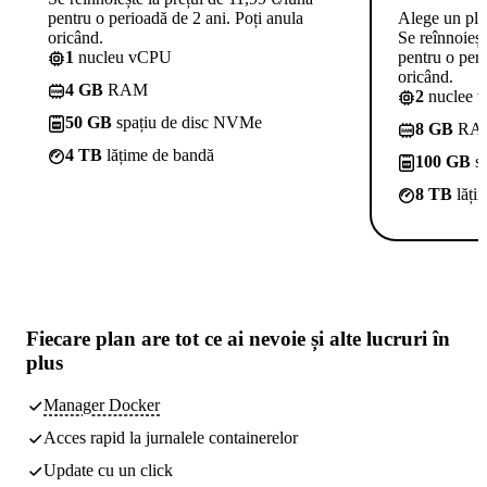
pentru o perioadă de 2 ani. Poți anula
Alege un pl
oricând.
Se reînnoieșt
1
nucleu vCPU
pentru o peri
oricând.
4 GB
RAM
2
nuclee 
50 GB
spațiu de disc NVMe
8 GB
RA
4 TB
lățime de bandă
100 GB
sp
8 TB
lăți
Fiecare plan are
tot ce ai nevoie
și alte lucruri în
plus
Manager Docker
Acces rapid la jurnalele containerelor
Update cu un click